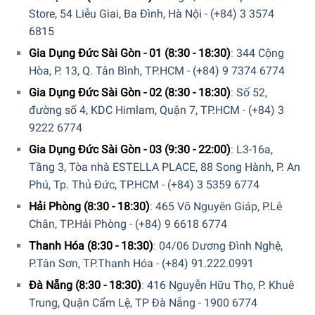
ứng của bếp từ và lỗ thoát khói của máy hút mùi chỉ trong
Store, 54 Liễu Giai, Ba Đình, Hà Nội
-
(+84) 3 3574
một thiết bị. Ngoài ra, máy hút mùi âm hút hơi nước và mùi
6815
trực tiếp từ nguồn, để bếp luôn sạch sẽ.”
Gia Dụng Đức Sài Gòn - 01 (8:30 - 18:30)
:
344 Cộng
Hòa, P. 13, Q. Tân Bình, TP.HCM
-
(+84) 9 7374 6774
Gia Dụng Đức Sài Gòn - 02 (8:30 - 18:30)
:
Số 52,
đường số 4, KDC Himlam, Quận 7, TP.HCM
-
(+84) 3
9222 6774
Gia Dụng Đức Sài Gòn - 03 (9:30 - 22:00)
:
L3-16a,
Tầng 3, Tòa nhà ESTELLA PLACE, 88 Song Hành, P. An
Phú, Tp. Thủ Đức, TP.HCM
-
(+84) 3 5359 6774
Hải Phòng (8:30 - 18:30)
:
465 Võ Nguyên Giáp, P.Lê
Chân, TP.Hải Phòng
-
(+84) 9 6618 6774
Thanh Hóa (8:30 - 18:30)
:
04/06 Dương Đình Nghệ,
P.Tân Sơn, TP.Thanh Hóa
-
(+84) 91.222.0991
Đà Nẵng (8:30 - 18:30)
:
416 Nguyễn Hữu Thọ, P. Khuê
Trung, Quận Cẩm Lệ, TP Đà Nẵng
-
1900 6774