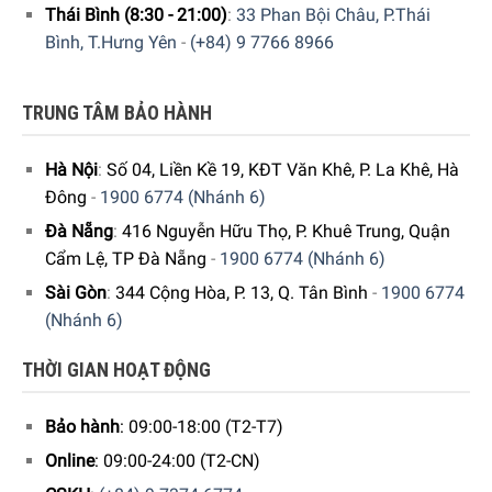
Thái Bình (8:30 - 21:00)
:
33 Phan Bội Châu, P.Thái
Bình, T.Hưng Yên
-
(+84) 9 7766 8966
Bạn có thể nấu nướng tùy thích trên mặt bếp rộng
TRUNG TÂM BẢO HÀNH
“Cho dù một hay nhiều nồi, dù là đằng sau nhau hay cạnh
nhau – với FlexIntion
Bếp Từ Kết Hợp Hút Mùi Bosch
Hà Nội
:
Số 04, Liền Kề 19, KĐT Văn Khê, P. La Khê, Hà
PXX875D34E Serie 8
, giờ đây bạn có thể lựa chọn đặt nồi
Đông
-
1900 6774 (Nhánh 6)
tự do bất kì đâu. Với bốn vùng nấu riêng biệt, sử dụng hoặc
Đà Nẵng
:
416 Nguyễn Hữu Thọ, P. Khuê Trung, Quận
kết nối với hai vùng nấu lớn, liên tục chỉ bằng cách ấn nút,
Cẩm Lệ, TP Đà Nẵng
-
1900 6774 (Nhánh 6)
điều này cung cấp cho bạn nhiều không gian hơn cho các
Sài Gòn
:
344 Cộng Hòa, P. 13, Q. Tân Bình
-
1900 6774
dụng cụ nấu lớn hơn, ví dụ: như nướng..”
(Nhánh 6)
THỜI GIAN HOẠT ĐỘNG
Bảo hành
: 09:00-18:00 (T2-T7)
Online
: 09:00-24:00 (T2-CN)