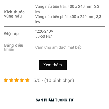
Vùng nấu bên trái: 400 x 240 mm, 3,3
kw
Kích thước
vùng nấu
Vùng nấu bên phải: 400 x 240 mm, 3,3
kw
“220-240V
Điện áp
50-60 Hz”
Bảng điều
Cảm ứng âm dưới mặt bếp
khiển
Chất liệu kính Schott Ceran chống xước
Mặt bếp
và sốc nhiệt
Xem thêm
Loại nồi nấu
Chỉ sử dụng loại nồi có đế bắt từ
5/5 - (10 bình chọn)
“Hiển thị 2 giai đoạn nhiệt dư trên mỗi
vùng nấu: Hiển thị vùng nấu vẫn còn
nóng hoặc ấm.
Khóa trẻ em: ngăn việc kích hoạt bếp từ
SẢN PHẨM TƯƠNG TỰ
không chủ ý.
Chức năng bảo vệ lau: Lau qua chất