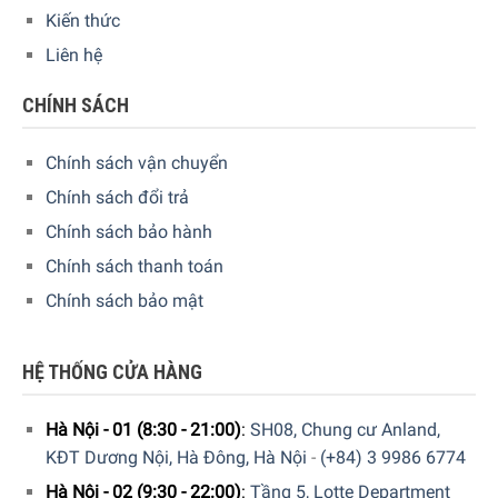
Kiến thức
Liên hệ
CHÍNH SÁCH
Chính sách vận chuyển
Chính sách đổi trả
Chính sách bảo hành
Chính sách thanh toán
Chính sách bảo mật
Chiếc bếp nấu hoàn hảo cho gian bếp của gia đình hiện
đại
HỆ THỐNG CỬA HÀNG
“Với máy hút mùi âm cung cấp cho bạn sự tự do và linh
hoạt hơn trong thiết kế và sử dụng nhà bếp của bạn. Bếp
Hà Nội - 01 (8:30 - 21:00)
:
SH08, Chung cư Anland,
Từ Kết Hợp Hút Mùi Bosch PXX875D34E Serie 8 – 80cm
KĐT Dương Nội, Hà Đông, Hà Nội
-
(+84) 3 9986 6774
được kết hợp những lợi thế kỹ thuật của vòng đệm cảm
Hà Nội - 02 (9:30 - 22:00)
:
Tầng 5, Lotte Department