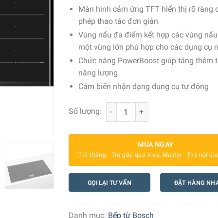
Màn hình cảm ứng TFT hiển thị rõ ràng 
phép thao tác đơn giản
Vùng nấu đa điểm kết hợp các vùng nấu
một vùng lớn phù hợp cho các dụng cụ 
Chức năng PowerBoost giúp tăng thêm t
năng lượng.
Cảm biến nhận dạng dụng cụ tự động
Bếp Từ Bosch PXX975KW1E Serie 8 s
Số lượng:
MUA NGAY
Trả thẳng - Trả góp qua Visa, Master - Thẻ nội đị
GỌI LẠI TƯ VẤN
ĐẶT HÀNG NH
Danh mục:
Bếp từ Bosch