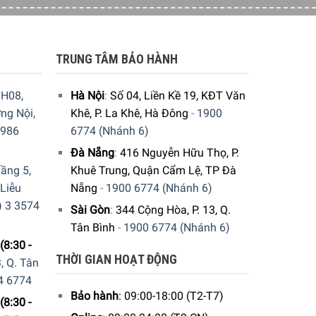
TRUNG TÂM BẢO HÀNH
H08,
Hà Nội
:
Số 04, Liền Kề 19, KĐT Văn
ng Nội,
Khê, P. La Khê, Hà Đông
-
1900
9986
6774 (Nhánh 6)
Đà Nẵng
:
416 Nguyễn Hữu Thọ, P.
ầng 5,
Khuê Trung, Quận Cẩm Lệ, TP Đà
 Liễu
Nẵng
-
1900 6774 (Nhánh 6)
) 3 3574
Sài Gòn
:
344 Cộng Hòa, P. 13, Q.
Tân Bình
-
1900 6774 (Nhánh 6)
(8:30 -
THỜI GIAN HOẠT ĐỘNG
, Q. Tân
4 6774
Bảo hành
: 09:00-18:00 (T2-T7)
(8:30 -
Bosch, bạn có quyền tự do lựa chọn. Vì cảm ứng