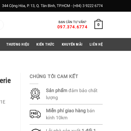
344 Cộng Hòa, P. 13, Q. Tân Bình, TP.HCM -
(+84) 3 9222 6774
BẠN CẦN TƯ VẤN?
0
097.374.6774
THƯƠNG HIỆU
KIẾN THỨC
KHUYẾN MÃI
LIÊN HỆ
CHÚNG TÔI CAM KẾT
erie
Sản phẩm
đảm bảo chất
lượng
1E
Miễn phí
giao hàng
bán
kính 10km
Lỗi nhà sản xuất
1 đổi 1