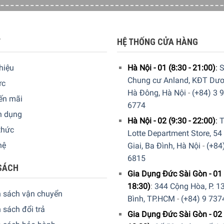
T
HỆ THỐNG CỬA HÀNG
thiệu
Hà Nội - 01 (8:30 - 21:00)
:
S
Chung cư Anland, KĐT Dươ
ức
Hà Đông, Hà Nội
-
(+84) 3 
ến mãi
6774
n dụng
Hà Nội - 02 (9:30 - 22:00)
:
T
thức
Lotte Department Store, 54
hệ
Giai, Ba Đình, Hà Nội
-
(+84
6815
SÁCH
Gia Dụng Đức Sài Gòn - 01 
18:30)
:
344 Cộng Hòa, P. 13
h sách vận chuyển
Bình, TP.HCM
-
(+84) 9 737
 sách đổi trả
Gia Dụng Đức Sài Gòn - 02 
có thể đặt chúng cạnh nhau. Nhờ tính năng FlexInduction của 