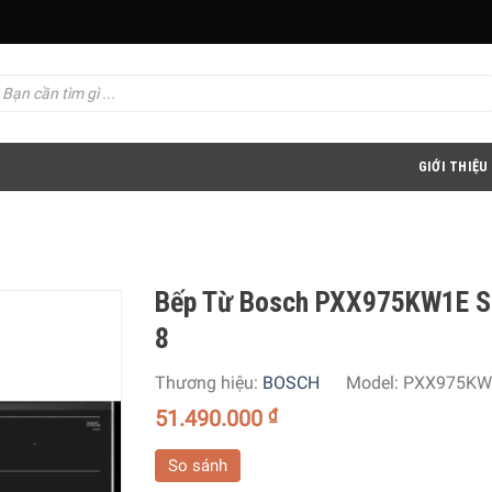
GIỚI THIỆU
Bếp Từ Bosch PXX975KW1E S
8
Thương hiệu:
BOSCH
Model:
PXX975KW
51.490.000
₫
So sánh