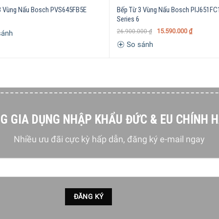
3 Vùng Nấu Bosch PVS645FB5E
Bếp Từ 3 Vùng Nấu Bosch PIJ651FC
Series 6
15.590.000
₫
26.900.000
₫
sánh
So sánh
G GIA DỤNG NHẬP KHẨU ĐỨC & EU CHÍNH 
 bếp từ Bosch PXX975KW1E Serie 8 để bạn có thể dễ dàng thao 
Nhiều ưu đãi cực kỳ hấp dẫn, đăng ký e-mail ngay
hình ảnh được tích hợp tạo điều kiện thuận lợi cho việc điều hư
ion