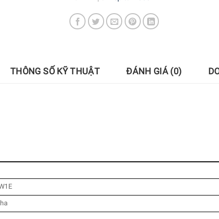
THÔNG SỐ KỸ THUẬT
ĐÁNH GIÁ (0)
D
W1E
Nha