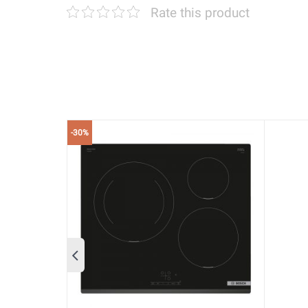
Các sản phẩm đồ gia dụng của thương hiệu Bosch 
Rate this product
Bosch PXX975KW1E Serie 8 cũng không phải là ngo
nấu PowerBoost, Bếp từ này chắc chắn sẽ là một t
Màn hình cảm ứng TFT
-30%