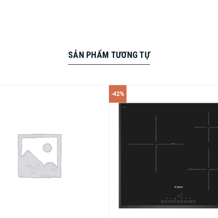
từ lâu đã vang danh với chất lượng và trải nghiệm tuyệt vời m
ại lệ. Với các tính năng ưu việt như màn hình cảm ứng TFT, v
rợ thủ đắc lực trong nhà bếp của mỗi gia đình.
SẢN PHẨM TƯƠNG TỰ
-42%