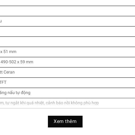
u
 x 51 mm
 490-502 x 59 mm
tt Ceran
TFT
ăng nấu tự động
em, tự ngắt khi quá nhiệt, cảnh báo nồi không phù hợp
 PowerBoost, chức năng giữ ấm, hẹn giờ
Xem thêm
Nhập Khẩu Đức & EU