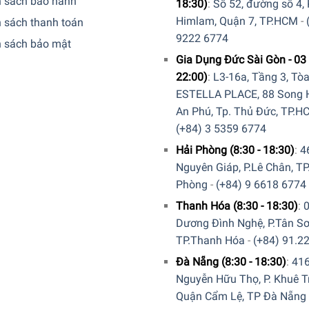
h sách bảo hành
18:30)
:
Số 52, đường số 4,
óng nên bạn có thể nấu trên bất kỳ khu vực nào của bề mặt bế
Himlam, Quận 7, TP.HCM
-
 hoặc kết nối chúng với nhau chỉ bằng một nút bấm. Đây là cách
 sách thanh toán
9222 6774
ạn muốn trên bếp.
h sách bảo mật
Gia Dụng Đức Sài Gòn - 03 
22:00)
:
L3-16a, Tầng 3, Tò
ESTELLA PLACE, 88 Song H
An Phú, Tp. Thủ Đức, TP.H
(+84) 3 5359 6774
Hải Phòng (8:30 - 18:30)
:
4
Nguyên Giáp, P.Lê Chân, TP
Phòng
-
(+84) 9 6618 6774
Thanh Hóa (8:30 - 18:30)
:
Dương Đình Nghệ, P.Tân Sơ
TP.Thanh Hóa
-
(+84) 91.2
Đà Nẵng (8:30 - 18:30)
:
41
Nguyễn Hữu Thọ, P. Khuê T
Quận Cẩm Lệ, TP Đà Nẵng