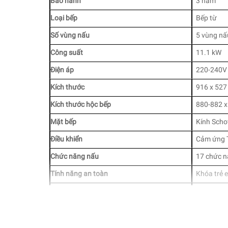
Bảo hành
3 năm
Loại bếp
Bếp từ
Số vùng nấu
5 vùng nấ
Công suất
11.1 kW
Điện áp
220-240V
Kích thước
916 x 527
Kích thước hộc bếp
880-882 x
Mặt bếp
Kính Scho
Điều khiển
Cảm ứng 
Chức năng nấu
17 chức n
Tính năng an toàn
Khóa trẻ 
Tiện ích
Chức năng
Bếp Từ Bosch PXX975KW1E Serie 8 – 