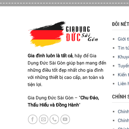
ĐÔI NÉ
Giới 
Tin t
Gia đình luôn là tất cả
, hãy để Gia
Khuy
Dụng Đức Sài Gòn giúp bạn mang đến
Tuyể
những điều tốt đẹp nhất cho gia đình
Kiến 
với những thiết bị cao cấp, an toàn và
Liên 
tiện lợi.
CHÍNH 
Gia Dụng Đức Sài Gòn – "
Chu Đáo,
Thấu Hiểu và Đồng Hành
"
Chín
Chính
Cho dù bạn đang sử dụng một hay nhiều nồi, bạn 