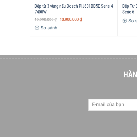
Bếp từ 3 vùng nấu Bosch PIJ631BB5E Serie 4
Bếp Từ 
7400W
Serie 6
13.900.000
₫
19.990.000
₫
So 
So sánh
HÀN
Chúng tôi đã phát triển màn hình TFT-touch trên
và kích hoạt chúng. Chữ viết rõ ràng, dễ hiểu và 
Tự do lựa chọn vùng nấu với FlexInduct