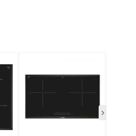
à nó mang lại cho người sử dụng. Và Bếp từ
ùng nấu đa điểm FlexInduction, tăng công suất