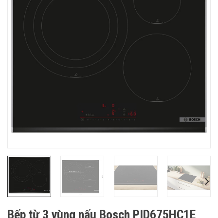
Bếp từ 3 vùng nấu Bosch PID675HC1E