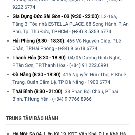
9222 6774
Gia Dụng Đức Sài Gòn - 03 (9:30 - 22:00)
:
L3-16a,
Tầng 3, Tòa nhà ESTELLA PLACE, 88 Song Hành, P. An
Phú, Tp. Thủ Đức, TP.HCM
-
(+84) 3 5359 6774
Hải Phòng (8:30 - 18:30)
:
465 Võ Nguyên Giáp, P.Lê
Công suất hoạt động
Chân, TP.Hải Phòng
-
(+84) 9 6618 6774
Bếp từ 3 vùng nấu Bosch PID675HC1E Serie 6 trang bị 17
Thanh Hóa (8:30 - 18:30)
:
04/06 Dương Đình Nghệ,
mức công suất linh hoạt, gồm 9 mức chính và 8 mức trung
P.Tân Sơn, TP.Thanh Hóa
-
(+84) 91.222.0991
gian, cùng với chế độ PowerBoost giúp tăng công suất lên
mức tối đa khi cần làm nóng nhanh:
Đà Nẵng (8:30 - 18:30)
:
416 Nguyễn Hữu Thọ, P. Khuê
Trung, Quận Cẩm Lệ, TP Đà Nẵng
-
1900 6774
Vùng nấu bên trái:
1 vùng có 3 đường kính
Thái Bình (8:30 - 21:00)
:
33 Phan Bội Châu, P.Thái
Bình, T.Hưng Yên
-
(+84) 9 7766 8966
Ø 21 cm: 2200 W (tối đa 3700 W)
Ø 26 cm: 2600 W (tối đa 3700 W)
TRUNG TÂM BẢO HÀNH
Ø 32 cm: 3300 W (tối đa 3700 W)
Hà Nội
:
Số 04, Liền Kề 19, KĐT Văn Khê, P. La Khê, Hà