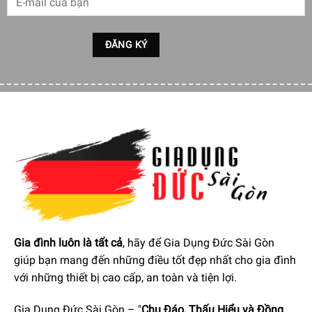
Tính năng PowerBoost tăng công suất bếp lên mức tối
đa
Tính năng gia nhiệt nhanh Boost
Chức năng tự diện nhận diện nồi QuickStart
Tính năng Reboot (Memory function) ghi nhớ cài đặt
công suất và thời gian để tự đặt lại khi bật bếp
Cho phép kết nối với máy hút mùi Bosch và điều khiển
trực tiếp trên bếp
Tính năng kiểm tra độ bắt từ của nồi, chảo
Hẹn giờ nấu ăn và hẹn giờ tắt bếp cho từng khu vực
Gia đình luôn là tất cả
, hãy để Gia Dụng Đức Sài Gòn
Kích thước cắt đá:
Ngang 56 cm x Dọc 49-50 cm x Cao 5,1
giúp bạn mang đến những điều tốt đẹp nhất cho gia đình
cm
với những thiết bị cao cấp, an toàn và tiện lợi.
Gia Dụng Đức Sài Gòn – "
Chu Đáo, Thấu Hiểu và Đồng