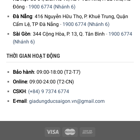
Vùng nấu bên phải:
2 vùng riêng biệt
Đông
-
1900 6774 (Nhánh 6)
Phía trước – Ø 21 cm: 2500 W (tối đa 3700 W)
Đà Nẵng
:
416 Nguyễn Hữu Thọ, P. Khuê Trung, Quận
Cẩm Lệ, TP Đà Nẵng
-
1900 6774 (Nhánh 6)
Phía sau – Ø 14,5 cm: 1600 W (tối đa 2200 W)
Sài Gòn
:
344 Cộng Hòa, P. 13, Q. Tân Bình
-
1900 6774
(Nhánh 6)
THỜI GIAN HOẠT ĐỘNG
Bảo hành
: 09:00-18:00 (T2-T7)
Online
: 09:00-24:00 (T2-CN)
CSKH
:
(+84) 9 7374 6774
E-mail
:
giadungducsaigon.vn@gmail.com
Các tính năng nổi bật của bếp từ 3 vùng nấu
Bosch PID675HC1E Serie 6 7400 W
Cảm biến PerfectFry Plus kiểm soát nhiệt độ dầu chiên