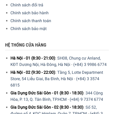
Chính sách đổi trả
Chính sách bảo hành
Chính sách thanh toán
Chính sách bảo mật
HỆ THỐNG CỬA HÀNG
Thông số lắp đặt
Hà Nội - 01 (8:30 - 21:00)
:
SH08, Chung cư Anland,
KĐT Dương Nội, Hà Đông, Hà Nội
-
(+84) 3 9986 6774
Mời bạn xem thông số lắp đặt của bếp từ 3 vùng nấu
Bosch PID675HC1E Serie 6 dưới đây:
Hà Nội - 02 (9:30 - 22:00)
:
Tầng 5, Lotte Department
Store, 54 Liễu Giai, Ba Đình, Hà Nội
-
(+84) 3 3574
6815
Gia Dụng Đức Sài Gòn - 01 (8:30 - 18:30)
:
344 Cộng
Hòa, P. 13, Q. Tân Bình, TP.HCM
-
(+84) 9 7374 6774
Gia Dụng Đức Sài Gòn - 02 (8:30 - 18:30)
:
Số 52,
đường số 4, KDC Himlam, Quận 7, TP.HCM
-
(+84) 3