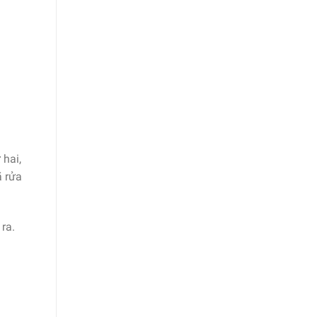
 hai,
ã rửa
ra.