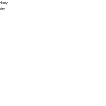
 dụng
này.