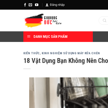
Skip
Đăng nhập
to
content
Tìm
kiếm
sản
phẩm
DANH MỤC SẢN PHẨM
KIẾN THỨC
,
KINH NGHIỆM SỬ DỤNG MÁY RỬA CHÉN
18 Vật Dụng Bạn Không Nên Cho