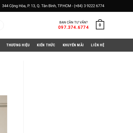
344 Cộng Hòa, P. 13, Q. Tân Bình, TP.HCM -
(+84) 3 9222 6774
BẠN CẦN TƯ VẤN?
0
097.374.6774
THƯƠNG HIỆU
KIẾN THỨC
KHUYẾN MÃI
LIÊN HỆ