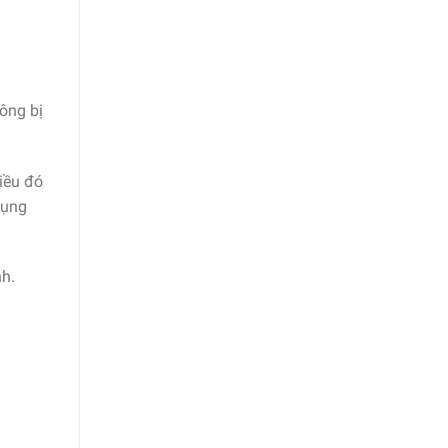
ông bị
iều đó
dụng
nh.