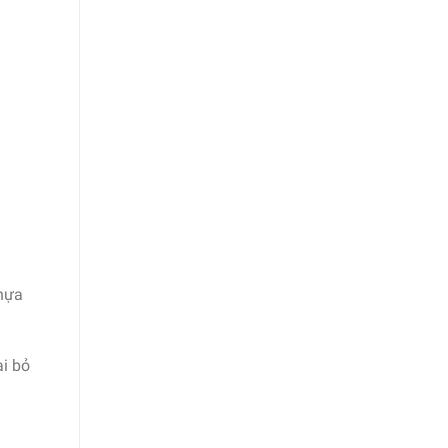
nhựa
ại bỏ