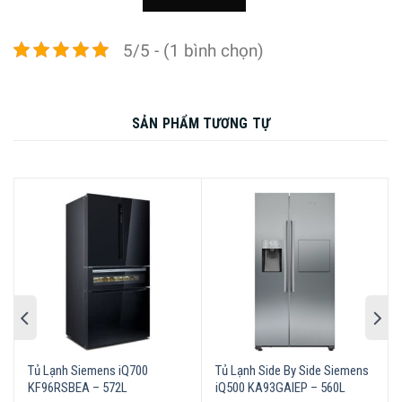
Công nghệ
0°C bảo quản thịt cá tươi sống
bảo quản
– Ngăn kiểm soát độ ẩm bảo quản
thực phẩm
trái cây & rau củ quả HyperFresh
5/5 - (1 bình chọn)
– Làm đá viên, đá bào sản lượng 5 kg
đá/ngày
– Kết nối và quản lý từ xa thông qua
ứng dụng Home Connect
SẢN PHẨM TƯƠNG TỰ
– Vòi lấy nước trực tiếp từ nguồn
nước bên ngoài kèm bộ lọc nước đầu
vào đảm bảo vệ sinh
– Tuỳ chỉnh khay kệ bảo quản tối ưu
VarioZone
– Làm lạnh nhanh Super Cooling
Tiện ích
– Làm đông nhanh Super freeze
– Chế độ tiết kiệm điện năng EcoMode
– Cửa tủ phủ lớp chống bám vân tay
– Bảng điều khiển bên ngoài
– Vòi lấy nước ngoài dung tích bình
chứa 3,8 lít
– Tích hợp bánh xe vận chuyển dễ
dàng
– Chế độ ngày lễ Sabbath
Tủ Lạnh Siemens iQ700
Tủ Lạnh Side By Side Siemens
– Chế độ kỳ nghỉ Holiday
KF96RSBEA – 572L
iQ500 KA93GAIEP – 560L