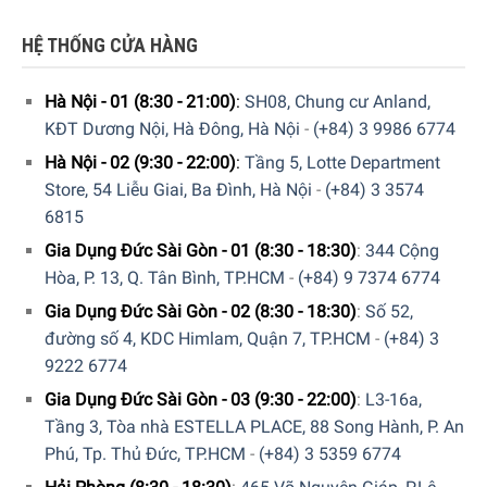
kế thoáng, dễ quan sát và lấy thực phẩm. Sự phân chia
khoa học giúp người dùng thao tác nhanh chóng, duy trì sự
HỆ THỐNG CỬA HÀNG
gọn gàng cho tủ.
Hà Nội - 01 (8:30 - 21:00)
:
SH08, Chung cư Anland,
KĐT Dương Nội, Hà Đông, Hà Nội
-
(+84) 3 9986 6774
Hà Nội - 02 (9:30 - 22:00)
:
Tầng 5, Lotte Department
Store, 54 Liễu Giai, Ba Đình, Hà Nội
-
(+84) 3 3574
6815
Gia Dụng Đức Sài Gòn - 01 (8:30 - 18:30)
:
344 Cộng
Hòa, P. 13, Q. Tân Bình, TP.HCM
-
(+84) 9 7374 6774
Gia Dụng Đức Sài Gòn - 02 (8:30 - 18:30)
:
Số 52,
đường số 4, KDC Himlam, Quận 7, TP.HCM
-
(+84) 3
9222 6774
Ngăn đông
Gia Dụng Đức Sài Gòn - 03 (9:30 - 22:00)
:
L3-16a,
Tầng 3, Tòa nhà ESTELLA PLACE, 88 Song Hành, P. An
Ngăn đông của Siemens KF96DPPEA gồm
2 kệ kính chịu
Phú, Tp. Thủ Đức, TP.HCM
-
(+84) 3 5359 6774
lực
bền chắc, hỗ trợ lưu trữ và phân loại thực phẩm đông
lạnh hiệu quả. Chất liệu kính có khả năng chịu tải cao,