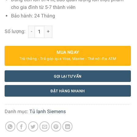
cho gia đình từ 5-7 thành viên
Bảo hành: 24 Tháng
Tủ lạnh Siemens 574 lít KF96DPPEA iQ700 số lượng
Số lượng:
MUA NGAY
Trả thẳng - Trả góp qua Visa, Master - Thẻ nội địa ATM
GỌI LẠI TƯ VẤN
ĐẶT HÀNG NHANH
Danh mục:
Tủ lạnh Siemens