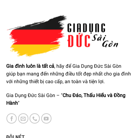
Thông số lắp đặt
Gia đình luôn là tất cả
, hãy để Gia Dụng Đức Sài Gòn
Dưới đây là các thông số lắp đặt của ủ lạnh Siemens 574
giúp bạn mang đến những điều tốt đẹp nhất cho gia đình
lít KF96DPPEA iQ700, được nhà sản xuất khuyến nghị
với những thiết bị cao cấp, an toàn và tiện lợi.
nhằm đảm bảo thiết bị hoạt động hiệu quả và bền bỉ trong
Gia Dụng Đức Sài Gòn – "
Chu Đáo, Thấu Hiểu và Đồng
suốt quá trình sử dụng.
Hành
"
ĐÔI NÉT