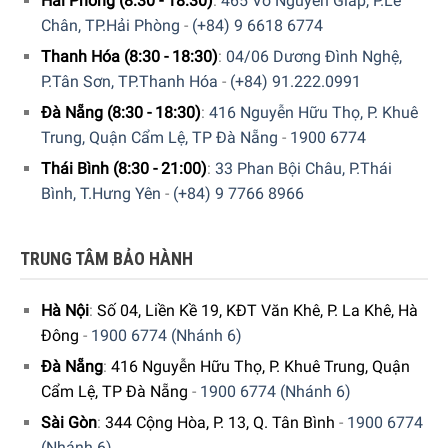
Hải Phòng (8:30 - 18:30)
:
465 Võ Nguyên Giáp, P.Lê
thích hợp cho các loại thực phẩm nặng như thịt, cá hay
Chân, TP.Hải Phòng
-
(+84) 9 6618 6774
hộp đá lớn. Thiết kế phẳng và trơn giúp việc vệ sinh nhanh
Thanh Hóa (8:30 - 18:30)
:
04/06 Dương Đình Nghệ,
chóng và dễ dàng.
P.Tân Sơn, TP.Thanh Hóa
-
(+84) 91.222.0991
Đà Nẵng (8:30 - 18:30)
:
416 Nguyễn Hữu Thọ, P. Khuê
Bên cạnh đó, ngăn đông được trang bị
4 hộc chứa
giúp
Trung, Quận Cẩm Lệ, TP Đà Nẵng
-
1900 6774
phân loại thực phẩm rõ ràng và tránh mùi chéo. Dung tích
rộng rãi đáp ứng nhu cầu trữ đông lâu dài cho gia đình
Thái Bình (8:30 - 21:00)
:
33 Phan Bội Châu, P.Thái
đông người hoặc thường xuyên dự trữ thực phẩm số lượng
Bình, T.Hưng Yên
-
(+84) 9 7766 8966
lớn. Các hộc đóng mở trơn tru, tiện lợi khi sử dụng hằng
ngày.
TRUNG TÂM BẢO HÀNH
Hà Nội
:
Số 04, Liền Kề 19, KĐT Văn Khê, P. La Khê, Hà
Đông
-
1900 6774 (Nhánh 6)
Đà Nẵng
:
416 Nguyễn Hữu Thọ, P. Khuê Trung, Quận
Cẩm Lệ, TP Đà Nẵng
-
1900 6774 (Nhánh 6)
Sài Gòn
:
344 Cộng Hòa, P. 13, Q. Tân Bình
-
1900 6774
(Nhánh 6)