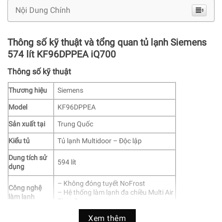
Nội Dung Chính
Thông số kỹ thuật và tổng quan tủ lạnh Siemens
574 lít KF96DPPEA iQ700
Thông số kỹ thuật
Thương hiệu
Siemens
Model
KF96DPPEA
Sản xuất tại
Trung Quốc
Kiểu tủ
Tủ lạnh Multidoor – Độc lập
Dung tích sử
594 lít
dụng
– Không đóng tuyết NoFrost
Công nghệ
– Hệ thống làm lạnh đa chiều Multi Air
làm lạnh
Flow System
– Ngăn đông mềm HyperFresh Plus
Xem thêm