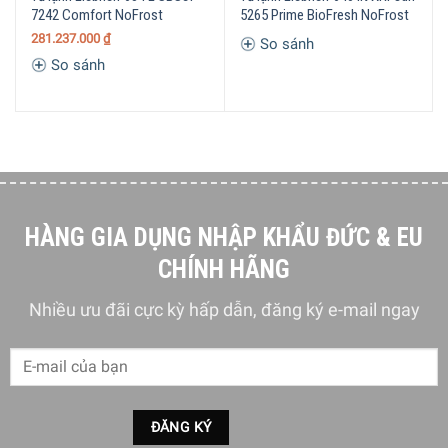
7242 Comfort NoFrost
5265 Prime BioFresh NoFrost
5/5 - (1 bình chọn)
281.237.000
₫
So sánh
So sánh
HÀNG GIA DỤNG NHẬP KHẨU ĐỨC & EU
CHÍNH HÃNG
Nhiều ưu đãi cực kỳ hấp dẫn, đăng ký e-mail ngay