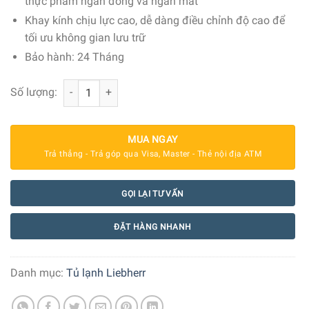
thực phẩm ngăn đông và ngăn mát
Khay kính chịu lực cao, dễ dàng điều chỉnh độ cao để
tối ưu không gian lưu trữ
Bảo hành: 24 Tháng
Tủ lạnh âm tủ Liebherr 253 lít ICNh 5103 Pure NoFrost số
Số lượng:
MUA NGAY
Trả thẳng - Trả góp qua Visa, Master - Thẻ nội địa ATM
GỌI LẠI TƯ VẤN
ĐẶT HÀNG NHANH
Danh mục:
Tủ lạnh Liebherr