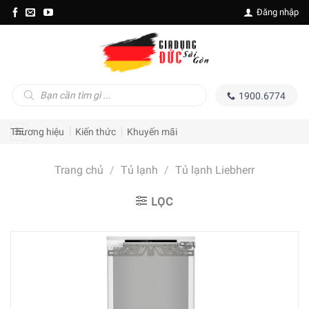
Skip
Đăng nhập
to
content
Tìm
1900.6774
kiếm
sản
phẩm
Thương hiệu
Kiến thức
Khuyến mãi
Trang chủ
/
Tủ lạnh
/
Tủ lạnh Liebherr
LỌC