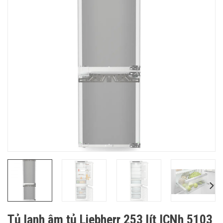
Tủ lạnh âm tủ Liebherr 253 lít ICNh 5103