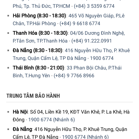
Phú, Tp. Thủ Đức, TP.HCM
-
(+84) 3 5359 6774
Hải Phòng (8:30 - 18:30)
:
465 Võ Nguyên Giáp, P.Lê
Chân, TP.Hải Phòng
-
(+84) 9 6618 6774
Thanh Hóa (8:30 - 18:30)
:
04/06 Dương Đình Nghệ,
P.Tân Sơn, TP.Thanh Hóa
-
(+84) 91.222.0991
Đà Nẵng (8:30 - 18:30)
:
416 Nguyễn Hữu Thọ, P. Khuê
Trung, Quận Cẩm Lệ, TP Đà Nẵng
-
1900 6774
Thái Bình (8:30 - 21:00)
:
33 Phan Bội Châu, P.Thái
Bình, T.Hưng Yên
-
(+84) 9 7766 8966
TRUNG TÂM BẢO HÀNH
Hà Nội
:
Số 04, Liền Kề 19, KĐT Văn Khê, P. La Khê, Hà
Đông
-
1900 6774 (Nhánh 6)
Đà Nẵng
:
416 Nguyễn Hữu Thọ, P. Khuê Trung, Quận
Cẩm Lệ, TP Đà Nẵng
-
1900 6774 (Nhánh 6)