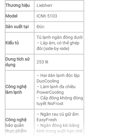
Thương hiệu
Liebherr
Model
ICNh 5103
Sản xuất tại
Đức
Tủ lạnh ngăn đông dưới
Kiểu tủ
– Lắp âm, có thể ghép
đôi (side-by-side)
Dung tích sử
253 lít
dụng
– Hai dàn lạnh độc lập
DuoCooling
Công nghệ
– Làm lạnh đa chiều
làm lạnh
PowerCooling
– Cấp đông không đóng
tuyết NoFrost
– Ngăn rau củ giữ ẩm
Công nghệ
EasyFresh
bảo quản
– Ngăn đông kín bằng
thực phẩm
kính trong suốt hạn chế
lẫn mùi FrostSafe