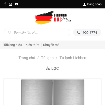
Skip
Đăng nhập
to
content
Tìm
1900.6774
kiếm
sản
phẩm
Thương hiệu
Kiến thức
Khuyến mãi
Trang chủ
/
Tủ lạnh
/
Tủ lạnh Liebherr
LỌC