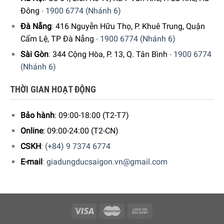
Đông
-
1900 6774 (Nhánh 6)
Dung tích
262 lít
, đáp ứng dải nhiệt độ
-15 °C đến -28 °C
.
Đà Nẵng
:
416 Nguyễn Hữu Thọ, P. Khuê Trung, Quận
Thiết kế
7 ngăn chứa
để bạn lưu trữ các đồ dùng, thực
Cẩm Lệ, TP Đà Nẵng
-
1900 6774 (Nhánh 6)
phẩm cấp đông ngăn nắp.
Sài Gòn
:
344 Cộng Hòa, P. 13, Q. Tân Bình
-
1900 6774
(Nhánh 6)
THỜI GIAN HOẠT ĐỘNG
Bảo hành
: 09:00-18:00 (T2-T7)
Online
: 09:00-24:00 (T2-CN)
CSKH
:
(+84) 9 7374 6774
E-mail
:
giadungducsaigon.vn@gmail.com
Trong đó, có
ngăn làm đá IceTower
sức chứa tới 8 kg đá
viên và
muống lấy đá bằng nhựa cứng
cho bạn lấy đá dễ
dàng để làm đồ uống giải khát cho cả gia đình hay tổ chức