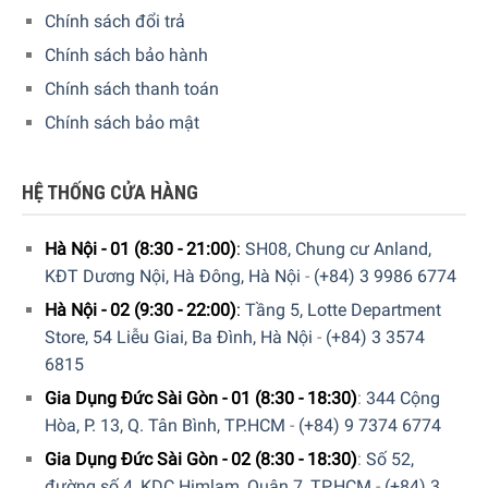
Chính sách đổi trả
Chính sách bảo hành
Chính sách thanh toán
Chính sách bảo mật
HỆ THỐNG CỬA HÀNG
Hà Nội - 01 (8:30 - 21:00)
:
SH08, Chung cư Anland,
KĐT Dương Nội, Hà Đông, Hà Nội
-
(+84) 3 9986 6774
Hệ thống các khay kệ của tủ
Hà Nội - 02 (9:30 - 22:00)
:
Tầng 5, Lotte Department
Ngăn lạnh
Store, 54 Liễu Giai, Ba Đình, Hà Nội
-
(+84) 3 3574
6815
Dung tích ngăn lạnh lớn đến
378 lít
, nhiệt độ điều chỉnh
Gia Dụng Đức Sài Gòn - 01 (8:30 - 18:30)
:
344 Cộng
được trong phạm vi
+3 °C đến +9 °C
. Thiết kế
6 kệ
ở thân
Hòa, P. 13, Q. Tân Bình, TP.HCM
-
(+84) 9 7374 6774
trên của ngăn lạnh với 5 kệ có thể điều chỉnh độ cao dễ
dàng và 1 kệ có thể gập gọn được phân chia nhiều khu vực
Gia Dụng Đức Sài Gòn - 02 (8:30 - 18:30)
:
Số 52,
lưu trữ để bạn xếp thực phẩm gọn gàng theo thói quen của
đường số 4, KDC Himlam, Quận 7, TP.HCM
-
(+84) 3