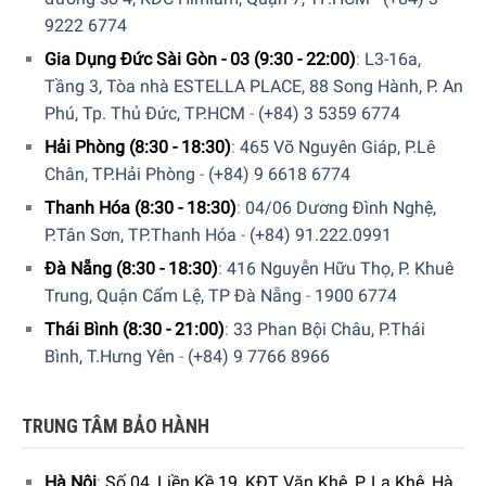
mình.
9222 6774
Gia Dụng Đức Sài Gòn - 03 (9:30 - 22:00)
:
L3-16a,
Tầng 3, Tòa nhà ESTELLA PLACE, 88 Song Hành, P. An
Phú, Tp. Thủ Đức, TP.HCM
-
(+84) 3 5359 6774
Hải Phòng (8:30 - 18:30)
:
465 Võ Nguyên Giáp, P.Lê
Chân, TP.Hải Phòng
-
(+84) 9 6618 6774
Thanh Hóa (8:30 - 18:30)
:
04/06 Dương Đình Nghệ,
P.Tân Sơn, TP.Thanh Hóa
-
(+84) 91.222.0991
Đà Nẵng (8:30 - 18:30)
:
416 Nguyễn Hữu Thọ, P. Khuê
Trung, Quận Cẩm Lệ, TP Đà Nẵng
-
1900 6774
Thái Bình (8:30 - 21:00)
:
33 Phan Bội Châu, P.Thái
3 ngăn chứa
dạng hộc kéo là nơi bảo quản thịt cá, rau củ,
Bình, T.Hưng Yên
-
(+84) 9 7766 8966
trái cây. Thêm nữa, ngăn lạnh còn có
ngăn VarioSafe
có
thể tùy chỉnh chiều cao theo 2 mức độ để người dùng đặt
TRUNG TÂM BẢO HÀNH
gọn gàng hộp sữa chua, bơ, lọ mứt.
Ngăn đông
Hà Nội
:
Số 04, Liền Kề 19, KĐT Văn Khê, P. La Khê, Hà