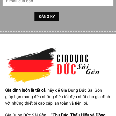
nên tủ lạnh side by side 2 cửa tiện lợi và sang trọng cho
không gian bếp.
Cửa tủ được làm từ
thép không gỉ phủ SmartSteel
với lớp
đánh bóng ngang bóng bẩy, cho tính thẩm mỹ cao đồng
thời giúp hạn chế trầy xước, bám dấu vân tay, duy trì vẻ
mới đẹp dài lâu.
Tường sau của tủ lạnh cũng được phủ bề mặt SmartSteel
cho không gian bên trong tủ trông sạch sẽ, hợp vệ sinh và
đảm bảo an toàn cho thực phẩm hơn.
Gia đình luôn là tất cả
, hãy để Gia Dụng Đức Sài Gòn
giúp bạn mang đến những điều tốt đẹp nhất cho gia đình
với những thiết bị cao cấp, an toàn và tiện lợi.
Gia Dụng Đức Sài Gòn – "
Chu Đáo, Thấu Hiểu và Đồng