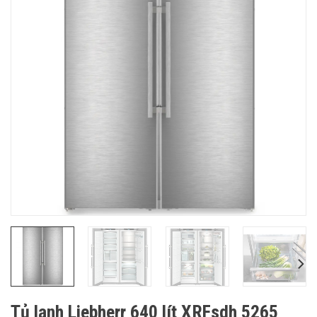
Tủ lạnh Liebherr 640 lít XRFsdh 5265