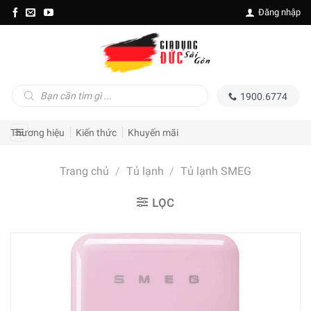
Skip
Đăng nhập
to
content
Tìm
1900.6774
kiếm
sản
phẩm
Thương hiệu
Kiến thức
Khuyến mãi
Trang chủ
/
Tủ lạnh
/
Tủ lạnh SMEG
LỌC