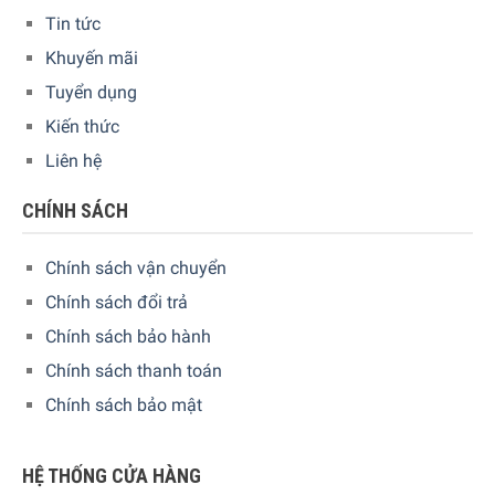
2 kệ có thể điều chỉnh đặc biệt cho đồ hộp
Tin tức
1 kệ để chai rượu
Khuyến mãi
1 kệ cho 33 chai cl
Tuyển dụng
Kệ 1 chai
Kiến thức
1 cửa kệ cho các sản phẩm sữa
Liên hệ
1 kệ cửa nhỏ có nắp trong suốt
CHÍNH SÁCH
Đèn LED bên trong tủ lạnh
Chính sách vận chuyển
Chính sách đổi trả
Chính sách bảo hành
Chính sách thanh toán
Chính sách bảo mật
HỆ THỐNG CỬA HÀNG