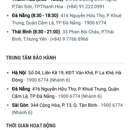
nhiên năng lượng.
P.Tân Sơn, TP.Thanh Hóa
-
(+84) 91.222.0991
Công suất làm lạnh hữu ích cho thực phẩm tươi sống.
Đà Nẵng (8:30 - 18:30)
:
416 Nguyễn Hữu Thọ, P. Khuê
Trung, Quận Cẩm Lệ, TP Đà Nẵng
-
1900 6774
Có thể tháo rời, dễ dàng lắp đặt, lau chùi
Thái Bình (8:30 - 21:00)
:
33 Phan Bội Châu, P.Thái
…
Bình, T.Hưng Yên
-
(+84) 9 7766 8966
Mọi thứ gần như là hoàn hảo, chỉ còn chờ một nơi để đứng
mà thôi. SMEG FAB10HRPK2 đảm bảo sẽ mang nét độc
TRUNG TÂM BẢO HÀNH
đáo này để tôn vinh ngôi nhà của bạn.
Hà Nội
:
Số 04, Liền Kề 19, KĐT Văn Khê, P. La Khê, Hà
Đông
-
1900 6774 (Nhánh 6)
Đà Nẵng
:
416 Nguyễn Hữu Thọ, P. Khuê Trung, Quận
Cẩm Lệ, TP Đà Nẵng
-
1900 6774 (Nhánh 6)
Sài Gòn
:
344 Cộng Hòa, P. 13, Q. Tân Bình
-
1900 6774
(Nhánh 6)
THỜI GIAN HOẠT ĐỘNG