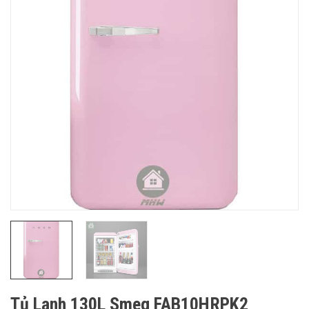
Tủ Lạnh 130L Smeg FAB10HRPK2