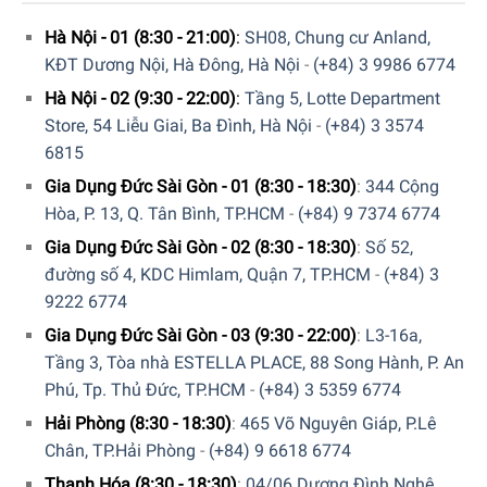
Hà Nội - 01 (8:30 - 21:00)
:
SH08, Chung cư Anland,
KĐT Dương Nội, Hà Đông, Hà Nội
-
(+84) 3 9986 6774
Hà Nội - 02 (9:30 - 22:00)
:
Tầng 5, Lotte Department
Store, 54 Liễu Giai, Ba Đình, Hà Nội
-
(+84) 3 3574
6815
Gia Dụng Đức Sài Gòn - 01 (8:30 - 18:30)
:
344 Cộng
Hòa, P. 13, Q. Tân Bình, TP.HCM
-
(+84) 9 7374 6774
Gia Dụng Đức Sài Gòn - 02 (8:30 - 18:30)
:
Số 52,
sự kết hợp hoàn hảo từ công nghệ hiện đại đi cùng phong
cách thiết kế đặc trưng
đường số 4, KDC Himlam, Quận 7, TP.HCM
-
(+84) 3
9222 6774
Gia Dụng Đức Sài Gòn - 03 (9:30 - 22:00)
:
L3-16a,
Đặc điểm nổi bật:
Tầng 3, Tòa nhà ESTELLA PLACE, 88 Song Hành, P. An
Đặt tự do: Nó có thể được lắp đặt tự do trong bất kỳ
Phú, Tp. Thủ Đức, TP.HCM
-
(+84) 3 5359 6774
phòng nào trong nhà
Hải Phòng (8:30 - 18:30)
:
465 Võ Nguyên Giáp, P.Lê
Rã đông tự động. Giúp cho việc sử dụng vô cùng tiện
Chân, TP.Hải Phòng
-
(+84) 9 6618 6774
lợi. Tiết kiệm được chi phí thời gian và công sức cũng
Thanh Hóa (8:30 - 18:30)
:
04/06 Dương Đình Nghệ,