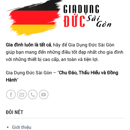
Trọng lượng: 45,1 kg.
TỦ LẠNH 130L SMEG FAB10HRPK2 MANG ĐẾN SỰ VƯỢT
TRỘI THẾ NÀO?
Thiết bị bếp gia dụng của Smeg được phát triển dựa trên
Gia đình luôn là tất cả
, hãy để Gia Dụng Đức Sài Gòn
sự kết hợp hoàn hảo từ công nghệ hiện đại đi cùng phong
giúp bạn mang đến những điều tốt đẹp nhất cho gia đình
cách thiết kế đặc trưng của những kiến trúc sư, nhà thiết kế
với những thiết bị cao cấp, an toàn và tiện lợi.
nổi tiếng trên thế giới : Renzo Piano, Guido Canali, Mario
Bellini, Marc Newson…
Gia Dụng Đức Sài Gòn – "
Chu Đáo, Thấu Hiểu và Đồng
Hành
"
Các sản phẩm thể hiện rõ ràng phong cách “Made in Italy”
từ thiết kế lại nhập khẩu chính hãng 100% Đức, chức năng
và sự tinh tế trên từng chi tiết.
Nội thất tiện ích:
ĐÔI NÉT
1 kệ đựng chai mạ crom
Giới thiệu