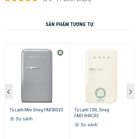
SẢN PHẨM TƯƠNG TỰ
TỦ LẠNH 130L SMEG FAB10HRPK2
Và đặc trưng có thể nói đến các sản phẩm tủ lạnh Smeg.
Tiêu biểu là TỦ LẠNH 130L SMEG FAB10HRPK2 – một
biểu tượng của sang trọng và tinh tế là đây.
Hôm nay
GIA DỤNG ĐỨC SÀI GÒN
( Minh Houseware ) sẽ
Tủ Lạnh Mini Smeg FAB5RSV3
Tủ Lạnh 130L Smeg
giới thiệu sản phẩm này đến Quý khách hàng nhé!
FAB10HRCR2
So sánh
So sánh
THÔNG TIN KỸ THUẬT
Mã sản phẩm: Smeg tủ lạnh 130l