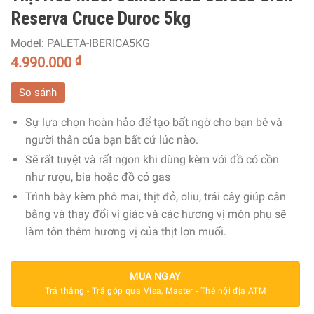
Reserva Cruce Duroc 5kg
Model:
PALETA-IBERICA5KG
4.990.000
₫
So sánh
Sự lựa chọn hoàn hảo để tạo bất ngờ cho bạn bè và
người thân của bạn bất cứ lúc nào.
Sẽ rất tuyệt và rất ngon khi dùng kèm với đồ có cồn
như rượu, bia hoặc đồ có gas
Trình bày kèm phô mai, thịt đỏ, oliu, trái cây giúp cân
bằng và thay đổi vị giác và các hương vị món phụ sẽ
làm tôn thêm hương vị của thịt lợn muối.
MUA NGAY
Trả thẳng - Trả góp qua Visa, Master - Thẻ nội địa ATM