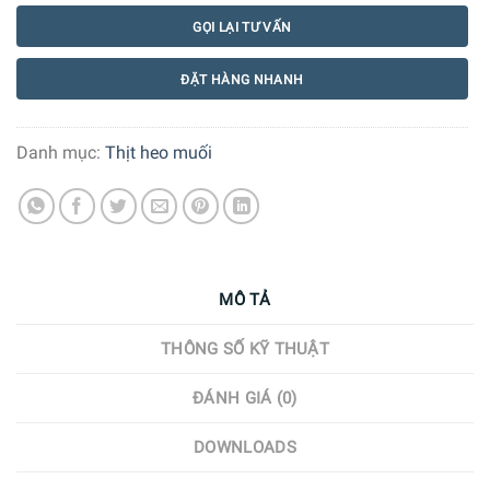
GỌI LẠI TƯ VẤN
ĐẶT HÀNG NHANH
Danh mục:
Thịt heo muối
MÔ TẢ
THÔNG SỐ KỸ THUẬT
ĐÁNH GIÁ (0)
DOWNLOADS