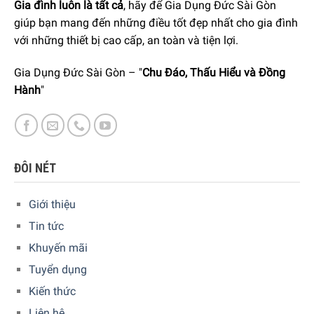
thưởng thức hơn. Bạn nên cắt thật mỏng có độ dài nhất
Gia đình luôn là tất cả
, hãy để Gia Dụng Đức Sài Gòn
định và phải thật đều tay món ăn sẽ mềm mại hơn dễ nhai
giúp bạn mang đến những điều tốt đẹp nhất cho gia đình
và dễ dàng cảm nhận được đầy đủ nhất hương vị.
với những thiết bị cao cấp, an toàn và tiện lợi.
Món ăn này thường được trình bày kèm phô mai, thịt đỏ,
Gia Dụng Đức Sài Gòn – "
Chu Đáo, Thấu Hiểu và Đồng
oliu, trái cây giúp cân bằng và thay đổi vị giác, các hương
Hành
"
vị món phụ sẽ làm tôn thêm hương vị của thịt heo muối.
ĐÔI NÉT
Giới thiệu
Tin tức
Khuyến mãi
Tuyển dụng
Kiến thức
Liên hệ