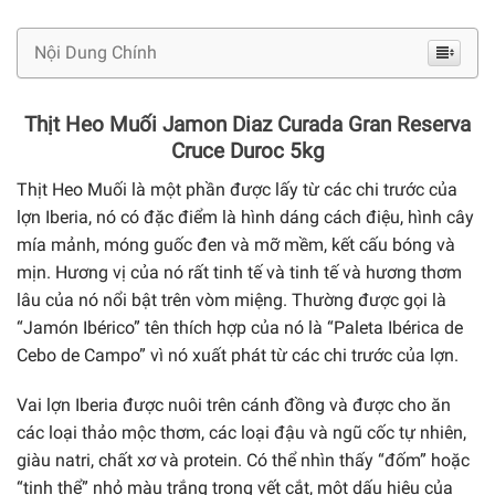
Nội Dung Chính
Thịt Heo Muối Jamon Diaz Curada Gran Reserva
Cruce Duroc 5kg
Thịt Heo Muối là một phần được lấy từ các chi trước của
lợn Iberia, nó có đặc điểm là hình dáng cách điệu, hình cây
mía mảnh, móng guốc đen và mỡ mềm, kết cấu bóng và
mịn. Hương vị của nó rất tinh tế và tinh tế và hương thơm
lâu của nó nổi bật trên vòm miệng. Thường được gọi là
“Jamón Ibérico” tên thích hợp của nó là “Paleta Ibérica de
Cebo de Campo” vì nó xuất phát từ các chi trước của lợn.
Vai lợn Iberia được nuôi trên cánh đồng và được cho ăn
các loại thảo mộc thơm, các loại đậu và ngũ cốc tự nhiên,
giàu natri, chất xơ và protein. Có thể nhìn thấy “đốm” hoặc
“tinh thể” nhỏ màu trắng trong vết cắt, một dấu hiệu của