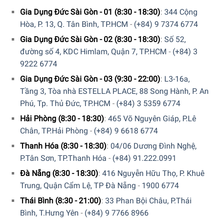
Gia Dụng Đức Sài Gòn - 01 (8:30 - 18:30)
:
344 Cộng
Hòa, P. 13, Q. Tân Bình, TP.HCM
-
(+84) 9 7374 6774
Gia Dụng Đức Sài Gòn - 02 (8:30 - 18:30)
:
Số 52,
đường số 4, KDC Himlam, Quận 7, TP.HCM
-
(+84) 3
9222 6774
Gia Dụng Đức Sài Gòn - 03 (9:30 - 22:00)
:
L3-16a,
Tầng 3, Tòa nhà ESTELLA PLACE, 88 Song Hành, P. An
Phú, Tp. Thủ Đức, TP.HCM
-
(+84) 3 5359 6774
Hải Phòng (8:30 - 18:30)
:
465 Võ Nguyên Giáp, P.Lê
Chân, TP.Hải Phòng
-
(+84) 9 6618 6774
Thanh Hóa (8:30 - 18:30)
:
04/06 Dương Đình Nghệ,
P.Tân Sơn, TP.Thanh Hóa
-
(+84) 91.222.0991
Đà Nẵng (8:30 - 18:30)
:
416 Nguyễn Hữu Thọ, P. Khuê
Bạn nên cắt lát thịt heo muối vừa đủ ăn, món ăn này rất
Trung, Quận Cẩm Lệ, TP Đà Nẵng
-
1900 6774
khó bảo quản. Nếu bạn vì lý do nào đó phải cắt quá nhiều
Thái Bình (8:30 - 21:00)
:
33 Phan Bội Châu, P.Thái
hãy gói những lát thịt trong giấy sáp và cất trữ trong tủ
Bình, T.Hưng Yên
-
(+84) 9 7766 8966
lạnh. Trước khi sử dụng hay lấy ra và để trong nhiệt độ