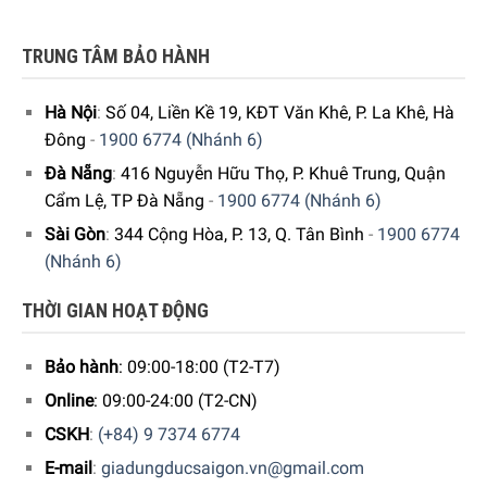
phòng vài giờ để hương vị gần giống với ban đầu nhất.
TRUNG TÂM BẢO HÀNH
Nhiệt độ bảo quản 20 ° C là nhiết độ tốt nhất để lưu giữ
hương vị của thịt muối do vậy hãy nói không với tủ lạnh.
Hà Nội
:
Số 04, Liền Kề 19, KĐT Văn Khê, P. La Khê, Hà
Thịt thái cần phải đều vị trí thái cần phải cố định để giữ
Đông
-
1900 6774 (Nhánh 6)
thẩm mỹ cho chiếc đùi heo.
Đà Nẵng
:
416 Nguyễn Hữu Thọ, P. Khuê Trung, Quận
Cẩm Lệ, TP Đà Nẵng
-
1900 6774 (Nhánh 6)
Cần bảo quản vai Iberia ở nơi khô ráo thoáng mát, tránh
Sài Gòn
:
344 Cộng Hòa, P. 13, Q. Tân Bình
-
1900 6774
ánh nắng mặt trời. Tốt nhất là tiêu thụ trước 1 năm. Sau
(Nhánh 6)
khi mở ra, bạn nên sử dụng bảng màu trong khoảng thời
gian không quá một tháng để nó không bị mất đi những
THỜI GIAN HOẠT ĐỘNG
phẩm chất tuyệt vời của nó.
Bảo hành
: 09:00-18:00 (T2-T7)
Online
: 09:00-24:00 (T2-CN)
CSKH
:
(+84) 9 7374 6774
E-mail
:
giadungducsaigon.vn@gmail.com