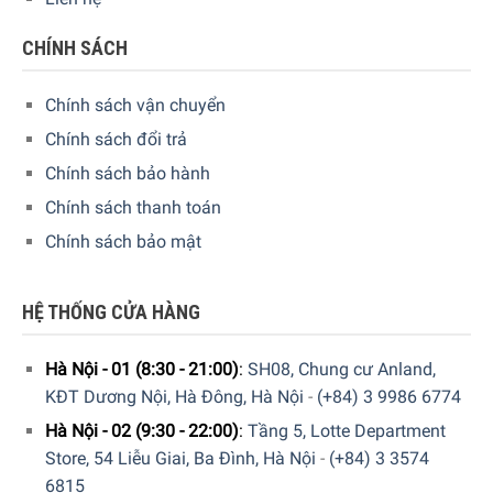
CHÍNH SÁCH
Cách bảo quản Thịt Heo Muối Jamon Diaz Curada Gran
Chính sách vận chuyển
Reserva Cruce Duroc 5kg
Chính sách đổi trả
Thịt heo muối cũng cần phải có cách bảo quản riêng biệt.
Chính sách bảo hành
Nhiệt độ bảo quản chỉ nên nằm trong khoảng nhiệt từ 10 °
Chính sách thanh toán
C – 18 ° C nếu vượt quá hoặc thấp hơn sẽ làm ảnh hưởng
đến hương vị của món ăn này.
Chính sách bảo mật
Bạn không nên dùng màng bảo quản thực phẩm để bọc vì
HỆ THỐNG CỬA HÀNG
thịt heo muối sẽ toát mồ hôi ảnh hưởng đến chất lượng và
hương vị của món ăn. Trước mỗi lần sử dụng bạn vẫn lên
Hà Nội - 01 (8:30 - 21:00)
:
SH08, Chung cư Anland,
loại bỏ lớp ngoài vì chúng sẽ có vị đắng.
KĐT Dương Nội, Hà Đông, Hà Nội
-
(+84) 3 9986 6774
Hà Nội - 02 (9:30 - 22:00)
:
Tầng 5, Lotte Department
Store, 54 Liễu Giai, Ba Đình, Hà Nội
-
(+84) 3 3574
6815