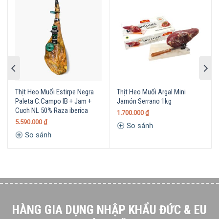
Thịt Heo Muối Estirpe Negra
Thịt Heo Muối Argal Mini
Paleta C.Campo IB + Jam +
Jamón Serrano 1kg
Cuch NL 50% Raza iberica
1.700.000
₫
5.590.000
₫
So sánh
So sánh
HÀNG GIA DỤNG NHẬP KHẨU ĐỨC & EU