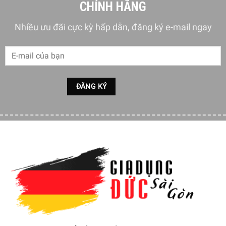
CHÍNH HÃNG
Nhiều ưu đãi cực kỳ hấp dẫn, đăng ký e-mail ngay
Cách dùng Thịt Heo Muối Jamon Diaz Curada Gran
Reserva Cruce Duroc 5kg
Thịt heo muối có đạt tới đỉnh cao của hương vị hay không
còn nằm ở cách cắt thái và trình bày món ăn. Bạn không
nên thái quá dày hoặc miếng quá vụn sẽ kiến món ăn khó