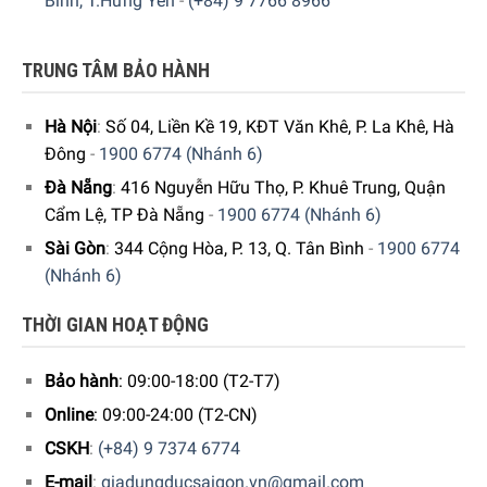
Bình, T.Hưng Yên
-
(+84) 9 7766 8966
TRUNG TÂM BẢO HÀNH
Hà Nội
:
Số 04, Liền Kề 19, KĐT Văn Khê, P. La Khê, Hà
Đông
-
1900 6774 (Nhánh 6)
Đà Nẵng
:
416 Nguyễn Hữu Thọ, P. Khuê Trung, Quận
Cẩm Lệ, TP Đà Nẵng
-
1900 6774 (Nhánh 6)
Sài Gòn
:
344 Cộng Hòa, P. 13, Q. Tân Bình
-
1900 6774
(Nhánh 6)
THỜI GIAN HOẠT ĐỘNG
Bảo hành
: 09:00-18:00 (T2-T7)
Online
: 09:00-24:00 (T2-CN)
CSKH
:
(+84) 9 7374 6774
E-mail
:
giadungducsaigon.vn@gmail.com