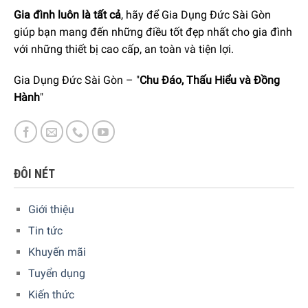
Gia đình luôn là tất cả
, hãy để Gia Dụng Đức Sài Gòn
Hàng đúng nguồn gốc, chính hãng, nhập khẩu Đức &
giúp bạn mang đến những điều tốt đẹp nhất cho gia đình
EU.
với những thiết bị cao cấp, an toàn và tiện lợi.
Ngoài ra quý khách còn có thể tham khảo thêm các Thực
Gia Dụng Đức Sài Gòn – "
Chu Đáo, Thấu Hiểu và Đồng
phẩm
Thịt Heo Muối Tây Ban Nha
khác đang được bán tại
Hành
"
các showroom của Gia dụng Đức Sài Gòn trên toàn quốc
và website của chúng tôi.
5/5 - (1 bình chọn)
ĐÔI NÉT
Giới thiệu
Tin tức
Khuyến mãi
Tuyển dụng
Kiến thức