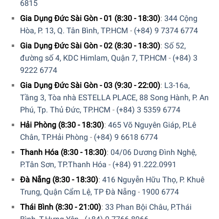
6815
Gia Dụng Đức Sài Gòn - 01 (8:30 - 18:30)
:
344 Cộng
Hòa, P. 13, Q. Tân Bình, TP.HCM
-
(+84) 9 7374 6774
Gia Dụng Đức Sài Gòn - 02 (8:30 - 18:30)
:
Số 52,
đường số 4, KDC Himlam, Quận 7, TP.HCM
-
(+84) 3
9222 6774
Gia Dụng Đức Sài Gòn - 03 (9:30 - 22:00)
:
L3-16a,
Tầng 3, Tòa nhà ESTELLA PLACE, 88 Song Hành, P. An
Phú, Tp. Thủ Đức, TP.HCM
-
(+84) 3 5359 6774
Hải Phòng (8:30 - 18:30)
:
465 Võ Nguyên Giáp, P.Lê
Chân, TP.Hải Phòng
-
(+84) 9 6618 6774
Thanh Hóa (8:30 - 18:30)
:
04/06 Dương Đình Nghệ,
P.Tân Sơn, TP.Thanh Hóa
-
(+84) 91.222.0991
Đà Nẵng (8:30 - 18:30)
:
416 Nguyễn Hữu Thọ, P. Khuê
Trung, Quận Cẩm Lệ, TP Đà Nẵng
-
1900 6774
Thái Bình (8:30 - 21:00)
:
33 Phan Bội Châu, P.Thái