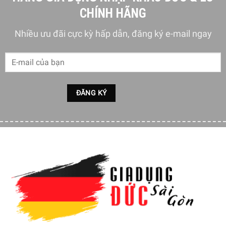
CHÍNH HÃNG
Nhiều ưu đãi cực kỳ hấp dẫn, đăng ký e-mail ngay
Hiện tại sản phẩm đang được bày bán tại
hệ thống
showroom cửa hàng của Gia dụng Đức Sài Gòn
trên toàn
quốc. Quý vị hãy gọi điện trực tiếp vào Hotline:
1900
6774
hoặc
039 222 6774
để nhận được những tư vấn chi
tiết và đặt mua sản phẩm. Hoặc đặt hàng trực tiếp trên
website. Nhân viên tổng đài của Gia dụng Đức Sài Gòn sẽ
gọi lại để xác nhận đơn hàng với quý khách.
GIA DỤNG ĐỨC SÀI GÒN CAM KẾT:
Giao hàng nhanh chóng toàn quốc.
Bảo hành bằng thẻ bảo hành chính hãng từ công ty.