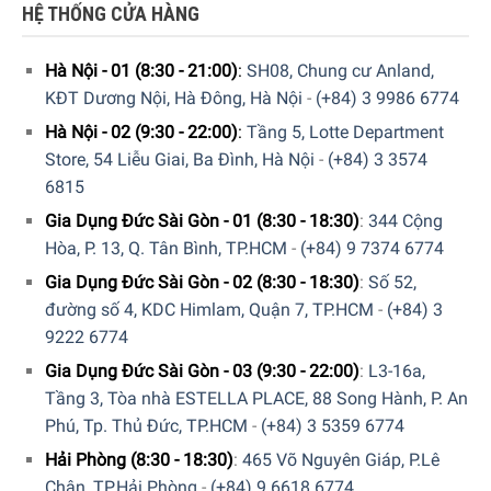
HỆ THỐNG CỬA HÀNG
Hà Nội - 01 (8:30 - 21:00)
:
SH08, Chung cư Anland,
KĐT Dương Nội, Hà Đông, Hà Nội
-
(+84) 3 9986 6774
Hà Nội - 02 (9:30 - 22:00)
:
Tầng 5, Lotte Department
Store, 54 Liễu Giai, Ba Đình, Hà Nội
-
(+84) 3 3574
6815
Công suất 500 W nấu cơm nhanh chóng, hiệu quả
Gia Dụng Đức Sài Gòn - 01 (8:30 - 18:30)
:
344 Cộng
Hòa, P. 13, Q. Tân Bình, TP.HCM
-
(+84) 9 7374 6774
Nồi cơm điện nắp rời Russell Hobbs 2 lít 27040-56 có
công
Gia Dụng Đức Sài Gòn - 02 (8:30 - 18:30)
:
Số 52,
suất 500 W
, đảm bảo khả năng nấu cơm nhanh chóng và
đường số 4, KDC Himlam, Quận 7, TP.HCM
-
(+84) 3
hiệu quả.
9222 6774
Với công suất này, nồi có thể hoàn thành việc nấu cơm
Gia Dụng Đức Sài Gòn - 03 (9:30 - 22:00)
:
L3-16a,
trong thời gian ngắn mà vẫn đảm bảo cơm chín đều, mềm
Tầng 3, Tòa nhà ESTELLA PLACE, 88 Song Hành, P. An
và thơm ngon.
Phú, Tp. Thủ Đức, TP.HCM
-
(+84) 3 5359 6774
Hải Phòng (8:30 - 18:30)
:
465 Võ Nguyên Giáp, P.Lê
Chân, TP.Hải Phòng
-
(+84) 9 6618 6774