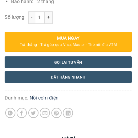
Bảo hành: 12 tháng
Nồi cơm điện nắp rời Russell Hobbs 2 lít 27040-56 số lượn
Số lượng:
MUA NGAY
Trả thẳng - Trả góp qua Visa, Master - Thẻ nội địa ATM
GỌI LẠI TƯ VẤN
ĐẶT HÀNG NHANH
Danh mục:
Nồi cơm điện