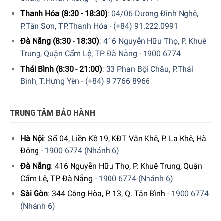
Thanh Hóa (8:30 - 18:30)
:
04/06 Dương Đình Nghệ,
P.Tân Sơn, TP.Thanh Hóa
-
(+84) 91.222.0991
Đà Nẵng (8:30 - 18:30)
:
416 Nguyễn Hữu Thọ, P. Khuê
Trung, Quận Cẩm Lệ, TP Đà Nẵng
-
1900 6774
Thái Bình (8:30 - 21:00)
:
33 Phan Bội Châu, P.Thái
Bình, T.Hưng Yên
-
(+84) 9 7766 8966
TRUNG TÂM BẢO HÀNH
Dung tích
Với
dung tích 2 lít
, nồi có thể nấu tối đa 14 suất cơm (trong
Hà Nội
:
Số 04, Liền Kề 19, KĐT Văn Khê, P. La Khê, Hà
đó tối đa 200 gram/suất), phù hợp với
gia đình từ 4 – 6
Đông
-
1900 6774 (Nhánh 6)
người
, mang lại những bữa ăn ngon miệng và đầy đủ dinh
Đà Nẵng
:
416 Nguyễn Hữu Thọ, P. Khuê Trung, Quận
dưỡng.
Cẩm Lệ, TP Đà Nẵng
-
1900 6774 (Nhánh 6)
Sài Gòn
:
344 Cộng Hòa, P. 13, Q. Tân Bình
-
1900 6774
(Nhánh 6)