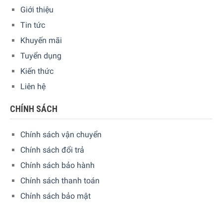
Giới thiệu
Tin tức
Khuyến mãi
Tuyển dụng
Kiến thức
Tay cầm của nồi thiết kế chắc chắn, giúp việc di chuyển dễ
Liên hệ
dàng mà không lo nóng. Cùng với các nút điều khiển đơn
giản, nồi cơm điện Russell Hobbs 27040-56 mang lại sự
CHÍNH SÁCH
tiện lợi tối đa cho người sử dụng.
Chính sách vận chuyển
Nồi cơm điện đi kèm đầy đủ phụ kiện, bao gồm cốc đong
giúp đo lường chính xác lượng gạo, thìa cơm hỗ trợ xới và
Chính sách đổi trả
múc cơm dễ dàng, cùng khay hấp tiện lợi để chế biến các
Chính sách bảo hành
món hấp như bánh bao, xôi, rau củ, cá và nhiều món khác.
Chính sách thanh toán
Chính sách bảo mật