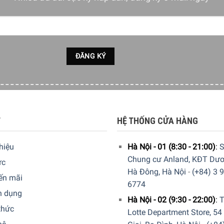
âu 17,2 cm)
và
khối lượng nhẹ chỉ 0,97 lít
giúp tiết kiệm không g
ện tích hạn chế.
ới lòng nồi
phủ chống dính
, đảm bảo độ bền và dễ dàng vệ sinh
T
HỆ THỐNG CỬA HÀNG
thiệu
Hà Nội - 01 (8:30 - 21:00)
:
S
Chung cư Anland, KĐT Dươ
ức
Hà Đông, Hà Nội
-
(+84) 3 
ến mãi
6774
n dụng
Hà Nội - 02 (9:30 - 22:00)
:
T
thức
Lotte Department Store, 54