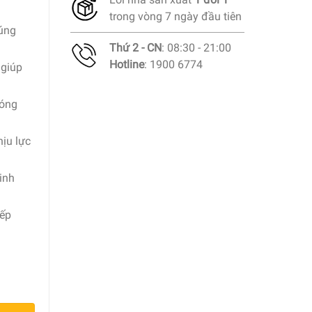
trong vòng 7 ngày đầu tiên
cúng
Thứ 2 - CN
: 08:30 - 21:00
Hotline
: 1900 6774
 giúp
nóng
hịu lực
sinh
bếp
bs 27020-56 0,4 lít số lượng