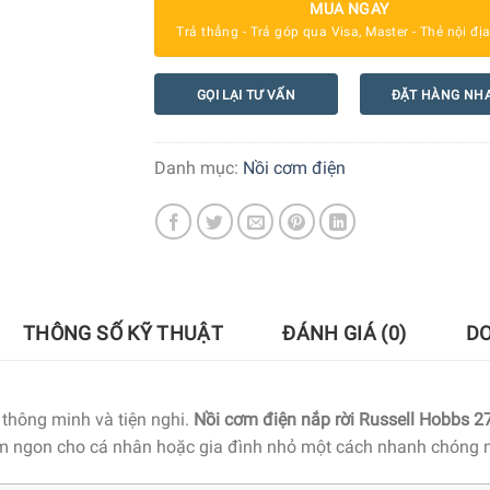
MUA NGAY
Trả thẳng - Trả góp qua Visa, Master - Thẻ nội đị
GỌI LẠI TƯ VẤN
ĐẶT HÀNG NH
Danh mục:
Nồi cơm điện
THÔNG SỐ KỸ THUẬT
ĐÁNH GIÁ (0)
D
 thông minh và tiện nghi.
Nồi cơm điện nắp rời Russell Hobbs 2
ơm ngon cho cá nhân hoặc gia đình nhỏ một cách nhanh chóng m