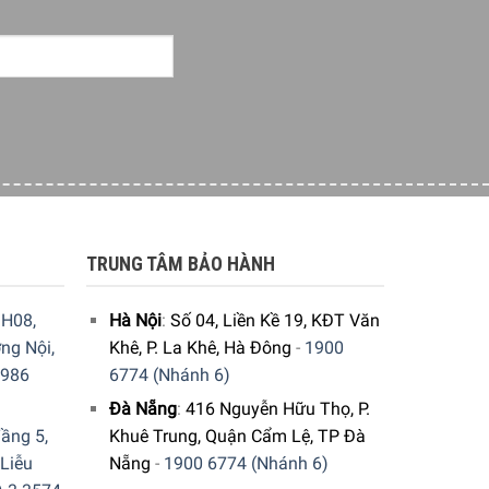
ian và dễ dàng di chuyển, khiến sản phẩm trở
.
Nắp kính cường lực trong suốt
cho phép người
TRUNG TÂM BẢO HÀNH
H08,
Hà Nội
:
Số 04, Liền Kề 19, KĐT Văn
ng Nội,
Khê, P. La Khê, Hà Đông
-
1900
9986
6774 (Nhánh 6)
Đà Nẵng
:
416 Nguyễn Hữu Thọ, P.
ầng 5,
Khuê Trung, Quận Cẩm Lệ, TP Đà
 Liễu
Nẵng
-
1900 6774 (Nhánh 6)