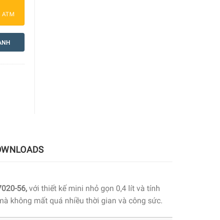
a ATM
ANH
OWNLOADS
7020-56,
với thiết kế mini nhỏ gọn 0,4 lít và tính
à không mất quá nhiều thời gian và công sức.