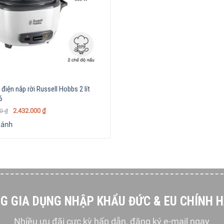
i mini
n)
i phủ chống dính
ông gỉ chất lượng cao, nhựa
 lực trong suốt
điện nắp rời Russell Hobbs 2 lít
6
2.432.000
₫
00
₫
ợp
ánh
o 16,8 cm x Sâu 17,2 cm – Nặng 0,97 kg
G GIA DỤNG NHẬP KHẨU ĐỨC & EU CHÍNH 
u thiết kế hiện đại, tinh tế với
tông màu trắng đen trang nhã
, 
Nhiều ưu đãi cực kỳ hấp dẫn, đăng ký e-mail ngay