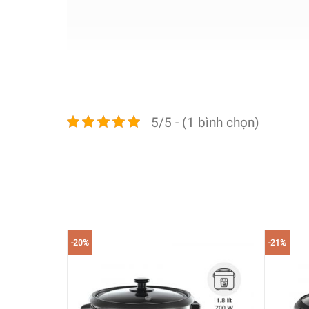
5/5 - (1 bình chọn)
Nội Dung Chính
Thông số kỹ thuật và tổng qua
Thông số kỹ thuật
-20%
-21%
Thương hiệu
Russell Hobbs
Mã sản phẩm
27020-56
Sản xuất tại
Trung Quốc