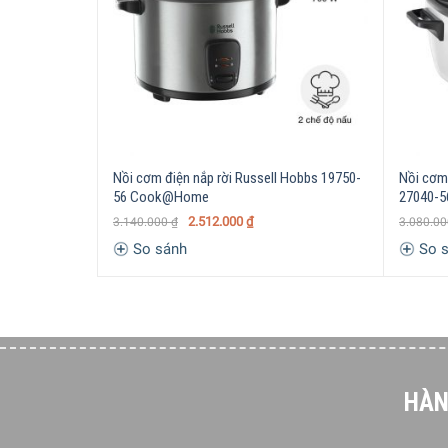
Loại nồi
Nồi cơm điện nắp rờ
Dung tích
0,4 L (1 – 2 người ă
Công suất
200 W
– Lòng nồi: Kim loạ
Chất liệu
– Thân nồi: Thép kh
– Nắp nồi: Kính chịu
Nồi cơm điện nắp rời Russell Hobbs 19750-
Nồi cơm 
56 Cook@Home
27040-5
– Giữ ấm
– Đèn báo
2.512.000
₫
3.140.000
₫
3.080.0
Tiện ích
– Giá đỡ nắp tích h
So sánh
So s
– Van xả hơi
– Thìa cơm
Phụ kiện
– Cốc đong
Kích thước – Khối lượng
Ngang 22,2 cm x Ca
Tổng quan thiết kế
HÀN
Nồi cơm điện nắp rời Russell Hobbs 27020-56 sở hữ