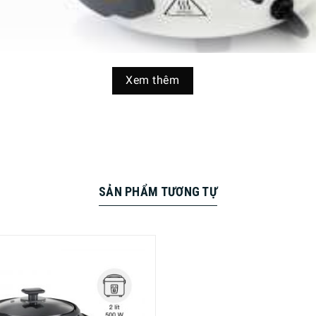
Xem thêm
SẢN PHẨM TƯƠNG TỰ
n nồi cơm điện nắp rời Russell Hobbs 