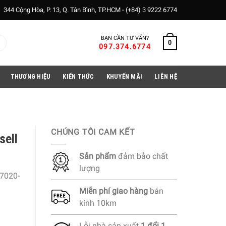
344 Cộng Hòa, P. 13, Q. Tân Bình, TP.HCM -
(+84) 3 9222 6774
BẠN CẦN TƯ VẤN?
0
097.374.6774
THƯƠNG HIỆU
KIẾN THỨC
KHUYẾN MÃI
LIÊN HỆ
CHÚNG TÔI CAM KẾT
sell
Sản phẩm
đảm bảo chất
lượng
7020-
Miễn phí
giao hàng
bán
kính 10km
Lỗi nhà sản xuất
1 đổi 1