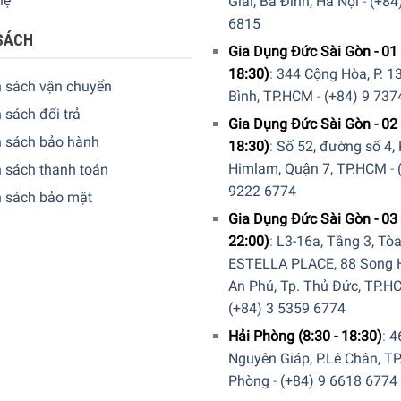
hệ
Giai, Ba Đình, Hà Nội
-
(+84
6815
SÁCH
Gia Dụng Đức Sài Gòn - 01 
18:30)
:
344 Cộng Hòa, P. 13
h sách vận chuyển
Bình, TP.HCM
-
(+84) 9 737
 sách đổi trả
Gia Dụng Đức Sài Gòn - 02 
h sách bảo hành
18:30)
:
Số 52, đường số 4,
Himlam, Quận 7, TP.HCM
-
 sách thanh toán
9222 6774
h sách bảo mật
Gia Dụng Đức Sài Gòn - 03 
22:00)
:
L3-16a, Tầng 3, Tò
ông suất
ESTELLA PLACE, 88 Song H
An Phú, Tp. Thủ Đức, TP.H
 dung tích
0,4 lít
là giải pháp hoàn hảo cho những bữa ăn nhan
(+84) 3 5359 6774
ơm đều, tiết kiệm điện năng và bảo toàn tối đa dinh dưỡng.
Hải Phòng (8:30 - 18:30)
:
4
Nguyên Giáp, P.Lê Chân, TP
 loại chắc chắn, an toàn, hạn chế rơi vỡ, vệ sinh dễ dàng sau m
Phòng
-
(+84) 9 6618 6774
g nổi.