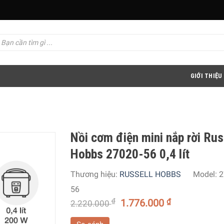
GIỚI THIỆU
Nồi cơm điện mini nắp rời Rus
Hobbs 27020-56 0,4 lít
Thương hiệu:
RUSSELL HOBBS
Model:
2
56
₫
1.776.000
₫
2.220.000