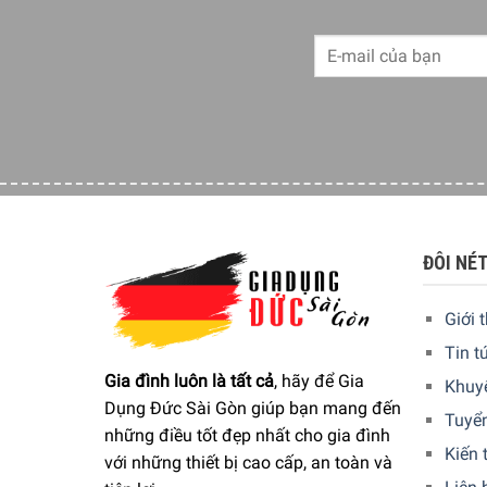
thước nhỏ gọn (Ngang 22,2 cm x Cao 16,8 cm x S
thành lựa chọn lý tưởng cho những căn bếp có di
Thân nồi làm từ
thép không gỉ cao cấp
, kết hợp v
dùng quan sát trực quan quá trình nấu.
ĐÔI NÉ
Giới 
Tin t
Gia đình luôn là tất cả
, hãy để Gia
Khuy
Dụng Đức Sài Gòn giúp bạn mang đến
Tuyể
những điều tốt đẹp nhất cho gia đình
Kiến 
với những thiết bị cao cấp, an toàn và