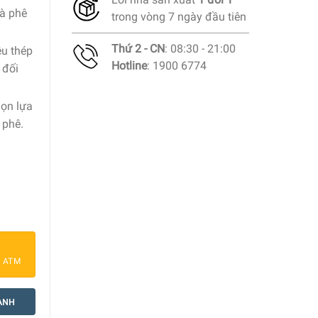
cà phê
trong vòng 7 ngày đầu tiên
Thứ 2 - CN
: 08:30 - 21:00
ệu thép
Hotline
: 1900 6774
 đối
họn lựa
 phê.
Red số lượng
a ATM
ANH