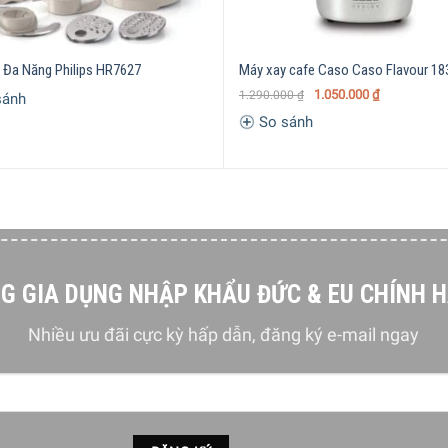
trọng, một chiếc máy xay cà phê đến từ Smeg chắc hẳn sẽ khô
n là vật decor vô cùng nổi bật trong gian bếp của gia đình bạn
 Đa Năng Philips HR7627
Máy xay cafe Caso Caso Flavour 18
ết kế với bộ phận xay hình nón được làm hoàn toàn bằng thép 
1.050.000
₫
1.290.000
₫
sánh
ian. Ngoài ra, các hộp đựng hạt cà phê và hộp chứa cà phê sau h
So sánh
G GIA DỤNG NHẬP KHẨU ĐỨC & EU CHÍNH 
Nhiều ưu đãi cực kỳ hấp dẫn, đăng ký e-mail ngay