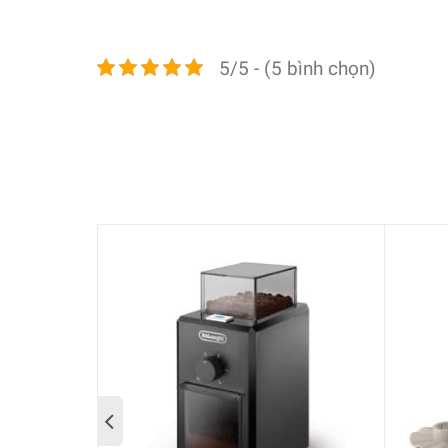
5/5 - (5 bình chọn)
Máy Xay Hạt Cà Phê Smeg CGF01RDEU 