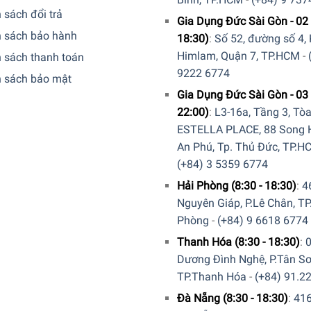
 sách đổi trả
Gia Dụng Đức Sài Gòn - 02 
h sách bảo hành
18:30)
:
Số 52, đường số 4,
Himlam, Quận 7, TP.HCM
-
 sách thanh toán
9222 6774
h sách bảo mật
Gia Dụng Đức Sài Gòn - 03 
22:00)
:
L3-16a, Tầng 3, Tò
ESTELLA PLACE, 88 Song H
An Phú, Tp. Thủ Đức, TP.H
(+84) 3 5359 6774
Hải Phòng (8:30 - 18:30)
:
4
Nguyên Giáp, P.Lê Chân, TP
Phòng
-
(+84) 9 6618 6774
xay một cách đơn giản và trực quan được in ngay trên hộp đựng 
Thanh Hóa (8:30 - 18:30)
:
ch sử dụng cà phê của bạn.
Dương Đình Nghệ, P.Tân Sơ
TP.Thanh Hóa
-
(+84) 91.2
t được lập trình sẵn cũng sẽ được tuỳ chỉnh bằng tay: Các gia
Đà Nẵng (8:30 - 18:30)
:
41
 cài đặt xay trung bình đến thô.