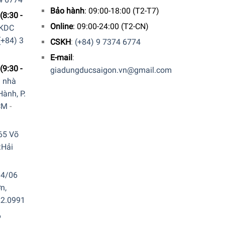
Bảo hành
: 09:00-18:00 (T2-T7)
(8:30 -
Online
: 09:00-24:00 (T2-CN)
 KDC
(+84) 3
CSKH
:
(+84) 9 7374 6774
E-mail
:
(9:30 -
giadungducsaigon.vn@gmail.com
a nhà
ành, P.
CM
-
65 Võ
.Hải
hạt cà phê, đặc biệt có tới 30 cấp độ khác nhau
04/06
n,
22.0991
i đoạn 1 và 2 cho espresso 1 shot hoặc 2 shot
6