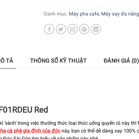
Danh mục:
Máy pha cafe
,
Máy xay đa năn
Ô TẢ
THÔNG SỐ KỸ THUẬT
ĐÁNH GIÁ (0)
GF01RDEU Red
c kì ‘sành’ trong việc thưởng thức loại thức uống quyến rũ nà
ha cà phê gia đình của đức
này, bạn có thể dễ dàng xay 100% c
g Đức Sài Gòn tìm hiểu về sản phẩm này nhé.