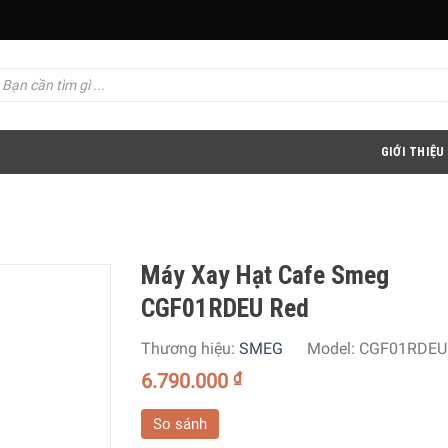
GIỚI THIỆU
Máy Xay Hạt Cafe Smeg
CGF01RDEU Red
Thương hiệu:
SMEG
Model:
CGF01RDEU
6.790.000
₫
So sánh