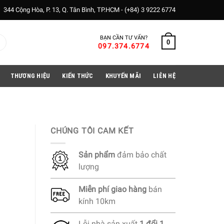
344 Cộng Hòa, P. 13, Q. Tân Bình, TP.HCM -
(+84) 3 9222 6774
BẠN CẦN TƯ VẤN?
0
097.374.6774
THƯƠNG HIỆU
KIẾN THỨC
KHUYẾN MÃI
LIÊN HỆ
CHÚNG TÔI CAM KẾT
Sản phẩm
đảm bảo chất
lượng
Miễn phí
giao hàng
bán
kính 10km
Lỗi nhà sản xuất
1 đổi 1