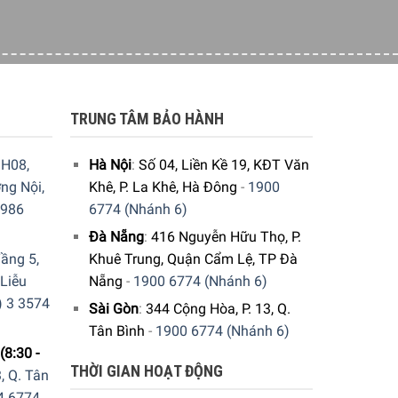
TRUNG TÂM BẢO HÀNH
H08,
Hà Nội
:
Số 04, Liền Kề 19, KĐT Văn
ng Nội,
Khê, P. La Khê, Hà Đông
-
1900
9986
6774 (Nhánh 6)
Đà Nẵng
:
416 Nguyễn Hữu Thọ, P.
ầng 5,
Khuê Trung, Quận Cẩm Lệ, TP Đà
 Liễu
Nẵng
-
1900 6774 (Nhánh 6)
) 3 3574
Sài Gòn
:
344 Cộng Hòa, P. 13, Q.
Tân Bình
-
1900 6774 (Nhánh 6)
(8:30 -
THỜI GIAN HOẠT ĐỘNG
, Q. Tân
4 6774