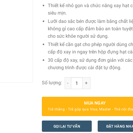
Thiết kế nhỏ gọn và chức năng xay hạt 
siêu mịn.
Lưỡi dao sắc bén được làm bằng chất li
không gỉ cao cấp đảm bảo an toàn tuyệt
cho sức khỏe người sử dụng.
Thiết kế cần gạt cho phép người dùng c
cấp độ xay in ngay trên hộp đựng hạt cà
30 cấp độ xay, sử dụng đơn giản với các
chương trình được cài đặt tự động.
Máy Xay Hạt Cafe Smeg CGF01RDEU 
Số lượng:
MUA NGAY
Trả thẳng - Trả góp qua Visa, Master - Thẻ nội đị
GỌI LẠI TƯ VẤN
ĐẶT HÀNG NH