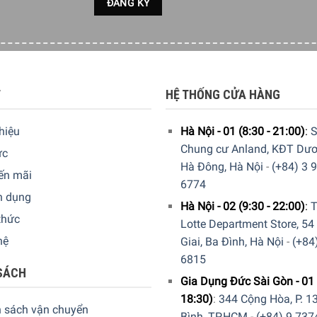
T
HỆ THỐNG CỬA HÀNG
thiệu
Hà Nội - 01 (8:30 - 21:00)
:
S
Chung cư Anland, KĐT Dươ
ức
Hà Đông, Hà Nội
-
(+84) 3 
ến mãi
6774
n dụng
Hà Nội - 02 (9:30 - 22:00)
:
T
thức
Lotte Department Store, 54
hệ
Giai, Ba Đình, Hà Nội
-
(+84
6815
SÁCH
Gia Dụng Đức Sài Gòn - 01 
18:30)
:
344 Cộng Hòa, P. 13
h sách vận chuyển
Bình, TP.HCM
-
(+84) 9 737