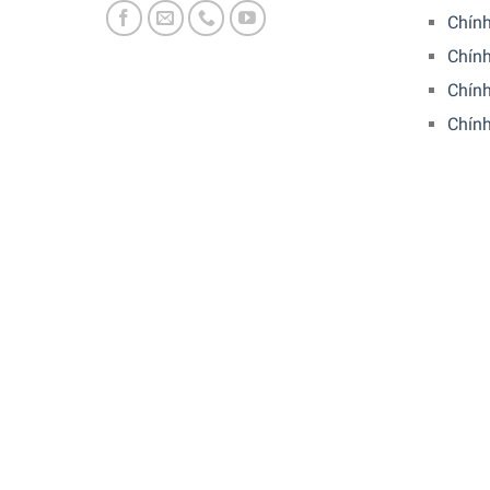
Chính
Chín
Chính
Chín
Thiết kế cần gạt tiện dụng giúp bạn chọn cấp độ 
để bạn lựa chọn, đa dạng với khẩu vị và cung cá
Một nút bấm xoay được dùng để chọn giữa 8 cài đặ
với cài đặt xay mịn, giai đoạn 2-12 cho cà phê với