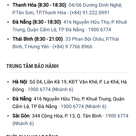
Thanh Hóa (8:30 - 18:30)
:
04/06 Dương Đình Nghệ,
P.Tân Sơn, TP.Thanh Hóa
-
(+84) 91.222.0991
Đà Nẵng (8:30 - 18:30)
:
416 Nguyễn Hữu Thọ, P. Khuê
Trung, Quận Cẩm Lệ, TP Đà Nẵng
-
1900 6774
Thái Bình (8:30 - 21:00)
:
33 Phan Bội Châu, P.Thái
Bình, T.Hưng Yên
-
(+84) 9 7766 8966
GIA DỤNG ĐỨC SÀI GÒN CAM KẾT:
Giao hàng nhanh chóng toàn quốc.
TRUNG TÂM BẢO HÀNH
Bảo hành bằng thẻ bảo hành chính hãng từ công ty.
Hà Nội
:
Số 04, Liền Kề 19, KĐT Văn Khê, P. La Khê, Hà
Hàng đúng nguồn gốc, chính hãng, nhập khẩu Đức &
Đông
-
1900 6774 (Nhánh 6)
EU.
Đà Nẵng
:
416 Nguyễn Hữu Thọ, P. Khuê Trung, Quận
Cẩm Lệ, TP Đà Nẵng
-
1900 6774 (Nhánh 6)
5/5 - (1 bình chọn)
Sài Gòn
:
344 Cộng Hòa, P. 13, Q. Tân Bình
-
1900 6774
(Nhánh 6)