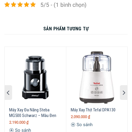
5/5 - (1 bình chọn)
SẢN PHẨM TƯƠNG TỰ
Thiết Kế Hiện Đại, Tiện Dụng
Máy Xay Hạt Cà Phê DeLonghi KG79 có thiết kế nhỏ gọn
với gam màu đen tinh tế. Vỏ máy bằng nhựa cho độ bền
cao, dễ lau chùi vệ sinh sau mỗi lần sử dụng. Bảng điều
khiển thiết kế dạng núm vặn cơ dễ sử dụng.
Máy Xay Đa Năng Steba
Máy Xay Thịt Tefal DPA130
MG500 Schwarz – Màu Đen
2.090.000
₫
2.190.000
₫
So sánh
So sánh