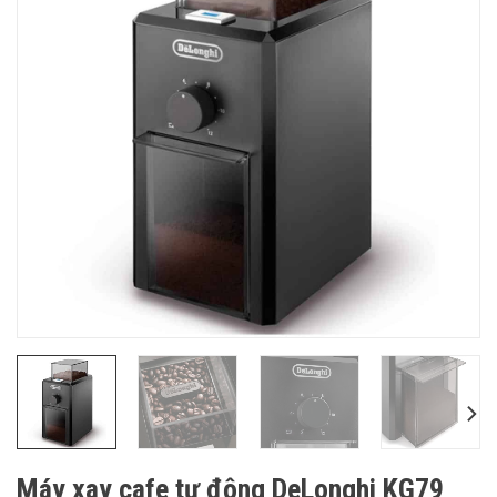
Máy xay cafe tự động DeLonghi KG79