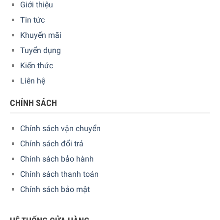
Giới thiệu
muốn.
Tin tức
Khuyến mãi
Tuyển dụng
Kiến thức
Liên hệ
CHÍNH SÁCH
Chính sách vận chuyển
Chính sách đổi trả
Chính sách bảo hành
Tại sao nên sử dụng máy xay cà phê?
Chính sách thanh toán
Sử dụng máy xay cà phê để chọn được nguyên liệu tốt và
Chính sách bảo mật
chuẩn hương vị. Cà phê rang xay bán sẵn có thể đã bị trộn
những hợp chất, không đúng hương vị cà phê bạn mong
muốn. Vì thế đây là lí do bạn nên trang bị cho nhà mình