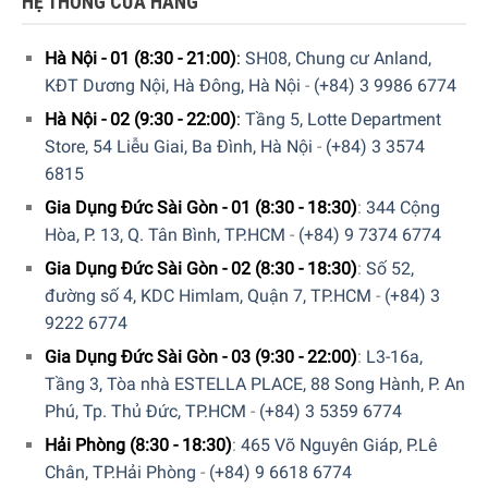
HỆ THỐNG CỬA HÀNG
một chiếc máy xay cà phê chuyên dụng.
Hà Nội - 01 (8:30 - 21:00)
:
SH08, Chung cư Anland,
KĐT Dương Nội, Hà Đông, Hà Nội
-
(+84) 3 9986 6774
Hà Nội - 02 (9:30 - 22:00)
:
Tầng 5, Lotte Department
Store, 54 Liễu Giai, Ba Đình, Hà Nội
-
(+84) 3 3574
6815
Gia Dụng Đức Sài Gòn - 01 (8:30 - 18:30)
:
344 Cộng
Hòa, P. 13, Q. Tân Bình, TP.HCM
-
(+84) 9 7374 6774
Hiện tại sản phẩm Máy Xay Hạt Cà Phê DeLonghi KG79
Gia Dụng Đức Sài Gòn - 02 (8:30 - 18:30)
:
Số 52,
đang được bày bán tại hệ thống showroom cửa hàng
Gia
đường số 4, KDC Himlam, Quận 7, TP.HCM
-
(+84) 3
Dụng Đức Sài Gòn
trên toàn quốc. Quý vị hãy gọi điện trực
9222 6774
tiếp vào Hotline:
1900 6774
hoặc
0397996774
để nhận
Gia Dụng Đức Sài Gòn - 03 (9:30 - 22:00)
:
L3-16a,
được những tư vấn chi tiết và đặt mua sản phẩm. Hoặc
Tầng 3, Tòa nhà ESTELLA PLACE, 88 Song Hành, P. An
đặt hàng trực tiếp trên website. Nhân viên tổng đài của
Phú, Tp. Thủ Đức, TP.HCM
-
(+84) 3 5359 6774
giadungducsaigon sẽ gọi lại để xác nhận đơn hàng với quý
Hải Phòng (8:30 - 18:30)
:
465 Võ Nguyên Giáp, P.Lê
khách.
Chân, TP.Hải Phòng
-
(+84) 9 6618 6774