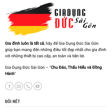
Gia đình luôn là tất cả
, hãy để Gia Dụng Đức Sài Gòn
giúp bạn mang đến những điều tốt đẹp nhất cho gia đình
với những thiết bị cao cấp, an toàn và tiện lợi.
Hệ thống răng nghiền gồm 2 bánh răng giúp cà phê được
Gia Dụng Đức Sài Gòn – "
Chu Đáo, Thấu Hiểu và Đồng
nghiền một cách hoàn hảo, tránh tình trạng quá nóng và
Hành
"
giữ được hương vị cà phê. Bánh răng phía trên có thể tháo
rời để vệ sinh.
Máy Xay Hạt Cà Phê DeLonghi KG79 được trang bị một hệ
thống an toàn tự động. Bánh răng nghiền sẽ không hoạt
động nếu ngăn chứa cà phê đã được lấy ra.
ĐÔI NÉT
16 chế độ này có thể được điều chỉnh cho phép kiểm soát
quá trình xay để đạt được thành phẩm bột như mong