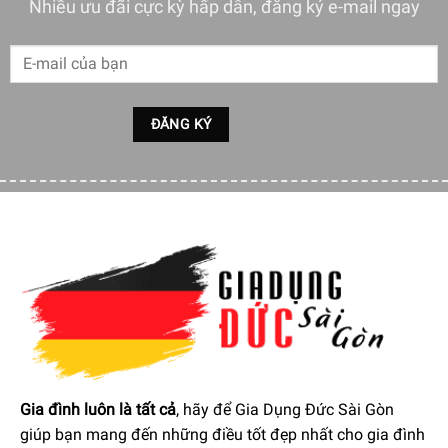
Nhiều ưu đãi cực kỳ hấp dẫn, đăng ký e-mail ngay
Thiết kế cần gạt tiện dụng giúp bạn chọn cấp độ xay
một cách đơn giản và trực quan được in ngay trên hộp
đựng hạt cà phê, đặc biệt có tới 30 cấp độ khác nhau
để bạn lựa chọn, đa dạng với khẩu vị và cung cách sử
dụng cà phê của bạn.
Một nút bấm xoay được dùng để chọn giữa 8 cài đặt
được lập trình sẵn cũng sẽ được tuỳ chỉnh bằng tay:
Các giai đoạn 1 và 2 cho espresso 1 shot hoặc 2 shot
với cài đặt xay mịn, giai đoạn 2-12 cho cà phê với cài
đặt xay trung bình đến thô.
Gia đình luôn là tất cả
, hãy để Gia Dụng Đức Sài Gòn
giúp bạn mang đến những điều tốt đẹp nhất cho gia đình