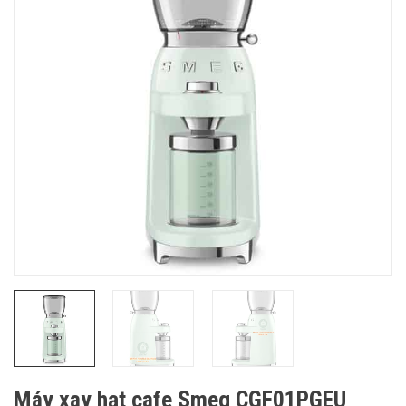
Máy xay hạt cafe Smeg CGF01PGEU