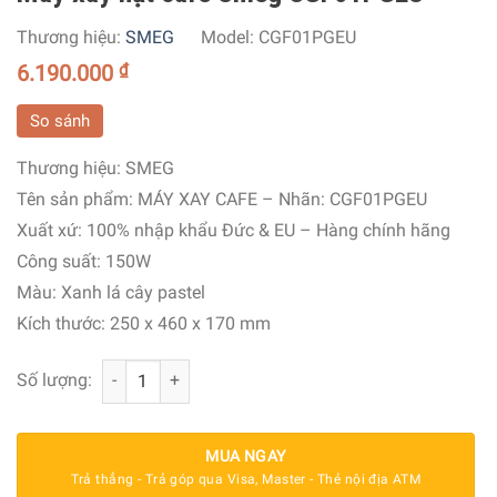
Thương hiệu:
SMEG
Model:
CGF01PGEU
6.190.000
₫
So sánh
Thương hiệu: SMEG
Tên sản phẩm: MÁY XAY CAFE – Nhãn: CGF01PGEU
Xuất xứ: 100% nhập khẩu Đức & EU – Hàng chính hãng
Công suất: 150W
Màu: Xanh lá cây pastel
Kích thước: 250 x 460 x 170 mm
Máy xay hạt cafe Smeg CGF01PGEU số lượng
Số lượng:
MUA NGAY
Trả thẳng - Trả góp qua Visa, Master - Thẻ nội địa ATM