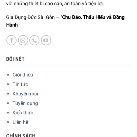
với những thiết bị cao cấp, an toàn và tiện lợi.
Gia Dụng Đức Sài Gòn – "
Chu Đáo, Thấu Hiểu và Đồng
Hành
"
ĐÔI NÉT
Giới thiệu
Tin tức
Với bấy nhiêu ưu điểm trên, chúng tôi tin rằng bạn sẽ có
Khuyến mãi
được những trải nghiệm hoàn hảo khi sử dụng chiếc máy
Tuyển dụng
xay coffee này!
Kiến thức
Liên hệ
CHÍNH SÁCH