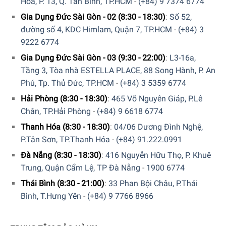
Hòa, P. 13, Q. Tân Bình, TP.HCM
-
(+84) 9 7374 6774
Hàng đúng nguồn gốc, chính hãng, nhập khẩu Đức &
Gia Dụng Đức Sài Gòn - 02 (8:30 - 18:30)
:
Số 52,
EU.
đường số 4, KDC Himlam, Quận 7, TP.HCM
-
(+84) 3
9222 6774
5/5 - (6 bình chọn)
Gia Dụng Đức Sài Gòn - 03 (9:30 - 22:00)
:
L3-16a,
Tầng 3, Tòa nhà ESTELLA PLACE, 88 Song Hành, P. An
Phú, Tp. Thủ Đức, TP.HCM
-
(+84) 3 5359 6774
Hải Phòng (8:30 - 18:30)
:
465 Võ Nguyên Giáp, P.Lê
Chân, TP.Hải Phòng
-
(+84) 9 6618 6774
Thanh Hóa (8:30 - 18:30)
:
04/06 Dương Đình Nghệ,
P.Tân Sơn, TP.Thanh Hóa
-
(+84) 91.222.0991
Đà Nẵng (8:30 - 18:30)
:
416 Nguyễn Hữu Thọ, P. Khuê
Trung, Quận Cẩm Lệ, TP Đà Nẵng
-
1900 6774
Thái Bình (8:30 - 21:00)
:
33 Phan Bội Châu, P.Thái
Bình, T.Hưng Yên
-
(+84) 9 7766 8966