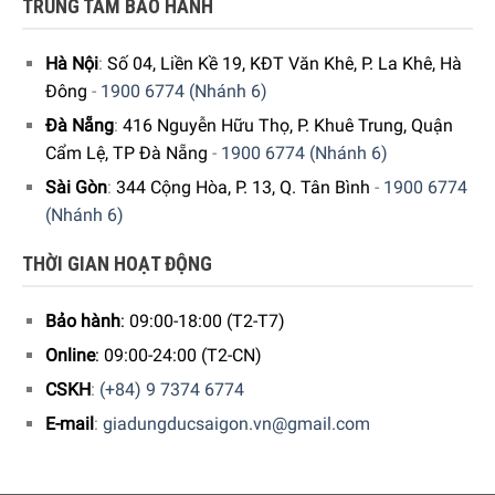
TRUNG TÂM BẢO HÀNH
Hà Nội
:
Số 04, Liền Kề 19, KĐT Văn Khê, P. La Khê, Hà
Đông
-
1900 6774 (Nhánh 6)
Đà Nẵng
:
416 Nguyễn Hữu Thọ, P. Khuê Trung, Quận
Cẩm Lệ, TP Đà Nẵng
-
1900 6774 (Nhánh 6)
Sài Gòn
:
344 Cộng Hòa, P. 13, Q. Tân Bình
-
1900 6774
(Nhánh 6)
THỜI GIAN HOẠT ĐỘNG
Bảo hành
: 09:00-18:00 (T2-T7)
Online
: 09:00-24:00 (T2-CN)
CSKH
:
(+84) 9 7374 6774
E-mail
:
giadungducsaigon.vn@gmail.com