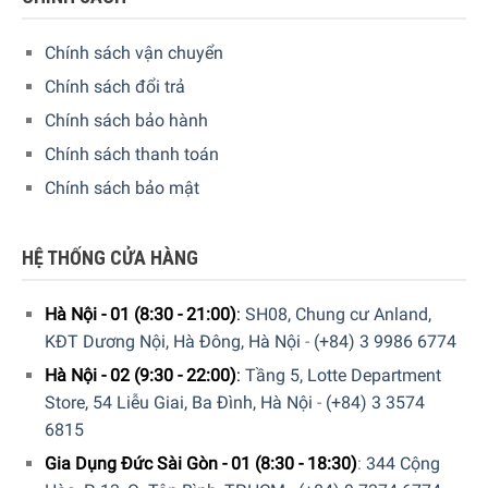
Chính sách vận chuyển
Chính sách đổi trả
Chính sách bảo hành
Chính sách thanh toán
Chính sách bảo mật
Hiện tại sản phẩm đang được bày bán tại
hệ thống
showroom cửa hàng của Gia dụng Đức Sài Gòn
trên toàn
quốc. Quý vị hãy gọi điện trực tiếp vào Hotline:
1900
HỆ THỐNG CỬA HÀNG
6774
hoặc
039 222 6774
để nhận được những tư vấn chi
tiết và đặt mua sản phẩm. Hoặc đặt hàng trực tiếp trên
Hà Nội - 01 (8:30 - 21:00)
:
SH08, Chung cư Anland,
website. Nhân viên tổng đài của Gia dụng Đức Sài Gòn sẽ
KĐT Dương Nội, Hà Đông, Hà Nội
-
(+84) 3 9986 6774
gọi lại để xác nhận đơn hàng với quý khách.
Hà Nội - 02 (9:30 - 22:00)
:
Tầng 5, Lotte Department
GIA DỤNG ĐỨC SÀI GÒN CAM KẾT:
Store, 54 Liễu Giai, Ba Đình, Hà Nội
-
(+84) 3 3574
6815
Giao hàng nhanh chóng toàn quốc.
Gia Dụng Đức Sài Gòn - 01 (8:30 - 18:30)
:
344 Cộng
Bảo hành bằng thẻ bảo hành chính hãng từ công ty.