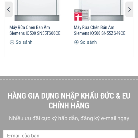
Máy rửa chén Siemens iQ700 SX87Y801BE giúp rửa và
sấy khô chén đĩa nhanh hơn gấp ba lần nhưng vẫn mang
lại kết quả tuyệt vời. Với varioSpeed ​​Plus, bạn cũng có thể
bật turbo xả bất cứ lúc nào, ngay cả khi chu kỳ xả đã chạy.
Máy Rửa Chén Bán Âm
Máy Rửa Chén Bán Âm
Siemens iQ500 SN55TS00CE
Siemens iQ500 SN55ZS49CE
Và đặc biệt khi bạn có thể kích hoạt và điều khiển
varioSpeed ​​Plus trên thiết bị của mình bằng ứng dụng
So sánh
So sánh
Home Connect.
HÀNG GIA DỤNG NHẬP KHẨU ĐỨC & EU
CHÍNH HÃNG
Nhiều ưu đãi cực kỳ hấp dẫn, đăng ký e-mail ngay