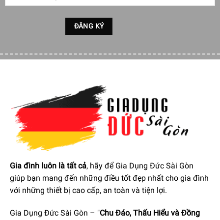
Chương trình rửa chén được thiết kế riêng
Chỉ cần sử dụng ứng dụng Home Connect để cho máy rửa
chén của bạn biết mức độ hài lòng của bạn với thời lượng
chương trình cũng như kết quả làm sạch và sấy khô. Máy
rửa chén Siemens iQ700 SX87Y801BE sẽ điều chỉnh các
cài đặt cho phù hợp và tạo ra một chương trình thích ứng
riêng bao gồm thông tin về lượng nước và năng lượng tiêu
thụ.
Gia đình luôn là tất cả
, hãy để Gia Dụng Đức Sài Gòn
giúp bạn mang đến những điều tốt đẹp nhất cho gia đình
với những thiết bị cao cấp, an toàn và tiện lợi.
Gia Dụng Đức Sài Gòn – "
Chu Đáo, Thấu Hiểu và Đồng