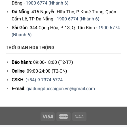
Đông
-
1900 6774 (Nhánh 6)
Đà Nẵng
:
416 Nguyễn Hữu Thọ, P. Khuê Trung, Quận
Cẩm Lệ, TP Đà Nẵng
-
1900 6774 (Nhánh 6)
Sài Gòn
:
344 Cộng Hòa, P. 13, Q. Tân Bình
-
1900 6774
(Nhánh 6)
THỜI GIAN HOẠT ĐỘNG
Máy rửa chén Siemens iQ700 SX87Y801BE với công nghệ sấy
khô bằng khoáng chất tự nhiên thân thiện với môi trường
Bảo hành
: 09:00-18:00 (T2-T7)
Online
: 09:00-24:00 (T2-CN)
Thoải mái và nhanh chóng nhờ giỏ và ngăn kéo
CSKH
:
(+84) 9 7374 6774
flexComfort Pro
E-mail
:
giadungducsaigon.vn@gmail.com
Hệ thống giỏ flexComfort Pro mới với thiết kế trang nhã
mang lại cho bạn nhiều sự tự do khi sắp xếp chén đĩa và
cũng mang lại cảm giác êm ái. Nhờ có thiết bị an toàn mới,
giờ đây bạn có thể đặt ngay cả những chiếc ly tốt nhất của
mình vào máy rửa chén của mình mà không cần do dự.