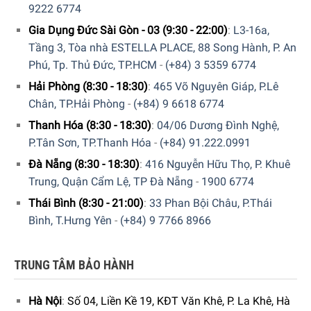
9222 6774
Gia Dụng Đức Sài Gòn - 03 (9:30 - 22:00)
:
L3-16a,
Tầng 3, Tòa nhà ESTELLA PLACE, 88 Song Hành, P. An
Công nghệ Zeolith® giúp chén đĩa luôn khô ráo
Phú, Tp. Thủ Đức, TP.HCM
-
(+84) 3 5359 6774
Hải Phòng (8:30 - 18:30)
:
465 Võ Nguyên Giáp, P.Lê
Công nghệ sấy khô Zeolith® sử dụng một ngăn chứa đầy
Chân, TP.Hải Phòng
-
(+84) 9 6618 6774
các khoáng chất tự nhiên giúp hấp thụ độ ẩm và tỏa nhiệt.
Điều này làm tăng tốc độ chu trình sấy và có nghĩa là bạn
Thanh Hóa (8:30 - 18:30)
:
04/06 Dương Đình Nghệ,
sử dụng ít điện hơn. Điều đó mang lại lợi ích cho cả người
P.Tân Sơn, TP.Thanh Hóa
-
(+84) 91.222.0991
sử dụng cũng như góp phần bảo vệ trái đất.
Đà Nẵng (8:30 - 18:30)
:
416 Nguyễn Hữu Thọ, P. Khuê
Trung, Quận Cẩm Lệ, TP Đà Nẵng
-
1900 6774
Thái Bình (8:30 - 21:00)
:
33 Phan Bội Châu, P.Thái
Bình, T.Hưng Yên
-
(+84) 9 7766 8966
TRUNG TÂM BẢO HÀNH
Hà Nội
:
Số 04, Liền Kề 19, KĐT Văn Khê, P. La Khê, Hà