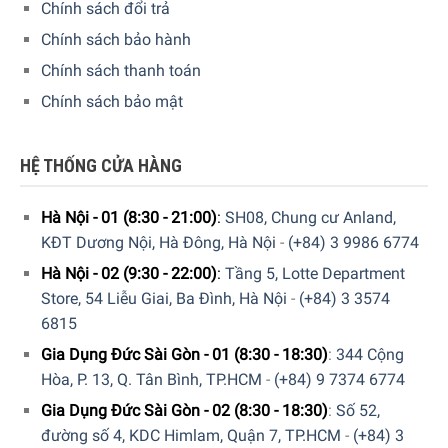
Chính sách đổi trả
các ly thủy tinh. Sáu vòi phun đặc biệt làm sạch triệt để
Chính sách bảo hành
từng chiếc ly riêng biệt với dòng nước nhẹ nhàng, liên tục
mà không làm hỏng các vật liệu nhạy cảm. Và bề mặt
Chính sách thanh toán
silicone chống trượt giúp bảo vệ những chiếc ly quý giá
Chính sách bảo mật
của bạn khỏi những rung động và di chuyển.
HỆ THỐNG CỬA HÀNG
Hà Nội - 01 (8:30 - 21:00)
:
SH08, Chung cư Anland,
KĐT Dương Nội, Hà Đông, Hà Nội
-
(+84) 3 9986 6774
Hà Nội - 02 (9:30 - 22:00)
:
Tầng 5, Lotte Department
Store, 54 Liễu Giai, Ba Đình, Hà Nội
-
(+84) 3 3574
6815
Gia Dụng Đức Sài Gòn - 01 (8:30 - 18:30)
:
344 Cộng
Hòa, P. 13, Q. Tân Bình, TP.HCM
-
(+84) 9 7374 6774
Gia Dụng Đức Sài Gòn - 02 (8:30 - 18:30)
:
Số 52,
đường số 4, KDC Himlam, Quận 7, TP.HCM
-
(+84) 3