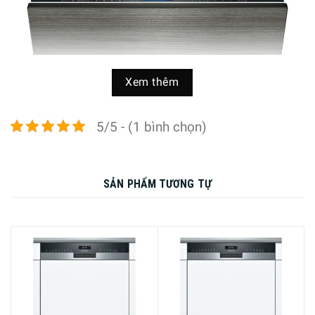
Xem thêm
5/5 - (1 bình chọn)
SẢN PHẨM TƯƠNG TỰ
Máy rửa chén Siemens iQ700 SX87Y801BE trợ thủ đắc lực
cho mọi căn bếp hiện đại
Quá trình làm sạch nhanh hơn gấp ba lần với varioSpeed ​​
Plus