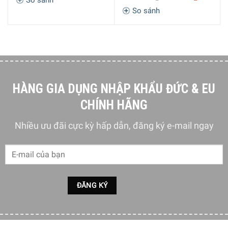
So sánh
So sánh
HÀNG GIA DỤNG NHẬP KHẨU ĐỨC & EU
CHÍNH HÃNG
Nhiều ưu đãi cực kỳ hấp dẫn, đăng ký e-mail ngay
Áp suất bơm 19 bar
Delonghi Nespresso EN 167.W sở hữu máy bơm 19 bar
đảm bảo kết quả hoàn hảo cho ly cà phê của bạn, nó giúp
lướng áp suất và lưu lượng nước một cách chính xác theo
đồ uống mà bạn đã chọn.