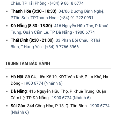
Chân, TP.Hải Phòng
-
(+84) 9 6618 6774
Thanh Hóa (8:30 - 18:30)
:
04/06 Dương Đình Nghệ,
P.Tân Sơn, TP.Thanh Hóa
-
(+84) 91.222.0991
Đà Nẵng (8:30 - 18:30)
:
416 Nguyễn Hữu Thọ, P. Khuê
Trung, Quận Cẩm Lệ, TP Đà Nẵng
-
1900 6774
Thái Bình (8:30 - 21:00)
:
33 Phan Bội Châu, P.Thái
Bình, T.Hưng Yên
-
(+84) 9 7766 8966
TRUNG TÂM BẢO HÀNH
Hà Nội
:
Số 04, Liền Kề 19, KĐT Văn Khê, P. La Khê, Hà
Đông
-
1900 6774 (Nhánh 6)
Tự động tắt sau 9 phút không sử dụng
Đà Nẵng
:
416 Nguyễn Hữu Thọ, P. Khuê Trung, Quận
Delonghi Nespresso EN 167.W với chức năng Auto Shut-off
Cẩm Lệ, TP Đà Nẵng
-
1900 6774 (Nhánh 6)
sẽ tự động ngắt nguồn máy pha cà phê của bạn sau 9 phút
Sài Gòn
:
344 Cộng Hòa, P. 13, Q. Tân Bình
-
1900 6774
nếu không sử dụng máy.
(Nhánh 6)