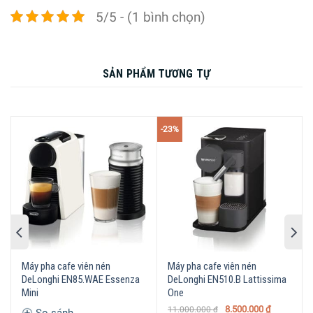
5/5 - (1 bình chọn)
Công năng nổi bật của sản phẩm Máy Pha Cà Phê Viên
SẢN PHẨM TƯƠNG TỰ
Nén Delonghi Nespresso EN 167.W
Hoàn thành ly cà phê của mình trong thời gian kỷ lục
nhờ bộ điều chỉnh nhiệt giúp làm nóng nước chỉ trong
-23%
25 giây.
Hệ thống máy bơm 19 bar đảm bảo kết quả hoàn hảo.
Tự động tắt sau 9 phút không sử dụng máy.
Máy pha cafe viên nén
Máy pha cafe viên nén
DeLonghi EN85.WAE Essenza
DeLonghi EN510.B Lattissima
Mini
One
8.500.000
₫
11.000.000
₫