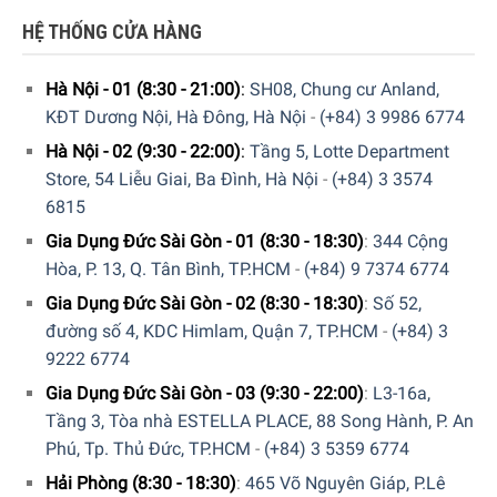
HỆ THỐNG CỬA HÀNG
Hà Nội - 01 (8:30 - 21:00)
:
SH08, Chung cư Anland,
KĐT Dương Nội, Hà Đông, Hà Nội
-
(+84) 3 9986 6774
Hà Nội - 02 (9:30 - 22:00)
:
Tầng 5, Lotte Department
Store, 54 Liễu Giai, Ba Đình, Hà Nội
-
(+84) 3 3574
6815
Gia Dụng Đức Sài Gòn - 01 (8:30 - 18:30)
:
344 Cộng
Kiểm soát nhiệt độ tự động
Hòa, P. 13, Q. Tân Bình, TP.HCM
-
(+84) 9 7374 6774
Delonghi Nespresso EN 167.W được trang bị hệ thống
Gia Dụng Đức Sài Gòn - 02 (8:30 - 18:30)
:
Số 52,
De’Longhi Thermoblock giúp cà phê luôn được pha ở nhiệt
đường số 4, KDC Himlam, Quận 7, TP.HCM
-
(+84) 3
độ lý tưởng. Cơ chế đơn giản bằng cách đun nóng lượng
9222 6774
nước cần thiết cho mỗi loại đồ uống.
Gia Dụng Đức Sài Gòn - 03 (9:30 - 22:00)
:
L3-16a,
Tầng 3, Tòa nhà ESTELLA PLACE, 88 Song Hành, P. An
Phú, Tp. Thủ Đức, TP.HCM
-
(+84) 3 5359 6774
Hải Phòng (8:30 - 18:30)
:
465 Võ Nguyên Giáp, P.Lê