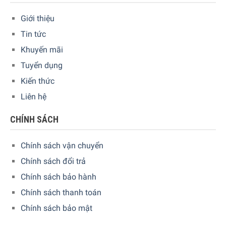
Giới thiệu
Thiết kế Citiz
Tin tức
Với kiểu dáng Citiz có thiết kế trang nhã, tinh tế được lấy
Khuyến mãi
nguồn cảm hứng từ phong cách hiện đại pha lẫn hoài cổ,
Tuyển dụng
giúp bạn cân bằng được niềm cảm hứng mỗi khi thưởng
Kiến thức
thức những tách cà phê ưu thích.
Liên hệ
CHÍNH SÁCH
Chính sách vận chuyển
Chính sách đổi trả
Chính sách bảo hành
Chính sách thanh toán
Chính sách bảo mật