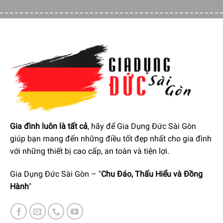
Gia đình luôn là tất cả
, hãy để Gia Dụng Đức Sài Gòn
giúp bạn mang đến những điều tốt đẹp nhất cho gia đình
với những thiết bị cao cấp, an toàn và tiện lợi.
Tự động tắt
Gia Dụng Đức Sài Gòn – "
Chu Đáo, Thấu Hiểu và Đồng
Delonghi Nespresso Essenza Mini EN 85.WAE
với tính năng
Hành
"
tự động tắt nguồn điện sau 3 phút ở lần pha chế cuối cùng
tiết kiệm năng lượng nhất có thể.