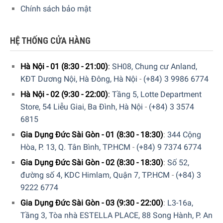
Chính sách bảo mật
HỆ THỐNG CỬA HÀNG
Kiểm soát nhiệt độ tối ưu
Hà Nội - 01 (8:30 - 21:00)
:
SH08, Chung cư Anland,
KĐT Dương Nội, Hà Đông, Hà Nội
-
(+84) 3 9986 6774
Máy pha cafe Delonghi Nespresso
Essenza Mini EN
85.WAE
được trang bị hệ thống Thermoblock pha cà phê
Hà Nội - 02 (9:30 - 22:00)
:
Tầng 5, Lotte Department
của bạn ở nhiệt độ lý tưởng nhất. Máy sẽ tự động đun
Store, 54 Liễu Giai, Ba Đình, Hà Nội
-
(+84) 3 3574
lượng nước nóng cần thiết theo chế độ mà bạn đã lựa
6815
chọn.
Gia Dụng Đức Sài Gòn - 01 (8:30 - 18:30)
:
344 Cộng
Hòa, P. 13, Q. Tân Bình, TP.HCM
-
(+84) 9 7374 6774
Gia Dụng Đức Sài Gòn - 02 (8:30 - 18:30)
:
Số 52,
đường số 4, KDC Himlam, Quận 7, TP.HCM
-
(+84) 3
9222 6774
Gia Dụng Đức Sài Gòn - 03 (9:30 - 22:00)
:
L3-16a,
Tầng 3, Tòa nhà ESTELLA PLACE, 88 Song Hành, P. An