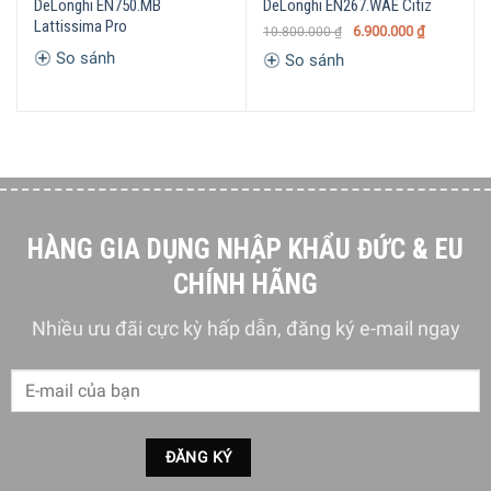
DeLonghi EN750.MB
DeLonghi EN267.WAE Citiz
Lattissima Pro
6.900.000
₫
10.800.000
₫
So sánh
So sánh
HÀNG GIA DỤNG NHẬP KHẨU ĐỨC & EU
CHÍNH HÃNG
Thiết kế Essenza Mini phù hợp với mọi không gian
Nhiều ưu đãi cực kỳ hấp dẫn, đăng ký e-mail ngay
Thiết kế Essenza Mini
là sự lựa chọn về hình dáng và màu
sắc đã được thay đổi để phù hợp với xu hướng đương đại,
phù hợp với bất kỳ trang trí, bầy biện nào. Với thiết kế này
sản phẩm đã giành giải thưởng Red Dot vào năm 2017.