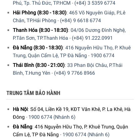
Phú, Tp. Thủ Đức, TP.HCM
-
(+84) 3 5359 6774
Hải Phòng (8:30 - 18:30)
:
465 Võ Nguyên Giáp, P.Lê
Chân, TP.Hải Phòng
-
(+84) 9 6618 6774
Thanh Hóa (8:30 - 18:30)
:
04/06 Dương Đình Nghệ,
P.Tân Sơn, TP.Thanh Hóa
-
(+84) 91.222.0991
Đà Nẵng (8:30 - 18:30)
:
416 Nguyễn Hữu Thọ, P. Khuê
Trung, Quận Cẩm Lệ, TP Đà Nẵng
-
1900 6774
Thái Bình (8:30 - 21:00)
:
33 Phan Bội Châu, P.Thái
Bình, T.Hưng Yên
-
(+84) 9 7766 8966
Hệ thống bơm 19 bar
Máy Pha Cà Phê Viên Nén Delonghi Nespresso Essenza
TRUNG TÂM BẢO HÀNH
Mini EN 85.WAE
được trang bị bơm áp suất lên đến 19 bar,
giúp cung cấp lượng áp suất và lưu lượng nước chính xác
Hà Nội
:
Số 04, Liền Kề 19, KĐT Văn Khê, P. La Khê, Hà
theo loại đồ uống mà bạn đã chọn.
Đông
-
1900 6774 (Nhánh 6)
Đà Nẵng
:
416 Nguyễn Hữu Thọ, P. Khuê Trung, Quận
Cẩm Lệ, TP Đà Nẵng
-
1900 6774 (Nhánh 6)