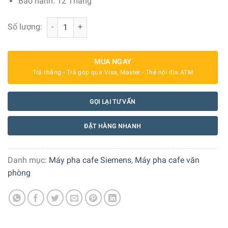
Bảo hành: 12 Tháng
Máy pha cafe tự động Siemens EQ.500 TP501D09 số lượ
Số lượng:
MUA NGAY
Trả thẳng - Trả góp qua Visa, Master - Thẻ nội địa ATM
GỌI LẠI TƯ VẤN
ĐẶT HÀNG NHANH
Danh mục:
Máy pha cafe Siemens
,
Máy pha cafe văn
phòng