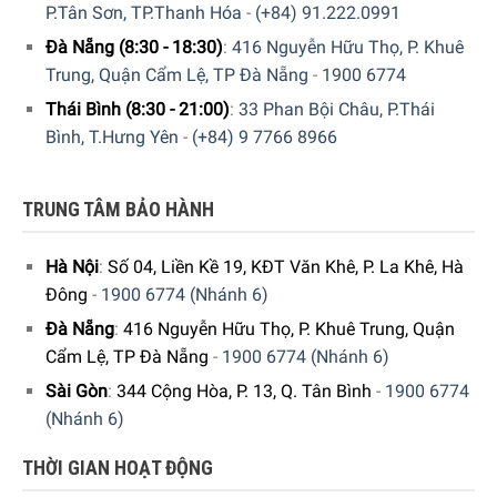
P.Tân Sơn, TP.Thanh Hóa
-
(+84) 91.222.0991
Đà Nẵng (8:30 - 18:30)
:
416 Nguyễn Hữu Thọ, P. Khuê
Trung, Quận Cẩm Lệ, TP Đà Nẵng
-
1900 6774
Thái Bình (8:30 - 21:00)
:
33 Phan Bội Châu, P.Thái
Bình, T.Hưng Yên
-
(+84) 9 7766 8966
TRUNG TÂM BẢO HÀNH
Hà Nội
:
Số 04, Liền Kề 19, KĐT Văn Khê, P. La Khê, Hà
Đông
-
1900 6774 (Nhánh 6)
Đà Nẵng
:
416 Nguyễn Hữu Thọ, P. Khuê Trung, Quận
Cẩm Lệ, TP Đà Nẵng
-
1900 6774 (Nhánh 6)
Sài Gòn
:
344 Cộng Hòa, P. 13, Q. Tân Bình
-
1900 6774
Hạt cà phê xay mịn để có hương vị đầy đủ hơn –
(Nhánh 6)
ceramDrive
Cối xay bằng sứ chất lượng cao giúp xay hạt cà phê đặc
THỜI GIAN HOẠT ĐỘNG
biệt đồng đều. Điều này cho phép các sắc thái hương vị