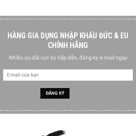
HÀNG GIA DỤNG NHẬP KHẨU ĐỨC & EU
CHÍNH HÃNG
Nhiều ưu đãi cực kỳ hấp dẫn, đăng ký e-mail ngay
Từng loại cà phê được hiển thị rõ ràng – coffeeSelect
Display
Thao tác dễ dàng và tất cả các tùy chọn trong nháy mắt –
nhờ màn hình coffeeSelect có màu và trực quan, bạn có
thể chuẩn bị cà phê mong muốn của mình một cách nhanh