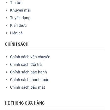
Tin tức
Khuyến mãi
Tuyển dụng
Kiến thức
Để tận hưởng hoàn hảo chỉ với một nút nhấn – Chức năng
oneTouch
Liên hệ
Dù là latte macchiato, cappuccino kem hay espresso, nhờ
CHÍNH SÁCH
chức năng oneTouch, bạn có thể thưởng thức cà phê hoàn
hảo chỉ bằng một nút bấm. Tất cả các đặc sản cà phê và
Chính sách vận chuyển
sữa được pha chế dễ dàng và theo ý muốn của bạn.
Chính sách đổi trả
Chính sách bảo hành
Chính sách thanh toán
Chính sách bảo mật
HỆ THỐNG CỬA HÀNG