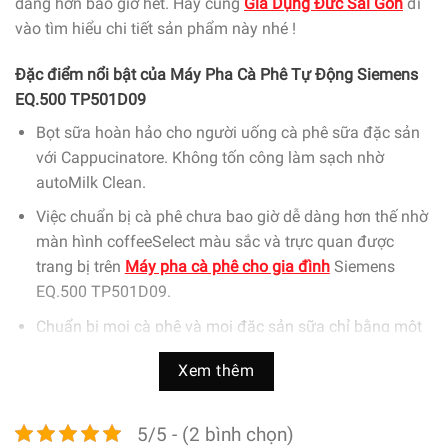
dàng hơn bao giờ hết. Hãy cùng
Gia Dụng Đức Sài Gòn
đi
vào tìm hiểu chi tiết sản phẩm này nhé !
Đặc điểm nổi bật của Máy Pha Cà Phê Tự Động Siemens
EQ.500 TP501D09
Bọt sữa hoàn hảo cho người uống cà phê sữa đặc sản
với Cappucinatore. Không tốn công làm sạch nhờ
autoMilk Clean.
Việc chuẩn bị cà phê chưa bao giờ dễ dàng hơn thế nhờ
màn hình coffeeSelect màu sắc và trực quan được
trang bị trên
Máy pha cà phê cho gia đình
Siemens
EQ.500 TP501D09.
Chuẩn bị mọi cà phê và mọi đặc sản sữa chỉ bằng một
nút chạm với chức năng oneTouch.
Xem thêm
Cửa bảo dưỡng dễ dàng tiếp cận ở mặt trước của thiết
bị đảm bảo dễ dàng bảo trì và vệ sinh nhanh chóng
5/5 - (2 bình chọn)
Pha chế tối ưu và hương vị hoàn hảo nhờ công nghệ