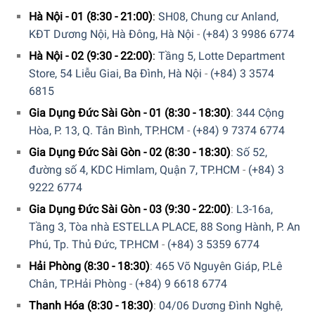
Hà Nội - 01 (8:30 - 21:00)
:
SH08, Chung cư Anland,
KĐT Dương Nội, Hà Đông, Hà Nội
-
(+84) 3 9986 6774
Hà Nội - 02 (9:30 - 22:00)
:
Tầng 5, Lotte Department
Store, 54 Liễu Giai, Ba Đình, Hà Nội
-
(+84) 3 3574
Sự tương tác hoàn hảo cho hương vị thuần khiết – hệ
6815
thống iAroma
Gia Dụng Đức Sài Gòn - 01 (8:30 - 18:30)
:
344 Cộng
Với hệ thống iAroma độc đáo, máy pha cà phê hoàn toàn
Hòa, P. 13, Q. Tân Bình, TP.HCM
-
(+84) 9 7374 6774
tự động của Siemens luôn đảm bảo chất lượng đồ uống
tốt nhất. Sự kết hợp giữa máy xay gốm siêu bền, máy đun
Gia Dụng Đức Sài Gòn - 02 (8:30 - 18:30)
:
Số 52,
nước tức thời thông minh, máy bơm nước và bộ phận ủ
đường số 4, KDC Himlam, Quận 7, TP.HCM
-
(+84) 3
công nghệ cao tạo nên sự hoàn hảo về kỹ thuật từ hạt đậu
9222 6774
đến cốc.
Gia Dụng Đức Sài Gòn - 03 (9:30 - 22:00)
:
L3-16a,
Tầng 3, Tòa nhà ESTELLA PLACE, 88 Song Hành, P. An
Phú, Tp. Thủ Đức, TP.HCM
-
(+84) 3 5359 6774
Hải Phòng (8:30 - 18:30)
:
465 Võ Nguyên Giáp, P.Lê
Chân, TP.Hải Phòng
-
(+84) 9 6618 6774
Thanh Hóa (8:30 - 18:30)
:
04/06 Dương Đình Nghệ,