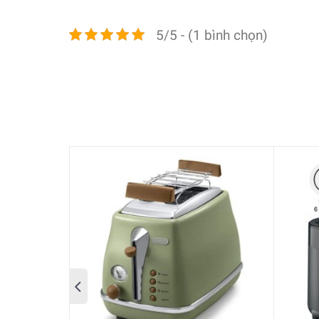
5/5 - (1 bình chọn)
THÔNG TIN CHI TIẾT
Máy nướng bánh mì WMF Lono Cromargan với một t
Máy nướng bánh mì có hai khe: Thích hợp cho 
Máy có 7 cấp độ nướng có thể điều chỉnh tùy 
Với công nghệ bảo vệ quá nhiệt, máy sẽ dừng 
Chức năng nâng giúp loại bỏ các vụn bánh mì 
Ba phím chức năng trên máy: Nút “rã đông” dà