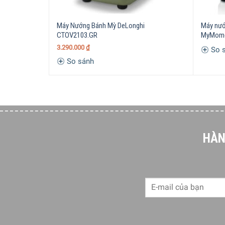
Giá để nướng của máy nướng bánh mì tích hợp 
Máy Nướng Bánh Mỳ DeLonghi
Máy nướ
CTOV2103.GR
MyMom
3.290.000
₫
So 
So sánh
HÀN