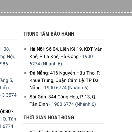
TRUNG TÂM BẢO HÀNH
H08,
Hà Nội
:
Số 04, Liền Kề 19, KĐT Văn
ng Nội,
Khê, P. La Khê, Hà Đông
-
1900
9986
6774 (Nhánh 6)
Đà Nẵng
:
416 Nguyễn Hữu Thọ, P.
ầng 5,
Khuê Trung, Quận Cẩm Lệ, TP Đà
 Liễu
Nẵng
-
1900 6774 (Nhánh 6)
) 3 3574
Sài Gòn
:
344 Cộng Hòa, P. 13, Q.
Tân Bình
-
1900 6774 (Nhánh 6)
(8:30 -
THỜI GIAN HOẠT ĐỘNG
, Q. Tân
. Hoặc đặt hàng trực tiếp trên website. Gia dụng
4 6774