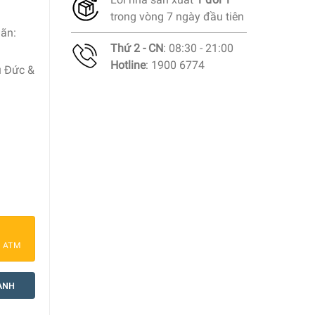
trong vòng 7 ngày đầu tiên
ãn:
Thứ 2 - CN
: 08:30 - 21:00
Hotline
: 1900 6774
u Đức &
r số lượng
a ATM
ANH