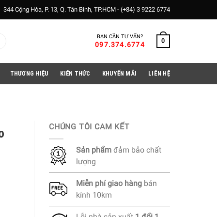
344 Cộng Hòa, P. 13, Q. Tân Bình, TP.HCM -
(+84) 3 9222 6774
BẠN CẦN TƯ VẤN?
0
097.374.6774
THƯƠNG HIỆU
KIẾN THỨC
KHUYẾN MÃI
LIÊN HỆ
CHÚNG TÔI CAM KẾT
o
Sản phẩm
đảm bảo chất
lượng
Miễn phí
giao hàng
bán
kính 10km
Lỗi nhà sản xuất
1 đổi 1