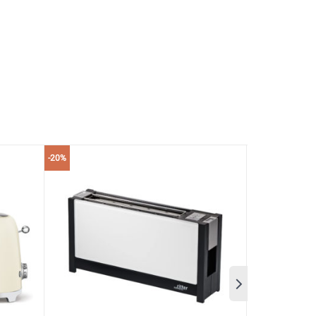
-20%
iệc làm sạch máy.
 nút “dừng” dùng để tắt chương trình của máy.