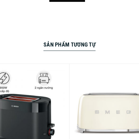
SẢN PHẨM TƯƠNG TỰ
hiết kế nhỏ gọn, phù hợp với bất kỳ không gian nhà bếp nào.
2 lát bánh mì.
theo nhu cầu.
quá trình nướng nếu nhiệt độ quá cao.
nhỏ hơn cùng với ngăn kéo có thể tháo rời nên dễ dàng trong v
nh cho bánh mì đông lạnh; Nút “giòn: giúp bánh mì giòn hơn và