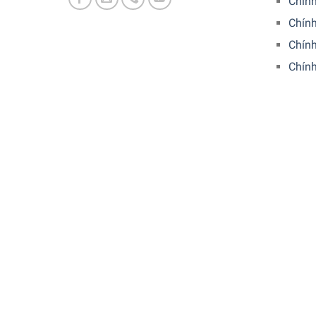
Chính
Đức Sài Gòn sẽ gọi lại để xác nhận đơn hàng với
Chín
CAM KẾT:
Chính
Chín
Giao hàng nhanh chóng toàn quốc
Bảo hành bằng thẻ bảo hành chính hãng từ cô
Xem thêm:
MÁY NƯỚNG BÁNH MÌ WMF STELIO
5/5 - (1 bình chọn)