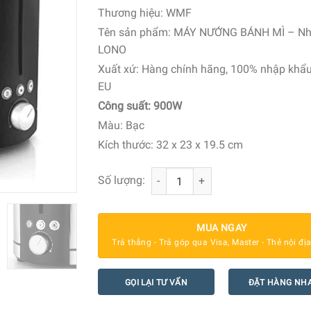
Thương hiệu:
WMF
Tên sản phẩm: MÁY NƯỚNG BÁNH MÌ – Nh
LONO
Xuất xứ:
Hàng chính hãng, 100% nhập khẩ
EU
Công suất:
900W
Màu: Bạc
Kích thước:
32 x 23 x 19.5 cm
Máy Nướng Bánh Mì Wmf Lono Toaste
Số lượng:
MUA NGAY
Trả thẳng - Trả góp qua Visa, Master - Thẻ nội đị
GỌI LẠI TƯ VẤN
ĐẶT HÀNG NH