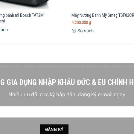
giúp bạn có thể nướng bánh mỳ tròn, hoặc bất cứ thứ thực phẩ
ng bánh mì Bosch TAT2M
Máy Nướng Bánh Mỳ Smeg TSF02C
ent
4.200.000
₫
sánh
So sánh
G GIA DỤNG NHẬP KHẨU ĐỨC & EU CHÍNH 
Nhiều ưu đãi cực kỳ hấp dẫn, đăng ký e-mail ngay