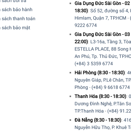
 sách đổi trả
 quý khách.
Gia Dụng Đức Sài Gòn - 02 
h sách bảo hành
18:30)
:
Số 52, đường số 4,
Himlam, Quận 7, TP.HCM
-
 sách thanh toán
9222 6774
h sách bảo mật
Gia Dụng Đức Sài Gòn - 03 
ng ty
22:00)
:
L3-16a, Tầng 3, Tò
ESTELLA PLACE, 88 Song H
An Phú, Tp. Thủ Đức, TP.H
(+84) 3 5359 6774
Hải Phòng (8:30 - 18:30)
:
4
Nguyên Giáp, P.Lê Chân, TP
Phòng
-
(+84) 9 6618 6774
Thanh Hóa (8:30 - 18:30)
:
Dương Đình Nghệ, P.Tân Sơ
TP.Thanh Hóa
-
(+84) 91.2
Đà Nẵng (8:30 - 18:30)
:
41
Nguyễn Hữu Thọ, P. Khuê T