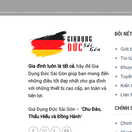
ĐÔI NÉ
Giới 
Tin t
Gia đình luôn là tất cả
, hãy để Gia
Khuy
Dụng Đức Sài Gòn giúp bạn mang đến
Tuyể
những điều tốt đẹp nhất cho gia đình
Kiến 
với những thiết bị cao cấp, an toàn và
Liên 
tiện lợi.
CHÍNH 
Gia Dụng Đức Sài Gòn – "
Chu Đáo,
Để đặt mua
“MÁY NƯỚNG BÁNH MÌ WMF LONO”
Thấu Hiểu và Đồng Hành
"
Chín
Quý vị hãy gọi điện trực tiếp vào
Hotline: 024 730