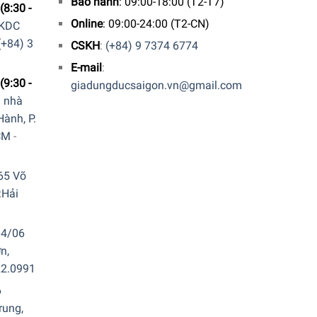
Bảo hành
: 09:00-18:00 (T2-T7)
(8:30 -
Online
: 09:00-24:00 (T2-CN)
 KDC
(+84) 3
CSKH
:
(+84) 9 7374 6774
E-mail
:
(9:30 -
giadungducsaigon.vn@gmail.com
a nhà
ành, P.
CM
-
65 Võ
.Hải
04/06
n,
22.0991
6
rung,