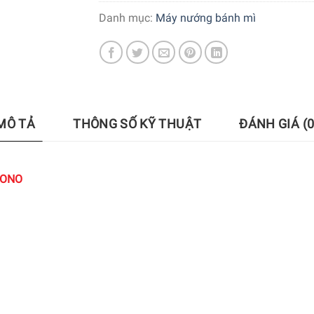
Danh mục:
Máy nướng bánh mì
MÔ TẢ
THÔNG SỐ KỸ THUẬT
ĐÁNH GIÁ (0
LONO