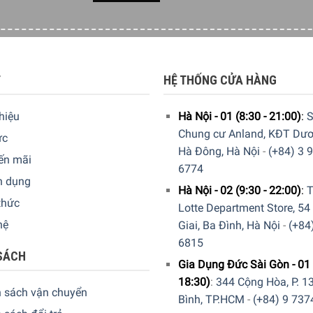
T
HỆ THỐNG CỬA HÀNG
thiệu
Hà Nội - 01 (8:30 - 21:00)
:
S
Chung cư Anland, KĐT Dươ
ức
Hà Đông, Hà Nội
-
(+84) 3 
ến mãi
6774
n dụng
Hà Nội - 02 (9:30 - 22:00)
:
T
thức
Lotte Department Store, 54
hệ
Giai, Ba Đình, Hà Nội
-
(+84
6815
SÁCH
Gia Dụng Đức Sài Gòn - 01 
18:30)
:
344 Cộng Hòa, P. 13
h sách vận chuyển
0 6774
để nhận được những tư vấn chi tiết và đặt mua sản phẩm
Bình, TP.HCM
-
(+84) 9 737