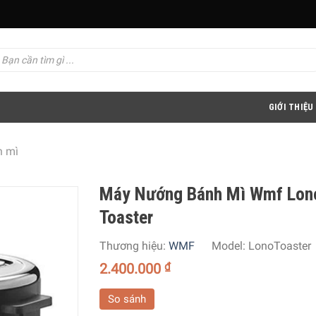
GIỚI THIỆU
h mì
Máy Nướng Bánh Mì Wmf Lon
Toaster
Thương hiệu:
WMF
Model:
LonoToaster
2.400.000
₫
So sánh