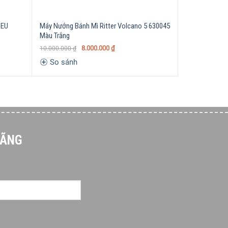
m nướng khác thật tiện lợi và nhanh chóng.
REU
Máy Nướng Bánh Mì Ritter Volcano 5 630045
Máy Nướng Bá
Màu Trắng
Grey
8.000.000
₫
10.000.000
₫
So sánh
So sánh
HÃNG