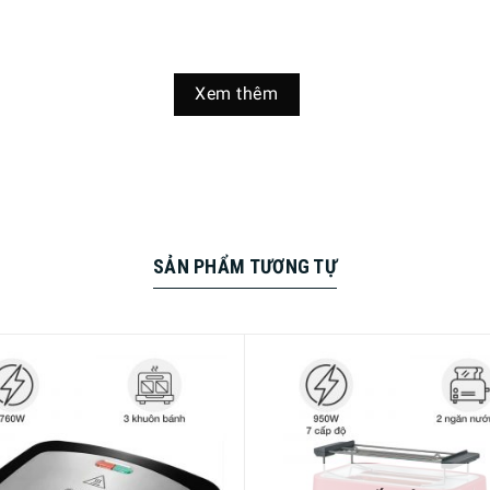
Xem thêm
ớng kẹp, nướng 2 mặt nóng và nướng mở 180°
SẢN PHẨM TƯƠNG TỰ
 toàn bằng mát rửa chén
 cm x Sâu 33 cm – 3,7 kg