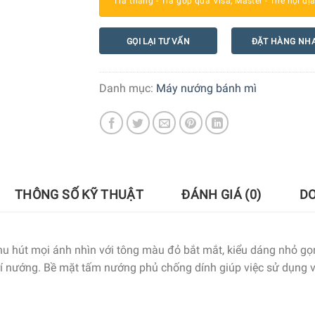
Trả thẳng - Trả góp qua Visa, Master - Thẻ nội đị
GỌI LẠI TƯ VẤN
ĐẶT HÀNG NH
Danh mục:
Máy nướng bánh mì
THÔNG SỐ KỸ THUẬT
ĐÁNH GIÁ (0)
D
hu hút mọi ánh nhìn với tông màu đỏ bắt mắt, kiểu dáng nhỏ gọn,
 trí nướng. Bề mặt tấm nướng phủ chống dính giúp việc sử dụng