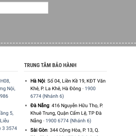
TRUNG TÂM BẢO HÀNH
H08,
Hà Nội
:
Số 04, Liền Kề 19, KĐT Văn
ng Nội,
Khê, P. La Khê, Hà Đông
-
1900
9986
6774 (Nhánh 6)
Đà Nẵng
:
416 Nguyễn Hữu Thọ, P.
ầng 5,
Khuê Trung, Quận Cẩm Lệ, TP Đà
 Liễu
Nẵng
-
1900 6774 (Nhánh 6)
hóng giúp nướng chín và hâm nóng thực phẩm
) 3 3574
Sài Gòn
:
344 Cộng Hòa, P. 13, Q.