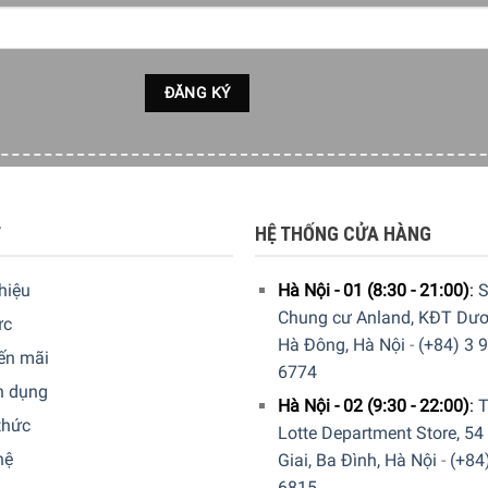
T
HỆ THỐNG CỬA HÀNG
thiệu
Hà Nội - 01 (8:30 - 21:00)
:
S
Chung cư Anland, KĐT Dươ
ức
Hà Đông, Hà Nội
-
(+84) 3 
ến mãi
6774
n dụng
Hà Nội - 02 (9:30 - 22:00)
:
T
thức
Lotte Department Store, 54
 với công suất mạnh mẽ
2000 W
cho khả năng làm nóng nhanh c
hệ
Giai, Ba Đình, Hà Nội
-
(+84
6815