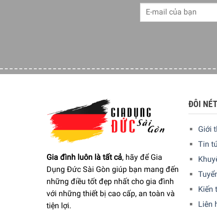
ĐÔI NÉ
Giới 
Tin t
Gia đình luôn là tất cả
, hãy để Gia
Khuy
Dụng Đức Sài Gòn giúp bạn mang đến
Tuyể
Công suất hoạt động
những điều tốt đẹp nhất cho gia đình
Kiến 
với những thiết bị cao cấp, an toàn và
Máy nướng bánh mì
vận hành trơn tru, hiệu quả
Liên 
tiện lợi.
trong thời gian ngắn.