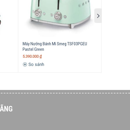
ướng Bosch TCG4104
 thêm sang trọng, cao cấp.
trong bếp và trên bàn ăn.
Máy Nướng Bánh Mì Smeg TSF03PGEU
Máy Nướng Bá
Pastel Green
CTOV2103.BG
 chắc chắn và dài lâu.
5.390.000
₫
3.290.000
₫
So sánh
So sánh
HÃNG