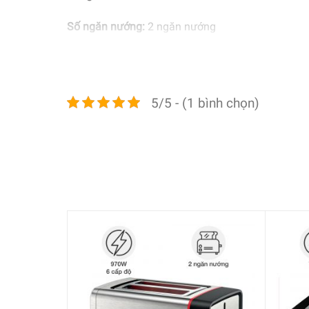
Số ngăn nướng:
2 ngăn nướng
Cấp độ nướng:
5 cấp độ
Điều khiển:
Núm vặn
5/5 - (1 bình chọn)
Tiện ích:
Linh hoạt sử dụng với 3 vị trí nướng gồm nư
Tấm nướng có lớp phủ chống dính, vệ sinh an
Đèn báo hoạt động
Tay cầm cách nhiệt, chống bỏng nóng
Trang bị 2 khay hứng mỡ thừa có thể tháo rời
Kích thước – Khối lượng:
Cao 11,5 cm x Ngang 40