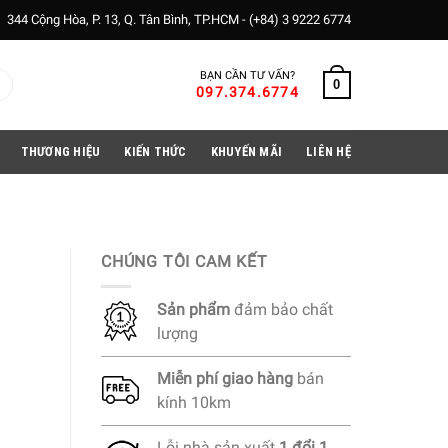
344 Cộng Hòa, P. 13, Q. Tân Bình, TP.HCM -
(+84) 3 9222 6774
BẠN CẦN TƯ VẤN?
0
097.374.6774
THƯƠNG HIỆU
KIẾN THỨC
KHUYẾN MÃI
LIÊN HỆ
CHÚNG TÔI CAM KẾT
Sản phẩm
đảm bảo chất
lượng
Miễn phí
giao hàng
bán
kính 10km
Lỗi nhà sản xuất
1 đổi 1