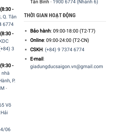
Tân Bình
-
1900 6774 (Nhánh 6)
(8:30 -
THỜI GIAN HOẠT ĐỘNG
, Q. Tân
4 6774
Bảo hành
: 09:00-18:00 (T2-T7)
(8:30 -
Online
: 09:00-24:00 (T2-CN)
 KDC
(+84) 3
CSKH
:
(+84) 9 7374 6774
E-mail
:
(9:30 -
giadungducsaigon.vn@gmail.com
a nhà
ành, P.
CM
-
65 Võ
.Hải
04/06