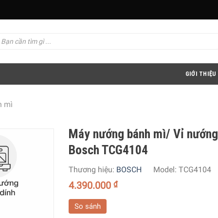
GIỚI THIỆU
h mì
Máy nướng bánh mì/ Vỉ nướng
Bosch TCG4104
Thương hiệu:
BOSCH
Model:
TCG4104
4.390.000
₫
So sánh