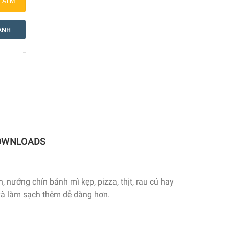
a ATM
ANH
OWNLOADS
 nướng chín bánh mì kẹp, pizza, thịt, rau củ hay
 và làm sạch thêm dễ dàng hơn.