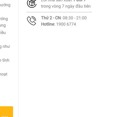
 nướng
trong vòng 7 ngày đầu tiên
Thứ 2 - CN
: 08:30 - 21:00
ướng
Hotline
: 1900 6774
ụng
hiều
ng như
 tĩnh
hoạt
 TCG4104 số lượng