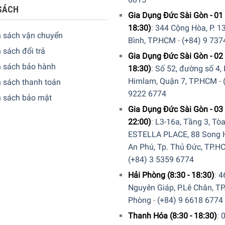
SÁCH
Gia Dụng Đức Sài Gòn - 01 
18:30)
:
344 Cộng Hòa, P. 13
h sách vận chuyển
Bình, TP.HCM
-
(+84) 9 737
 sách đổi trả
Gia Dụng Đức Sài Gòn - 02 
h sách bảo hành
18:30)
:
Số 52, đường số 4,
Himlam, Quận 7, TP.HCM
-
 sách thanh toán
9222 6774
h sách bảo mật
Gia Dụng Đức Sài Gòn - 03 
22:00)
:
L3-16a, Tầng 3, Tò
ESTELLA PLACE, 88 Song H
An Phú, Tp. Thủ Đức, TP.H
(+84) 3 5359 6774
Hải Phòng (8:30 - 18:30)
:
4
Nguyên Giáp, P.Lê Chân, TP
Phòng
-
(+84) 9 6618 6774
Thanh Hóa (8:30 - 18:30)
: