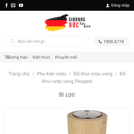
Skip
Đăng nhập
to
content
Tìm
1900.6774
kiếm
sản
phẩm
Thương hiệu
Kiến thức
Khuyến mãi
Trang chủ
/
Phụ kiện rượu
/
Đồ khui rượu vang
/
Đồ
khui rượu vang Peugeot
LỌC