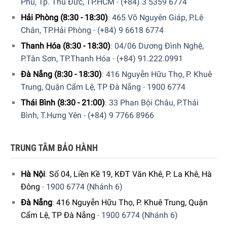
Phú, Tp. Thủ Đức, TP.HCM
-
(+84) 3 5359 6774
Hải Phòng (8:30 - 18:30)
:
465 Võ Nguyên Giáp, P.Lê
Chân, TP.Hải Phòng
-
(+84) 9 6618 6774
Thanh Hóa (8:30 - 18:30)
:
04/06 Dương Đình Nghệ,
P.Tân Sơn, TP.Thanh Hóa
-
(+84) 91.222.0991
Đà Nẵng (8:30 - 18:30)
:
416 Nguyễn Hữu Thọ, P. Khuê
Trung, Quận Cẩm Lệ, TP Đà Nẵng
-
1900 6774
Thái Bình (8:30 - 21:00)
:
33 Phan Bội Châu, P.Thái
Bình, T.Hưng Yên
-
(+84) 9 7766 8966
TRUNG TÂM BẢO HÀNH
Hà Nội
:
Số 04, Liền Kề 19, KĐT Văn Khê, P. La Khê, Hà
Đông
-
1900 6774 (Nhánh 6)
Đà Nẵng
:
416 Nguyễn Hữu Thọ, P. Khuê Trung, Quận
Cẩm Lệ, TP Đà Nẵng
-
1900 6774 (Nhánh 6)