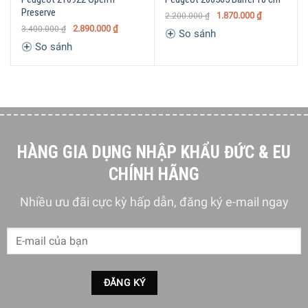
Preserve
1.870.000
₫
2.200.000
₫
2.890.000
₫
3.400.000
₫
So sánh
So sánh
HÀNG GIA DỤNG NHẬP KHẨU ĐỨC & EU
CHÍNH HÃNG
Nhiều ưu đãi cực kỳ hấp dẫn, đăng ký e-mail ngay