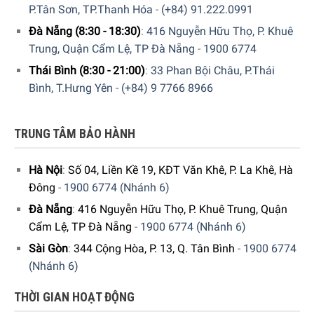
P.Tân Sơn, TP.Thanh Hóa
-
(+84) 91.222.0991
Đà Nẵng (8:30 - 18:30)
:
416 Nguyễn Hữu Thọ, P. Khuê
Trung, Quận Cẩm Lệ, TP Đà Nẵng
-
1900 6774
Thái Bình (8:30 - 21:00)
:
33 Phan Bội Châu, P.Thái
Bình, T.Hưng Yên
-
(+84) 9 7766 8966
TRUNG TÂM BẢO HÀNH
Hà Nội
:
Số 04, Liền Kề 19, KĐT Văn Khê, P. La Khê, Hà
Đông
-
1900 6774 (Nhánh 6)
Đà Nẵng
:
416 Nguyễn Hữu Thọ, P. Khuê Trung, Quận
Cẩm Lệ, TP Đà Nẵng
-
1900 6774 (Nhánh 6)
Sài Gòn
:
344 Cộng Hòa, P. 13, Q. Tân Bình
-
1900 6774
(Nhánh 6)
THỜI GIAN HOẠT ĐỘNG