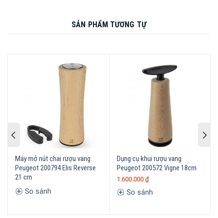
SẢN PHẨM TƯƠNG TỰ
-
Máy mở nút chai rượu vang
Dụng cụ khui rượu vang
Peugeot 200794 Elis Reverse
Peugeot 200572 Vigne 18cm
21 cm
1.600.000
₫
So sánh
So sánh