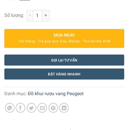
Dụng cụ khui rượu vang Peugeot Salma 19 cm số lượng
Số lượng:
MUA NGAY
Trả thẳng - Trả góp qua Visa, Master - Thẻ nội địa ATM
GỌI LẠI TƯ VẤN
ĐẶT HÀNG NHANH
Danh mục:
Đồ khui rượu vang Peugeot