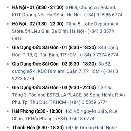
Hà Nội - 01 (8:30 - 21:00)
:
SH08, Chung cư Anland,
KĐT Dương Nội, Hà Đông, Hà Nội
-
(+84) 3 9986 6774
Hà Nội - 02 (9:30 - 22:00)
:
Tầng 5, Lotte Department
Store, 54 Liễu Giai, Ba Đình, Hà Nội
-
(+84) 3 3574
6815
Gia Dụng Đức Sài Gòn - 01 (8:30 - 18:30)
:
344 Cộng
Hòa, P. 13, Q. Tân Bình, TP.HCM
-
(+84) 9 7374 6774
Gia Dụng Đức Sài Gòn - 02 (8:30 - 18:30)
:
Số 52,
đường số 4, KDC Himlam, Quận 7, TP.HCM
-
(+84) 3
9222 6774
Gia Dụng Đức Sài Gòn - 03 (9:30 - 22:00)
:
L3-16a,
Tầng 3, Tòa nhà ESTELLA PLACE, 88 Song Hành, P. An
Phú, Tp. Thủ Đức, TP.HCM
-
(+84) 3 5359 6774
Hải Phòng (8:30 - 18:30)
:
465 Võ Nguyên Giáp, P.Lê
Chân, TP.Hải Phòng
-
(+84) 9 6618 6774
Thanh Hóa (8:30 - 18:30)
:
04/06 Dương Đình Nghệ,