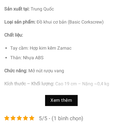
Sản xuất tại:
Trung Quốc
Loại sản phẩm:
Đồ khui cơ bản (Basic Corkscrew)
Chất liệu:
Tay cầm: Hợp kim kẽm Zamac
Thân: Nhựa ABS
Chức năng:
Mở nút rượu vang
Kích thước – Khối lượng:
Cao 19 cm – Nặng ~0,4 kg
5/5 - (1 bình chọn)
Xem thêm
5/5 - (1 bình chọn)