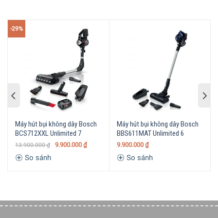
Bosch
hiệu
Model
BHN20L
-29%
Sản
Trung Quốc
xuất tại
Máy hút bụi không
Loại
dây
sản
Máy hút bụi cầm tay
phẩm
Máy hút bụi cho xe
hơi
Công
Máy hút bụi không dây Bosch
Máy hút bụi không dây Bosch
suất
Hãng không công bố
BCS712XXL Unlimited 7
BBS611MAT Unlimited 6
hoạt
động
9.900.000
₫
9.900.000
₫
13.900.000
₫
So sánh
So sánh
Công
suất
Hãng không công bố
hút
Độ ồn
Hãng không công bố
Bộ lọc
Hãng không công bố