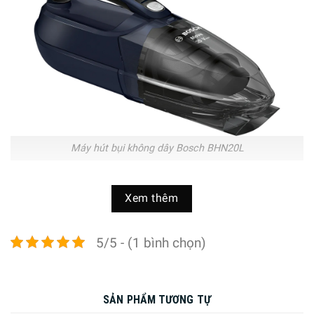
Máy hút bụi không dây Bosch BHN20L
Nội Dung Chính
Xem thêm
5/5 - (1 bình chọn)
Thông số kỹ thuật và tổng quan máy hút bụi
không dây Bosch BHN20L
Thông số kỹ thuật
SẢN PHẨM TƯƠNG TỰ
Thương