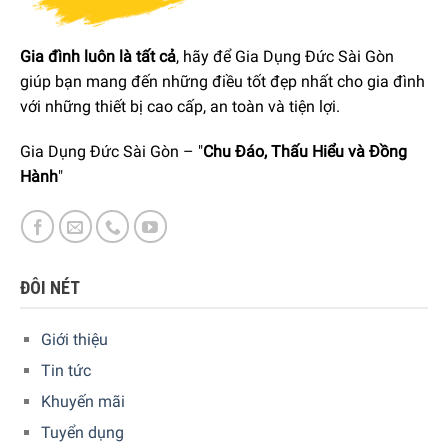
Gia đình luôn là tất cả
, hãy để Gia Dụng Đức Sài Gòn
Tổng quan thiết kế
giúp bạn mang đến những điều tốt đẹp nhất cho gia đình
Máy hút bụi không dây Bosch BHN20L màu xanh dương
với những thiết bị cao cấp, an toàn và tiện lợi.
có kích thước khá nhỏ gọn, dễ dàng di chuyển quanh nhà
trong quá trình dọn dẹp và hút sạch bụi bẩn ở mọi ngóc
Gia Dụng Đức Sài Gòn – "
Chu Đáo, Thấu Hiểu và Đồng
ngách.
Hành
"
ĐÔI NÉT
Giới thiệu
Tin tức
Khuyến mãi
Tuyển dụng