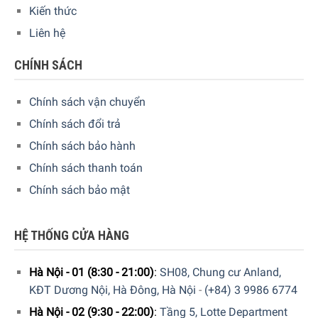
Máy hút bụi không dây Bosch BHN20L – Tổng quan thiết kế
Kiến thức
Liên hệ
Các đặc điểm nổi bật của máy hút bụi không dây
Bosch BHN20L
CHÍNH SÁCH
Công nghệ – Công suất – Độ ồn hoạt động
Chính sách vận chuyển
Động cơ PowerBrush
và
hệ thống hút khí lốc xoáy
là 2
Chính sách đổi trả
điểm tạo nên sự khác biệt vượt trội về hiệu suất hút sạch
Chính sách bảo hành
bụi bẩn của máy hút bụi không dây Bosch BHN20L, đảm
bảo kết quả làm sạch có thể nhìn thấy một cách rõ ràng.
Chính sách thanh toán
Chính sách bảo mật
Bên cạnh đó, người dùng có thể lựa chọn
2 mức công suất
hút
cho phù hợp với nhu cầu sử dụng của mình.
HỆ THỐNG CỬA HÀNG
Hà Nội - 01 (8:30 - 21:00)
:
SH08, Chung cư Anland,
KĐT Dương Nội, Hà Đông, Hà Nội
-
(+84) 3 9986 6774
Hà Nội - 02 (9:30 - 22:00)
:
Tầng 5, Lotte Department