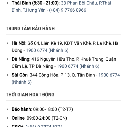
thọ cho
máy hút bụi Bosch
.
Thái Bình (8:30 - 21:00)
:
33 Phan Bội Châu, P.Thái
Bình, T.Hưng Yên
-
(+84) 9 7766 8966
TRUNG TÂM BẢO HÀNH
Hà Nội
:
Số 04, Liền Kề 19, KĐT Văn Khê, P. La Khê, Hà
Đông
-
1900 6774 (Nhánh 6)
Đà Nẵng
:
416 Nguyễn Hữu Thọ, P. Khuê Trung, Quận
Cẩm Lệ, TP Đà Nẵng
-
1900 6774 (Nhánh 6)
Sài Gòn
:
344 Cộng Hòa, P. 13, Q. Tân Bình
-
1900 6774
(Nhánh 6)
Pin Lithium-Ion ở Máy hút bụi không dây Bosch BHN20L
THỜI GIAN HOẠT ĐỘNG
Bộ lọc – Khoang chứa bụi – Đầu hút
Bộ lọc
của máy hút bụi không dây Bosch BHN20L có khả
Bảo hành
: 09:00-18:00 (T2-T7)
năng
giữ lại các hạt bụi nhỏ, các hạt phấn hoa
lơ lửng
Online
: 09:00-24:00 (T2-CN)
trong không khí có thể gây dị ứng,… đem lại bầu không khí
CSKH
:
(+84) 9 7374 6774