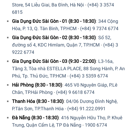
Store, 54 Liễu Giai, Ba Đình, Hà Nội
-
(+84) 3 3574
6815
Gia Dụng Đức Sài Gòn - 01 (8:30 - 18:30)
:
344 Cộng
Hòa, P. 13, Q. Tân Bình, TP.HCM
-
(+84) 9 7374 6774
Gia Dụng Đức Sài Gòn - 02 (8:30 - 18:30)
:
Số 52,
Máy hút bụi không dây Bosch BHN20L hoạt động với hiệu suất
đường số 4, KDC Himlam, Quận 7, TP.HCM
-
(+84) 3
mạnh mẽ
9222 6774
Gia Dụng Đức Sài Gòn - 03 (9:30 - 22:00)
:
L3-16a,
Thời gian sạc và sử dụng
Tầng 3, Tòa nhà ESTELLA PLACE, 88 Song Hành, P. An
Máy hút bụi không dây Bosch BHN20L sử dụng
pin
Phú, Tp. Thủ Đức, TP.HCM
-
(+84) 3 5359 6774
Lithium-Ion 18 V
với dung lượng lên tới
2150 mAh
, cho
Hải Phòng (8:30 - 18:30)
:
465 Võ Nguyên Giáp, P.Lê
phép thiết bị hút bụi hiệu quả trong thời gian
tối đa 45 phút
,
Chân, TP.Hải Phòng
-
(+84) 9 6618 6774
làm sạch mọi ngóc ngách trong nhà.
Thanh Hóa (8:30 - 18:30)
:
04/06 Dương Đình Nghệ,
P.Tân Sơn, TP.Thanh Hóa
-
(+84) 91.222.0991
Đăc biệt, pin Lithium-Ion là loại pin tương đối thân thiện với
Đà Nẵng (8:30 - 18:30)
:
416 Nguyễn Hữu Thọ, P. Khuê
môi trường, đảm bảo
thời gian sạc ngắn (chỉ khoảng 4-5
Trung, Quận Cẩm Lệ, TP Đà Nẵng
-
1900 6774
tiếng)
và hiệu suất hoạt động cao, cũng như kéo dài tuổi