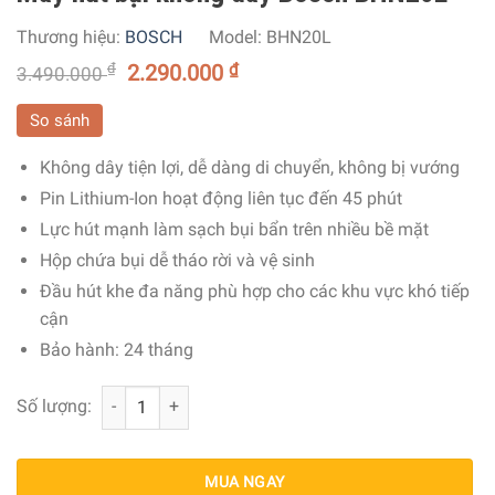
Thương hiệu:
BOSCH
Model:
BHN20L
₫
2.290.000
₫
3.490.000
So sánh
Không dây tiện lợi, dễ dàng di chuyển, không bị vướng
Pin Lithium-Ion hoạt động liên tục đến 45 phút
Lực hút mạnh làm sạch bụi bẩn trên nhiều bề mặt
Hộp chứa bụi dễ tháo rời và vệ sinh
Đầu hút khe đa năng phù hợp cho các khu vực khó tiếp
cận
Bảo hành: 24 tháng
Máy hút bụi không dây Bosch BHN20L số lượng
Số lượng:
MUA NGAY