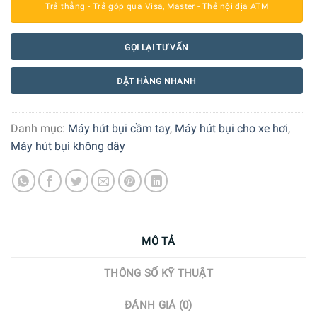
Trả thẳng - Trả góp qua Visa, Master - Thẻ nội địa ATM
GỌI LẠI TƯ VẤN
ĐẶT HÀNG NHANH
Danh mục:
Máy hút bụi cầm tay
,
Máy hút bụi cho xe hơi
,
Máy hút bụi không dây
MÔ TẢ
THÔNG SỐ KỸ THUẬT
ĐÁNH GIÁ (0)