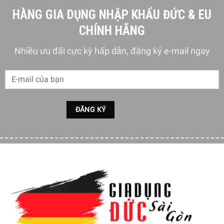
Các loại
HÀNG GIA DỤNG NHẬP KHẨU ĐỨC & EU
Đầu hút khe
đầu hút
CHÍNH HÃNG
– Bộ lọc có thể giặt
được
Nhiều ưu đãi cực kỳ hấp dẫn, đăng ký e-mail ngay
– Hộp đựng bụi dễ
Tiện ích
dàng tháo rời và vệ
sinh
– Đèn chỉ báo pin
Chi tiết sản phẩm máy hút bụi không dây Bosch BHN20L