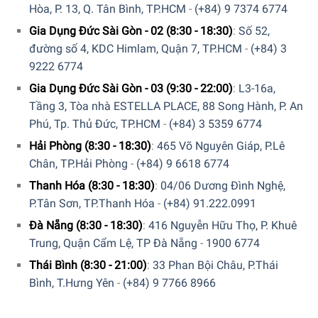
Hòa, P. 13, Q. Tân Bình, TP.HCM
-
(+84) 9 7374 6774
Gia Dụng Đức Sài Gòn - 02 (8:30 - 18:30)
:
Số 52,
đường số 4, KDC Himlam, Quận 7, TP.HCM
-
(+84) 3
9222 6774
Gia Dụng Đức Sài Gòn - 03 (9:30 - 22:00)
:
L3-16a,
Tầng 3, Tòa nhà ESTELLA PLACE, 88 Song Hành, P. An
Phú, Tp. Thủ Đức, TP.HCM
-
(+84) 3 5359 6774
Hải Phòng (8:30 - 18:30)
:
465 Võ Nguyên Giáp, P.Lê
Chân, TP.Hải Phòng
-
(+84) 9 6618 6774
Thanh Hóa (8:30 - 18:30)
:
04/06 Dương Đình Nghệ,
P.Tân Sơn, TP.Thanh Hóa
-
(+84) 91.222.0991
Đà Nẵng (8:30 - 18:30)
:
416 Nguyễn Hữu Thọ, P. Khuê
Trung, Quận Cẩm Lệ, TP Đà Nẵng
-
1900 6774
Thái Bình (8:30 - 21:00)
:
33 Phan Bội Châu, P.Thái
Bình, T.Hưng Yên
-
(+84) 9 7766 8966