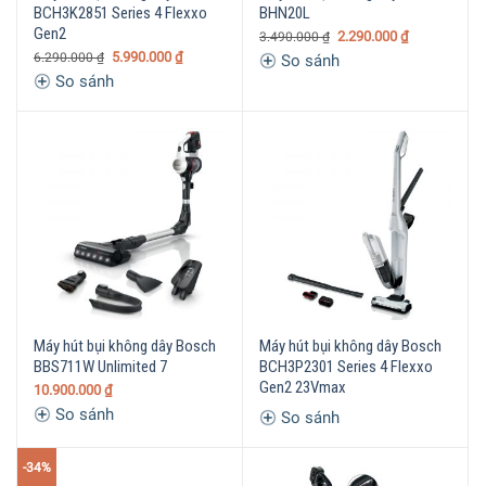
BCH3K2851 Series 4 Flexxo
BHN20L
Gen2
2.290.000
₫
3.490.000
₫
5.990.000
₫
6.290.000
₫
So sánh
So sánh
Máy hút bụi không dây Bosch
Máy hút bụi không dây Bosch
BBS711W Unlimited 7
BCH3P2301 Series 4 Flexxo
Gen2 23Vmax
10.900.000
₫
So sánh
So sánh
-34%