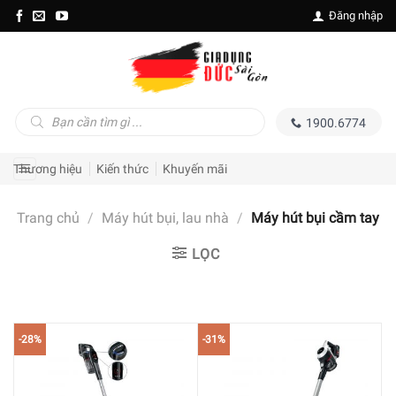
Skip
Đăng nhập
to
content
Tìm
1900.6774
kiếm
sản
phẩm
Thương hiệu
Kiến thức
Khuyến mãi
Trang chủ
/
Máy hút bụi, lau nhà
/
Máy hút bụi cầm tay
LỌC
-28%
-31%