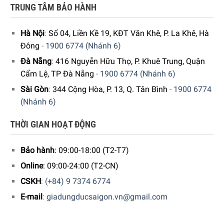
TRUNG TÂM BẢO HÀNH
Hà Nội
:
Số 04, Liền Kề 19, KĐT Văn Khê, P. La Khê, Hà
Đông
-
1900 6774 (Nhánh 6)
Đà Nẵng
:
416 Nguyễn Hữu Thọ, P. Khuê Trung, Quận
Cẩm Lệ, TP Đà Nẵng
-
1900 6774 (Nhánh 6)
Sài Gòn
:
344 Cộng Hòa, P. 13, Q. Tân Bình
-
1900 6774
(Nhánh 6)
THỜI GIAN HOẠT ĐỘNG
Bảo hành
: 09:00-18:00 (T2-T7)
Online
: 09:00-24:00 (T2-CN)
CSKH
:
(+84) 9 7374 6774
E-mail
:
giadungducsaigon.vn@gmail.com