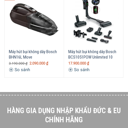
Máy hút bụi không dây Bosch
Máy hút bụi không dây Bosch
BHN16L Move
BCS1051POW Unlimited 10
2.090.000
₫
17.900.000
₫
3.190.000
₫
So sánh
So sánh
HÀNG GIA DỤNG NHẬP KHẨU ĐỨC & EU
CHÍNH HÃNG