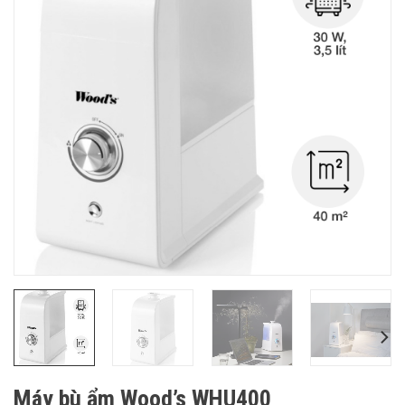
Máy bù ẩm Wood’s WHU400