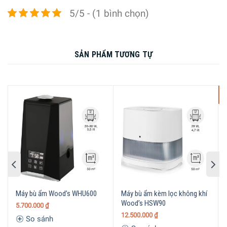
5/5 - (1 bình chọn)
Công nghệ bù
Công nghệ Ultrasonic
ẩm
– Hoạt động êm ái và
tiết kiệm năng lượng
SẢN PHẨM TƯƠNG TỰ
– Tích hợp đèn ngủ dịu
nhẹ
Tiện ích
– Bình nước dễ tháo
lắp và vệ sinh
-
– Bộ điều chỉnh độ ẩm
vô cấp
Cao 14 cm x Rộng 27,5
Kích thước –
cm x Sâu 33,4 cm –
Khối lượng
Nặng 2,2 Kg
Máy bù ẩm Wood’s WHU600
Máy bù ẩm kèm lọc không khí
Wood’s HSW90
5.700.000
₫
12.500.000
₫
So sánh