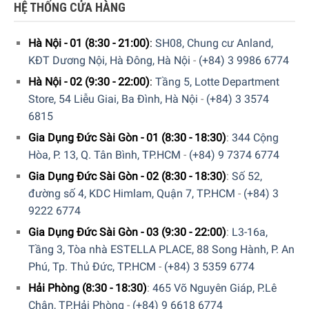
Linh hoạt điều chỉnh mức độ phun sương ẩm
HỆ THỐNG CỬA HÀNG
Người dùng có thể dễ dàng điều chỉnh mức độ phun sương
ẩm theo ý muốn bằng cách sử dụng núm vặn của thiết bị.
Hà Nội - 01 (8:30 - 21:00)
:
SH08, Chung cư Anland,
Tính linh hoạt này cho phép người dùng tùy chỉnh độ ẩm
KĐT Dương Nội, Hà Đông, Hà Nội
-
(+84) 3 9986 6774
trong không gian sống theo nhu cầu cá nhân.
Hà Nội - 02 (9:30 - 22:00)
:
Tầng 5, Lotte Department
Store, 54 Liễu Giai, Ba Đình, Hà Nội
-
(+84) 3 3574
6815
Gia Dụng Đức Sài Gòn - 01 (8:30 - 18:30)
:
344 Cộng
Hòa, P. 13, Q. Tân Bình, TP.HCM
-
(+84) 9 7374 6774
Gia Dụng Đức Sài Gòn - 02 (8:30 - 18:30)
:
Số 52,
đường số 4, KDC Himlam, Quận 7, TP.HCM
-
(+84) 3
9222 6774
Gia Dụng Đức Sài Gòn - 03 (9:30 - 22:00)
:
L3-16a,
Tầng 3, Tòa nhà ESTELLA PLACE, 88 Song Hành, P. An
Phú, Tp. Thủ Đức, TP.HCM
-
(+84) 3 5359 6774
Hải Phòng (8:30 - 18:30)
:
465 Võ Nguyên Giáp, P.Lê
Chân, TP.Hải Phòng
-
(+84) 9 6618 6774