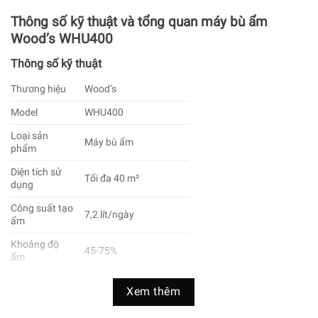
Thông số kỹ thuật và tổng quan máy bù ẩm
Wood’s WHU400
Thông số kỹ thuật
Thương hiệu
Wood’s
Model
WHU400
Loại sản
Máy bù ẩm
phẩm
Diện tích sử
Tối đa 40 m²
dụng
Công suất tạo
7,2 lít/ngày
ẩm
Khoảng độ
45-75%
ẩm
Dung tích bình
3,5 lít
Xem thêm
nước
Độ ồn
35 dB