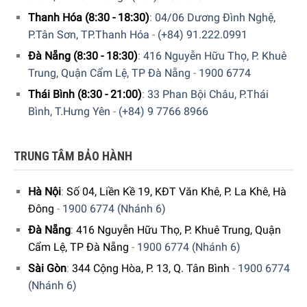
Thanh Hóa (8:30 - 18:30)
:
04/06 Dương Đình Nghệ,
P.Tân Sơn, TP.Thanh Hóa
-
(+84) 91.222.0991
Đà Nẵng (8:30 - 18:30)
:
416 Nguyễn Hữu Thọ, P. Khuê
Trung, Quận Cẩm Lệ, TP Đà Nẵng
-
1900 6774
Thái Bình (8:30 - 21:00)
:
33 Phan Bội Châu, P.Thái
Tiết kiệm năng lượng
Bình, T.Hưng Yên
-
(+84) 9 7766 8966
Thiết bị với công suất chỉ 30W, tiết kiệm năng lượng một
cách hiệu quả, giúp gười dùng có thể sử dụng thiết bị mà
TRUNG TÂM BẢO HÀNH
không cần phải lo lắng về việc tiêu tốn năng lượng.
Hoạt động yên tĩnh chỉ 35 dB
Hà Nội
:
Số 04, Liền Kề 19, KĐT Văn Khê, P. La Khê, Hà
Đông
-
1900 6774 (Nhánh 6)
Máy bù ẩm Wood’s WHU400 với độ ồn chỉ 35 dB, đảm bảo
Đà Nẵng
:
416 Nguyễn Hữu Thọ, P. Khuê Trung, Quận
môi trường sống và làm việc của quý khách luôn yên tĩnh,
Cẩm Lệ, TP Đà Nẵng
-
1900 6774 (Nhánh 6)
không bị ảnh hưởng bởi tiếng ồn trong quá trình thiết bị
hoạt động. Điều này giúp cho thiết bị phù hợp cho các
Sài Gòn
:
344 Cộng Hòa, P. 13, Q. Tân Bình
-
1900 6774
không gian như phòng ngủ, phòng làm việc, phòng em bé
(Nhánh 6)
hoặc bất kỳ nơi nào quý khách cần sự yên tĩnh và thư giãn.