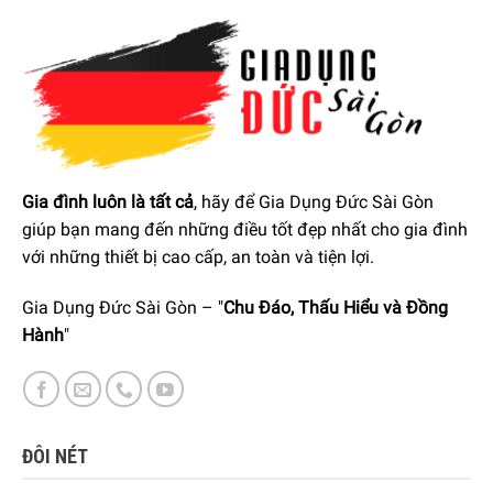
Gia đình luôn là tất cả
, hãy để Gia Dụng Đức Sài Gòn
giúp bạn mang đến những điều tốt đẹp nhất cho gia đình
với những thiết bị cao cấp, an toàn và tiện lợi.
Gia Dụng Đức Sài Gòn – "
Chu Đáo, Thấu Hiểu và Đồng
Hành
"
Chức năng đèn ban đêm tiện lợi
Bên cạnh màu xanh dịu từ bình chứa nước, đèn LED của
núm điều chỉnh sẽ được bật dễ dàng bằng nút bấm, tạo
ĐÔI NÉT
hiệu ứng ánh sáng màu xanh đẹp mắt, thuận tiện cho việc