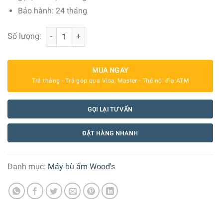
Bảo hành: 24 tháng
Máy bù ẩm Wood’s WHU400 số lượng
Số lượng:
MUA NGAY
Trả thẳng - Trả góp qua Visa, Master - Thẻ nội địa ATM
GỌI LẠI TƯ VẤN
ĐẶT HÀNG NHANH
Danh mục:
Máy bù ẩm Wood's