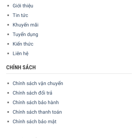
điều chỉnh thiết bị vào buổi đêm và thay thế những chiếc
Giới thiệu
đèn ngủ thông thường. Khi sử dụng Máy bù ẩm Wood’s
Tin tức
WHU400, quý khách có thể yên tâm ngủ trong phòng điều
hòa mà không gặp hiện tượng khô da, mũi sau khi thức
Khuyến mãi
dậy.
Tuyển dụng
Kiến thức
Liên hệ
CHÍNH SÁCH
Chính sách vận chuyển
Chính sách đổi trả
Chính sách bảo hành
Chính sách thanh toán
Chính sách bảo mật