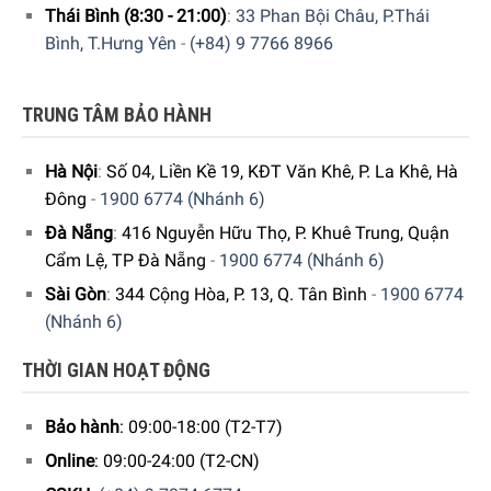
Thái Bình (8:30 - 21:00)
:
33 Phan Bội Châu, P.Thái
Bình, T.Hưng Yên
-
(+84) 9 7766 8966
Khay nướng chữ nhật gốm Peugeot Appolia sở hữu nhiều kích
TRUNG TÂM BẢO HÀNH
thước
Hà Nội
:
Số 04, Liền Kề 19, KĐT Văn Khê, P. La Khê, Hà
Bên cạnh kích thước, sản phẩm còn sở hữu số lượng màu
Đông
-
1900 6774 (Nhánh 6)
sắc đáng chú ý
(11 màu)
, trải dài từ các gam màu nóng
Đà Nẵng
:
416 Nguyễn Hữu Thọ, P. Khuê Trung, Quận
như
Đỏ Red, Cam đất Terracotta, Vàng Saffron
, tới các
Cẩm Lệ, TP Đà Nẵng
-
1900 6774 (Nhánh 6)
gam màu lạnh như
Xanh dương Deep Blue, Xanh lá Forest
Sài Gòn
:
344 Cộng Hòa, P. 13, Q. Tân Bình
-
1900 6774
Green, Tím Eggplant, Xanh nhạt Light Blue
, và cả các gam
(Nhánh 6)
màu trung tính như
Đen Slate, Trắng Ecru, Đen Satin và
Xám nhạt Light Grey
.
THỜI GIAN HOẠT ĐỘNG
Bảo hành
: 09:00-18:00 (T2-T7)
Online
: 09:00-24:00 (T2-CN)