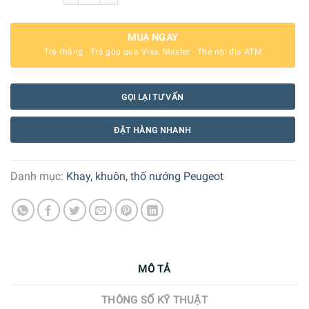
MUA NGAY
Trả thẳng - Trả góp qua Visa, Master - Thẻ nội địa ATM
GỌI LẠI TƯ VẤN
ĐẶT HÀNG NHANH
Danh mục:
Khay, khuôn, thố nướng Peugeot
MÔ TẢ
THÔNG SỐ KỸ THUẬT