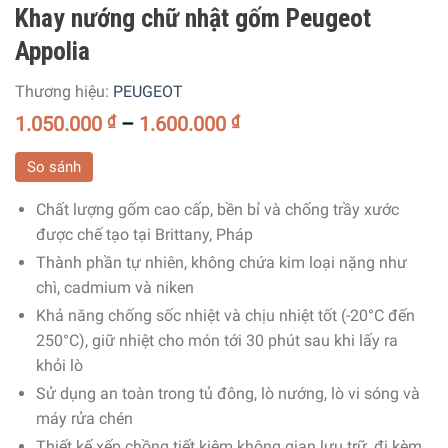
Khay nướng chữ nhật gốm Peugeot
Appolia
Thương hiệu:
PEUGEOT
1.050.000
₫
–
1.600.000
₫
So sánh
Chất lượng gốm cao cấp, bền bỉ và chống trầy xước
được chế tạo tại Brittany, Pháp
Thành phần tự nhiên, không chứa kim loại nặng như
chì, cadmium và niken
Khả năng chống sốc nhiệt và chịu nhiệt tốt (
-20°C đến
250°C)
, giữ nhiệt cho món tới 30 phút sau khi lấy ra
khỏi lò
Sử dụng an toàn trong tủ đông, lò nướng, lò vi sóng và
máy rửa chén
Thiết kế xếp chồng tiết kiệm không gian lưu trữ, đi kèm