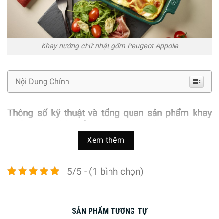
Khay nướng chữ nhật gốm Peugeot Appolia
Nội Dung Chính
Thông số kỹ thuật và tổng quan sản phẩm khay
nướng chữ nhật gốm Peugeot Appolia
Xem thêm
Thông số kỹ thuật
Thương hiệu:
Peugeot
5/5 - (1 bình chọn)
Mã sản phẩm:
Size 22 cm:
62101 (Xanh lá Forest Green), 61159 (Đen
SẢN PHẨM TƯƠNG TỰ
Slate), 61142 (Đỏ Red), 61135 (Trắng Ecru), 61807 (Đen