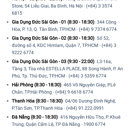
Chi tiết màu sắc và kích thước Khay nướng chữ nhật gốm
Store, 54 Liễu Giai, Ba Đình, Hà Nội
-
(+84) 3 3574
Peugeot Appolia
6815
Gia Dụng Đức Sài Gòn - 01 (8:30 - 18:30)
:
344 Cộng
Tổng quan thiết kế
Hòa, P. 13, Q. Tân Bình, TP.HCM
-
(+84) 9 7374 6774
Khay nướng chữ nhật gốm Peugeot Appolia sở hữu
5 kích
Gia Dụng Đức Sài Gòn - 02 (8:30 - 18:30)
:
Số 52,
cỡ
lần lượt với chiều dài tính cả tay cầm lần lượt là
22 cm
đường số 4, KDC Himlam, Quận 7, TP.HCM
-
(+84) 3
(0,85 L),
25 cm
(1,4 L),
32 cm
(2,7 L),
36 cm
(3,8 L) và
40
9222 6774
c
m
(5,2 L), đa dạng lựa chọn, linh hoạt đáp ứng nhu cầu
Gia Dụng Đức Sài Gòn - 03 (9:30 - 22:00)
:
L3-16a,
sử dụng của cả những
người độc thân
lẫn các gia đình
4-6
Tầng 3, Tòa nhà ESTELLA PLACE, 88 Song Hành, P. An
thành viên
.
Phú, Tp. Thủ Đức, TP.HCM
-
(+84) 3 5359 6774
Hải Phòng (8:30 - 18:30)
:
465 Võ Nguyên Giáp, P.Lê
Chân, TP.Hải Phòng
-
(+84) 9 6618 6774
Thanh Hóa (8:30 - 18:30)
:
04/06 Dương Đình Nghệ,
P.Tân Sơn, TP.Thanh Hóa
-
(+84) 91.222.0991
Đà Nẵng (8:30 - 18:30)
:
416 Nguyễn Hữu Thọ, P. Khuê
Trung, Quận Cẩm Lệ, TP Đà Nẵng
-
1900 6774