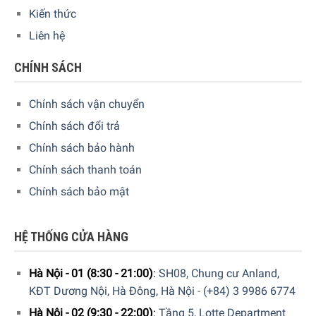
Kiến thức
Size 32 cm: Dài 32 cm (cả tay cầm) x Rộng 20 cm x Cao
Liên hệ
6,5 cm
Size 36 cm: Dài 36 cm (cả tay cầm) x Rộng 22 cm x Cao
CHÍNH SÁCH
6,8 cm
Size 40 cm: Dài 40 cm (cả tay cầm) x Rộng 25,7 cm x
Chính sách vận chuyển
Cao 7,5 cm
Chính sách đổi trả
Chính sách bảo hành
Chính sách thanh toán
Chính sách bảo mật
HỆ THỐNG CỬA HÀNG
Hà Nội - 01 (8:30 - 21:00)
:
SH08, Chung cư Anland,
KĐT Dương Nội, Hà Đông, Hà Nội
-
(+84) 3 9986 6774
Hà Nội - 02 (9:30 - 22:00)
:
Tầng 5, Lotte Department