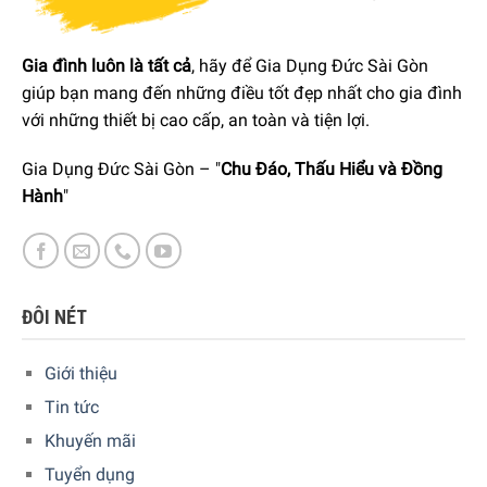
Tay cầm 2 bên tiện lợi
Khả năng xếp chồng các khuôn, tiết kiệm không gian
Gia đình luôn là tất cả
, hãy để Gia Dụng Đức Sài Gòn
bảo quản
giúp bạn mang đến những điều tốt đẹp nhất cho gia đình
Chống trầy xước, nứt vỡ khi va chạm
với những thiết bị cao cấp, an toàn và tiện lợi.
Giữ nóng cho món sau khi lấy ra khỏi lò
Gia Dụng Đức Sài Gòn – "
Chu Đáo, Thấu Hiểu và Đồng
An toàn khi sử dụng trong tủ đông, lò nướng, lò vi sóng,
Hành
"
máy rửa chén
Dung tích:
5 dung tích (0,85 L – 1,4 L – 2,7 L – 3,8 L – 5,2
L)
ĐÔI NÉT
Kích thước:
Giới thiệu
Size 22 cm: Dài 22 cm (cả tay cầm) x Rộng 12 cm x Cao
Tin tức
4,5 cm
Khuyến mãi
Size 25 cm: Dài 25 cm (cả tay cầm) x Rộng 15,5 cm x
Tuyển dụng
Cao 5,5 cm