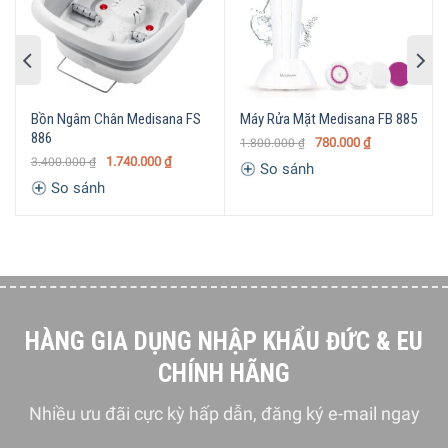
Bồn Ngâm Chân Medisana FS
Máy Rửa Mặt Medisana FB 885
886
780.000
₫
1.800.000
₫
1.740.000
₫
3.400.000
₫
So sánh
So sánh
Ghế Massage Medisana Lounge Chair RS 650 Dòng Sản Phẩm
Chất Lượng Cao
Các Đặc Trưng Của Ghế Massage Medisana Lounge Chair
RS 650
HÀNG GIA DỤNG NHẬP KHẨU ĐỨC & EU
Ghế massage với 6 kiểu massage khác nhau
CHÍNH HÃNG
Ghế Massage Medisana Lounge Chair RS 650 gây ấn
Nhiều ưu đãi cực kỳ hấp dẫn, đăng ký e-mail ngay
tượng không chỉ với vẻ ngoài mà còn với các chức năng