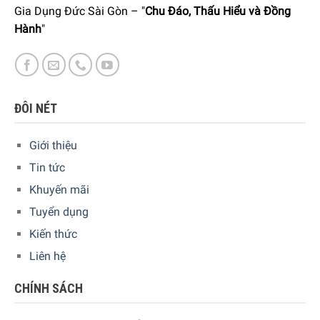
Gia Dụng Đức Sài Gòn – "
Chu Đáo, Thấu Hiểu và Đồng
Hành
"
Ghế Massage Medisana Lounge Chair RS 650 Giúp Bạn Thư
Giãn Với 6 Kiểu Massage
ĐÔI NÉT
Cho phép tùy chỉnh cường độ massage
Giới thiệu
Mỗi người sử dụng sẽ có cảm nhận khác nhau đối với quá
Tin tức
trình massage. Để mang lại hiệu quả tốt nhất cho người sử
Khuyến mãi
dụng, sản phẩm Ghế Massage Medisana Lounge Chair RS
650 cho phép tùy chỉnh tới 3 mức cường độ massage với vị
Tuyển dụng
trí ngồi thoải mái.
Kiến thức
Liên hệ
CHÍNH SÁCH