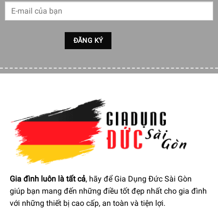
tiên tiến và linh hoạt: Ghế mang đến 6 kiểu massage bao
gồm Kneading, tapping, shiatsu, rolling, clapping and
Swedish massage với chu kỳ hoạt động tự động tắt sau 15
phút.
Gia đình luôn là tất cả
, hãy để Gia Dụng Đức Sài Gòn
giúp bạn mang đến những điều tốt đẹp nhất cho gia đình
với những thiết bị cao cấp, an toàn và tiện lợi.