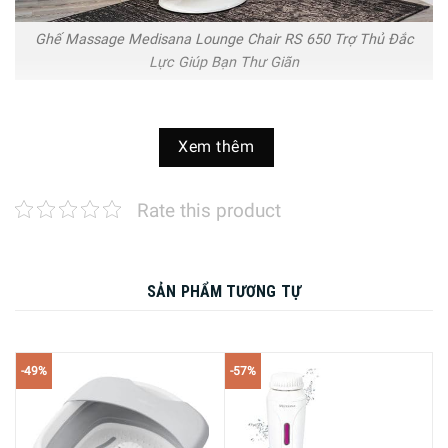
Ghế Massage Medisana Lounge Chair RS 650 Trợ Thủ Đắc
Lực Giúp Bạn Thư Giãn
Ghế Massage Medisana Lounge Chair RS 650 được đánh
Xem thêm
giá rất cao nhờ sự kết hợp giữa thiết kế hiện đại và các tính
năng tiên tiến. Sản phẩm với thiết kế sang trọng, tinh tế
giúp tô điểm thêm cho không gian sống của bạn.
Rate this product
SẢN PHẨM TƯƠNG TỰ
-49%
-57%