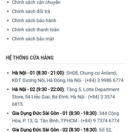
Chính sách vận chuyển
Chính sách đổi trả
Chính sách bảo hành
Chính sách thanh toán
Chính sách bảo mật
HỆ THỐNG CỬA HÀNG
Hà Nội - 01 (8:30 - 21:00)
:
SH08, Chung cư Anland,
KĐT Dương Nội, Hà Đông, Hà Nội
-
(+84) 3 9986 6774
Hà Nội - 02 (9:30 - 22:00)
:
Tầng 5, Lotte Department
Store, 54 Liễu Giai, Ba Đình, Hà Nội
-
(+84) 3 3574
Ghế Massage Medisana Lounge Chair RS 650 Mang Đến Cảm
6815
Giác Thoải Mái Với Nhiều Tùy Chọn
Gia Dụng Đức Sài Gòn - 01 (8:30 - 18:30)
:
344 Cộng
Hòa, P. 13, Q. Tân Bình, TP.HCM
-
(+84) 9 7374 6774
Tùy chỉnh 3 vùng massage
Gia Dụng Đức Sài Gòn - 02 (8:30 - 18:30)
:
Số 52,