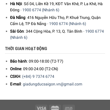
Hà Nội
:
Số 04, Liền Kề 19, KĐT Văn Khê, P. La Khê, Hà
Đông
-
1900 6774 (Nhánh 6)
Đà Nẵng
:
416 Nguyễn Hữu Thọ, P. Khuê Trung, Quận
Cẩm Lệ, TP Đà Nẵng
-
1900 6774 (Nhánh 6)
Sài Gòn
:
344 Cộng Hòa, P. 13, Q. Tân Bình
-
1900 6774
Ghế Massage Medisana Lounge Chair RS 650 Thiết Kế Tiện
(Nhánh 6)
Lợi
THỜI GIAN HOẠT ĐỘNG
Hoàn hảo để sử dụng tại nhà hoặc văn phòng
Bảo hành
: 09:00-18:00 (T2-T7)
Ghế Massage Medisana Lounge Chair RS 650 được thiết
Online
: 09:00-24:00 (T2-CN)
kế với kích thước không quá cồng kềnh với thiết kế hiện
CSKH
:
(+84) 9 7374 6774
đại, sang trọng, màu sắc hài hòa phù hợp với nhiều không
gian sinh hoạt. Đi kèm với nhiều tính năng hiệu quả sẽ giúp
E-mail
:
giadungducsaigon.vn@gmail.com
bạn có được những giấy phút thư giãn đúng nghĩa ngay tại
nơi làm việc.