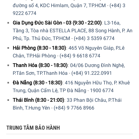
Ghế Massage Medisana Lounge Chair RS 650 với thiết kế
đường số 4, KDC Himlam, Quận 7, TP.HCM
-
(+84) 3
cho phép chọn vùng massage như: Toàn vùng lưng, vùng
9222 6774
lưng trên và vùng lưng dưới thông qua bảng điều khiển
Gia Dụng Đức Sài Gòn - 03 (9:30 - 22:00)
:
L3-16a,
trực quan trên ghế. Ngoài ra, sản phẩm còn tích hợp 1 cổng
Tầng 3, Tòa nhà ESTELLA PLACE, 88 Song Hành, P. An
sạc USB cho các thiết bị di động trong quá trình thư giãn
Phú, Tp. Thủ Đức, TP.HCM
-
(+84) 3 5359 6774
trên ghế.
Hải Phòng (8:30 - 18:30)
:
465 Võ Nguyên Giáp, P.Lê
Chân, TP.Hải Phòng
-
(+84) 9 6618 6774
Thanh Hóa (8:30 - 18:30)
:
04/06 Dương Đình Nghệ,
P.Tân Sơn, TP.Thanh Hóa
-
(+84) 91.222.0991
Đà Nẵng (8:30 - 18:30)
:
416 Nguyễn Hữu Thọ, P. Khuê
Trung, Quận Cẩm Lệ, TP Đà Nẵng
-
1900 6774
Thái Bình (8:30 - 21:00)
:
33 Phan Bội Châu, P.Thái
Bình, T.Hưng Yên
-
(+84) 9 7766 8966
TRUNG TÂM BẢO HÀNH