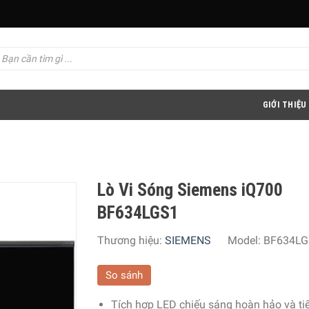
GIỚI THIỆU
Lò Vi Sóng Siemens iQ700
BF634LGS1
Thương hiệu:
SIEMENS
Model:
BF634LG
So sánh
Tích hợp LED chiếu sáng hoàn hảo và ti