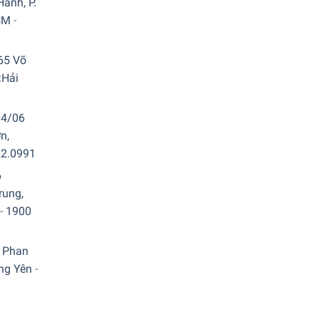
ành, P.
CM
-
65 Võ
.Hải
04/06
n,
22.0991
6
rung,
-
1900
 Phan
ưng Yên
-