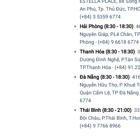
ESTELLA PLACE, 88 Song H
An Phú, Tp. Thủ Đức, TP.H
(+84) 3 5359 6774
Hải Phòng (8:30 - 18:30)
:
4
Nguyên Giáp, P.Lê Chân, TP
Phòng
-
(+84) 9 6618 6774
Thanh Hóa (8:30 - 18:30)
:
Dương Đình Nghệ, P.Tân Sơ
TP.Thanh Hóa
-
(+84) 91.2
Đà Nẵng (8:30 - 18:30)
:
41
Nguyễn Hữu Thọ, P. Khuê T
Quận Cẩm Lệ, TP Đà Nẵng
6774
Thái Bình (8:30 - 21:00)
:
33
Bội Châu, P.Thái Bình, T.H
(+84) 9 7766 8966