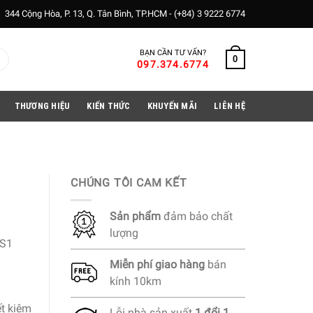
344 Cộng Hòa, P. 13, Q. Tân Bình, TP.HCM -
(+84) 3 9222 6774
BẠN CẦN TƯ VẤN?
0
097.374.6774
THƯƠNG HIỆU
KIẾN THỨC
KHUYẾN MÃI
LIÊN HỆ
CHÚNG TÔI CAM KẾT
Sản phẩm
đảm bảo chất
lượng
S1
Miễn phí
giao hàng
bán
kính 10km
ết kiệm
Lỗi nhà sản xuất
1 đổi 1