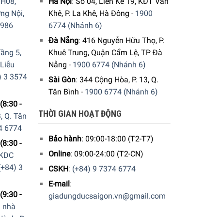
H08,
Hà Nội
:
Số 04, Liền Kề 19, KĐT Văn
ng Nội,
Khê, P. La Khê, Hà Đông
-
1900
9986
6774 (Nhánh 6)
Đà Nẵng
:
416 Nguyễn Hữu Thọ, P.
ương trình tự động
ầng 5,
Khuê Trung, Quận Cẩm Lệ, TP Đà
 Liễu
Nẵng
-
1900 6774 (Nhánh 6)
) 3 3574
Sài Gòn
:
344 Cộng Hòa, P. 13, Q.
Tân Bình
-
1900 6774 (Nhánh 6)
ã tích hợp 1 màn hình màu TFT sắc nét cho thiết
(8:30 -
ệc chọn lựa các chương trình phù hợp cho các
THỜI GIAN HOẠT ĐỘNG
, Q. Tân
4 6774
Bảo hành
: 09:00-18:00 (T2-T7)
(8:30 -
Online
: 09:00-24:00 (T2-CN)
 KDC
(+84) 3
CSKH
:
(+84) 9 7374 6774
E-mail
:
(9:30 -
giadungducsaigon.vn@gmail.com
a nhà