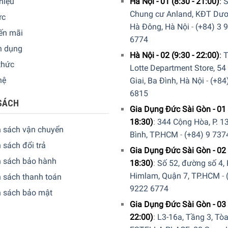
thiệu
Hà Nội - 01 (8:30 - 21:00)
:
S
Chung cư Anland, KĐT Dươ
ức
Hà Đông, Hà Nội
-
(+84) 3 
ến mãi
6774
n dụng
s iQ700 BF634LGS1 hỗ trợ đắc lực cho việc chế biến món ăn với 7 ch
Hà Nội - 02 (9:30 - 22:00)
:
T
thức
Lotte Department Store, 54
hệ
Giai, Ba Đình, Hà Nội
-
(+84
6815
SÁCH
ăng một cách hiệu quả, nhanh chóng, trực quan nhất Siemens đ
Gia Dụng Đức Sài Gòn - 01 
1 còn được trang bị thêm 1 núm xoay để hỗ trợ tích cực cho vi
18:30)
:
344 Cộng Hòa, P. 13
h sách vận chuyển
Bình, TP.HCM
-
(+84) 9 737
 sách đổi trả
Gia Dụng Đức Sài Gòn - 02 
h sách bảo hành
18:30)
:
Số 52, đường số 4,
Himlam, Quận 7, TP.HCM
-
 sách thanh toán
9222 6774
h sách bảo mật
Gia Dụng Đức Sài Gòn - 03 
22:00)
:
L3-16a, Tầng 3, Tò