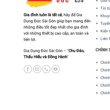
Giới 
Tin t
Gia đình luôn là tất cả
, hãy để Gia
Khuy
Dụng Đức Sài Gòn giúp bạn mang đến
Tuyể
Lò vi sóng Siemen
những điều tốt đẹp nhất cho gia đình
Kiến 
với những thiết bị cao cấp, an toàn và
Liên 
tiện lợi.
Tích hợp màn hình sắc nét TFT
CHÍNH 
Để giúp cho người sử dụng tiếp cận những chức n
Gia Dụng Đức Sài Gòn – "
Chu Đáo,
bị. Ngoài ra, Lò vi sóng Siemens iQ700 BF634LGS
Thấu Hiểu và Đồng Hành
"
món ăn của mình.
Chín
Chính
Chín
Chính
Chín