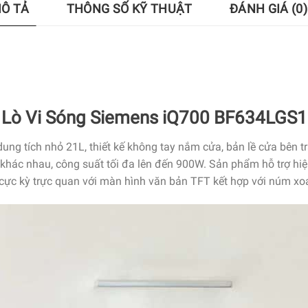
Ô TẢ
THÔNG SỐ KỸ THUẬT
ĐÁNH GIÁ (0)
Lò Vi Sóng Siemens iQ700 BF634LGS1
g tích nhỏ 21L, thiết kế không tay nắm cửa, bản lề cửa bên trái
khác nhau, công suất tối đa lên đến 900W. Sản phẩm hỗ trợ hiệu
 cực kỳ trực quan với màn hình văn bản TFT kết hợp với núm xoay