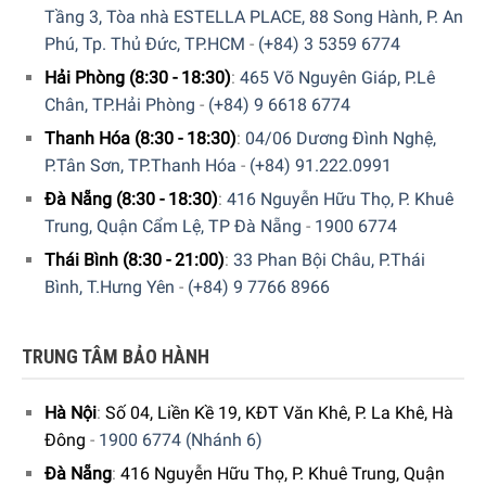
Tầng 3, Tòa nhà ESTELLA PLACE, 88 Song Hành, P. An
Phú, Tp. Thủ Đức, TP.HCM
-
(+84) 3 5359 6774
Hải Phòng (8:30 - 18:30)
:
465 Võ Nguyên Giáp, P.Lê
Chân, TP.Hải Phòng
-
(+84) 9 6618 6774
Thanh Hóa (8:30 - 18:30)
:
04/06 Dương Đình Nghệ,
P.Tân Sơn, TP.Thanh Hóa
-
(+84) 91.222.0991
Đà Nẵng (8:30 - 18:30)
:
416 Nguyễn Hữu Thọ, P. Khuê
Trung, Quận Cẩm Lệ, TP Đà Nẵng
-
1900 6774
Thái Bình (8:30 - 21:00)
:
33 Phan Bội Châu, P.Thái
Bình, T.Hưng Yên
-
(+84) 9 7766 8966
Lò nướng Siemens iQ700 CB875G0B2 hỗ trợ đắc lực cho việc
TRUNG TÂM BẢO HÀNH
chế biến các món ăn với độ hoàn hảo cao nhất
Hà Nội
:
Số 04, Liền Kề 19, KĐT Văn Khê, P. La Khê, Hà
Đông
-
1900 6774 (Nhánh 6)
Khoang lò với cơ chế tự làm sạch ActiveClean
Đà Nẵng
:
416 Nguyễn Hữu Thọ, P. Khuê Trung, Quận
Nhờ ActiveClean®, lò nướng Siemens iQ700 CB875G0B2