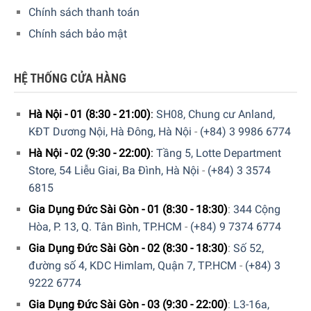
Chính sách thanh toán
Chính sách bảo mật
HỆ THỐNG CỬA HÀNG
Lò nướng Siemens iQ700 CB875G0B2 được vận hành hiệu quả,
Hà Nội - 01 (8:30 - 21:00)
:
SH08, Chung cư Anland,
tinh tế với màn hình hiển thị sắc nét TFT
KĐT Dương Nội, Hà Đông, Hà Nội
-
(+84) 3 9986 6774
Hà Nội - 02 (9:30 - 22:00)
:
Tầng 5, Lotte Department
Tích hợp chương trình nướng tự động – cookControl 10
Store, 54 Liễu Giai, Ba Đình, Hà Nội
-
(+84) 3 3574
Lò nướng Siemens iQ700 CB875G0B2 được tích hợp 10
6815
chương trình hỗ trợ nướng tự động giúp bạn nấu nướng
Gia Dụng Đức Sài Gòn - 01 (8:30 - 18:30)
:
344 Cộng
như đầu bếp chuyên nghiệp. Với cookControl 10 sẽ giúp
Hòa, P. 13, Q. Tân Bình, TP.HCM
-
(+84) 9 7374 6774
giám sát quá trình nấu nướng của bạn và tinh chỉnh cài
Gia Dụng Đức Sài Gòn - 02 (8:30 - 18:30)
:
Số 52,
đặt lò nướng của bạn cho phù hợp. Người sử dụng chỉ cần
đường số 4, KDC Himlam, Quận 7, TP.HCM
-
(+84) 3
chọn món ăn, chọn trọng lượng và cookControl 10 sẽ thực
9222 6774
hiện điều chỉnh loại nhiệt, nhiệt độ và thời gian nếu cần.
Gia Dụng Đức Sài Gòn - 03 (9:30 - 22:00)
:
L3-16a,