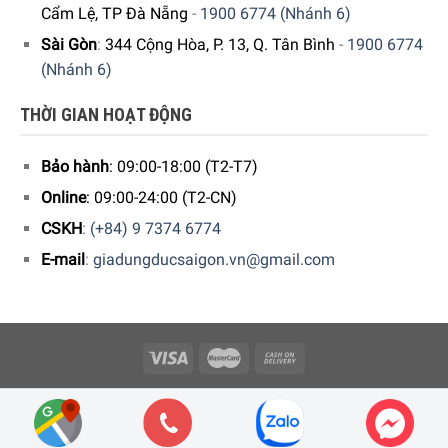
Cẩm Lệ, TP Đà Nẵng
-
1900 6774 (Nhánh 6)
của bạn tự làm sạch. Chỉ cần loại bỏ vết thức ăn thô và lò
Sài Gòn
:
344 Cộng Hòa, P. 13, Q. Tân Bình
-
1900 6774
nướng sẽ làm phần còn lại. Chỉ với một nút nhấn, tất cả
(Nhánh 6)
thức ăn thừa trong quá trình nướng đều được biến thành
tro ở nhiệt độ cao. Vì vậy, tất cả những gì bạn phải làm là
THỜI GIAN HOẠT ĐỘNG
lau lại bằng khăn ẩm.
Bảo hành
: 09:00-18:00 (T2-T7)
Online
: 09:00-24:00 (T2-CN)
CSKH
:
(+84) 9 7374 6774
E-mail
:
giadungducsaigon.vn@gmail.com
Copyright 2026 © Công ty Cổ phần Minh Housewares - ĐKKD số
0109512447