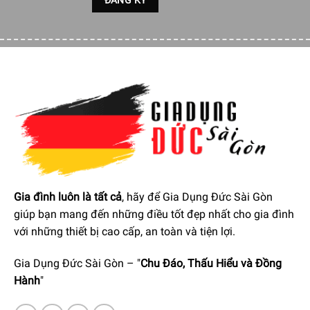
được món ăn một cách nhanh chóng.
Gia đình luôn là tất cả
, hãy để Gia Dụng Đức Sài Gòn
giúp bạn mang đến những điều tốt đẹp nhất cho gia đình
Lò nướng Siemens iQ700 CB875G0B2 giúp bạn chế biến thực
với những thiết bị cao cấp, an toàn và tiện lợi.
phẩm nhanh chóng với tính năng coolStar
Gia Dụng Đức Sài Gòn – "
Chu Đáo, Thấu Hiểu và Đồng
Hành
"
Trang bị màn hình cảm ứng TFT
Với cấu trúc menu thân thiện với người dùng và điều