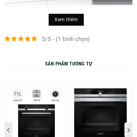
Lò nướng Siemens iQ700 CB875G0B2 góp phần tôn lên vẻ hiện
đại, sang trọng cho căn bếp
Xem thêm
Thức ăn vàng đều với khí nóng 4D
5/5 - (1 bình chọn)
Để giúp thức ăn được nướng chín đồng đều ở bất kỳ vị trí
nào trong khoang lò, lò nướng Siemens iQ700 CB875G0B2
được trang bị cơ chế tạo ra luồng khí 4D. Nhờ kỹ thuật cải
SẢN PHẨM TƯƠNG TỰ
tiến giúp khoang lò được phân phối nhiệt đồng đều, nhanh
chóng, hiệu quả hơn. Điều này cho phép bạn đặt khay
nướng ở bất kỳ đâu hoặc sử dụng nhiều khay nướng cùng
một lúc trong khoang lò nhưng vẫn đạt được kết quả
nướng hoàn hảo nhất.