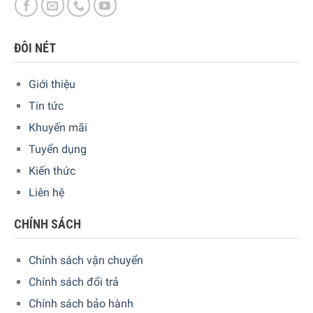
hướng cảm ứng, màn hình TFT giúp việc vận hành lò
nướng của bạn trở nên đơn giản và hiệu quả hơn. Hướng
ĐÔI NÉT
dẫn trực quan thông qua menu phong phú và núm xoay
tinh tế giúp bạn khai thác tối đa lò nướng của mình và điều
Giới thiệu
chỉnh nó theo sở thích của bạn.
Tin tức
Khuyến mãi
Tuyển dụng
Kiến thức
Liên hệ
CHÍNH SÁCH
Chính sách vận chuyển
Chính sách đổi trả
Chính sách bảo hành