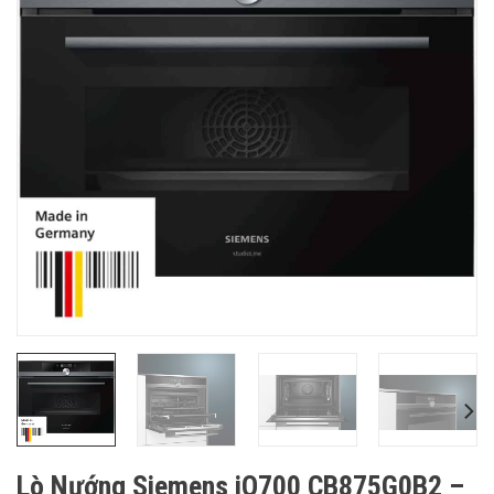
Lò Nướng Siemens iQ700 CB875G0B2 –