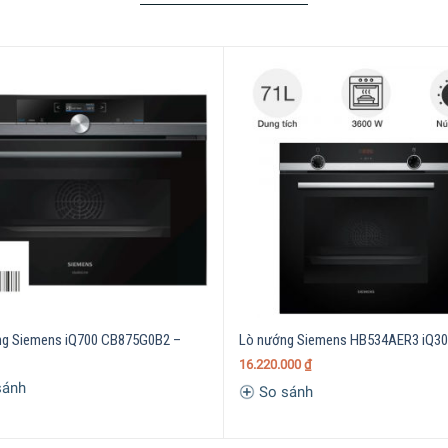
s iQ700 CB674GBS3 trợ thủ đắc lực giúp bạn tạo ra các món ăn ngo
kỳ vị trí nào trong khoang lò, lò nướng Siemens iQ700 CB674GB
 nhiệt đồng đều, nhanh chóng, hiệu quả hơn. Điều này cho phép
nhưng vẫn đạt được kết quả nướng hoàn hảo nhất.
g Siemens iQ700 CB875G0B2 –
Lò nướng Siemens HB534AER3 iQ30
16.220.000
₫
sánh
So sánh