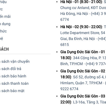
thiệu
Hà Nội - 01 (8:30 - 21:00)
:
S
Chung cư Anland, KĐT Dươ
ức
Hà Đông, Hà Nội
-
(+84) 3 
ến mãi
6774
n dụng
Hà Nội - 02 (9:30 - 22:00)
:
T
thức
Lotte Department Store, 54
hệ
Giai, Ba Đình, Hà Nội
-
(+84
6815
SÁCH
Gia Dụng Đức Sài Gòn - 01 
18:30)
:
344 Cộng Hòa, P. 13
h sách vận chuyển
Bình, TP.HCM
-
(+84) 9 737
 sách đổi trả
Gia Dụng Đức Sài Gòn - 02 
h sách bảo hành
18:30)
:
Số 52, đường số 4,
Himlam, Quận 7, TP.HCM
-
 sách thanh toán
9222 6774
h sách bảo mật
Gia Dụng Đức Sài Gòn - 03 
22:00)
:
L3-16a, Tầng 3, Tò