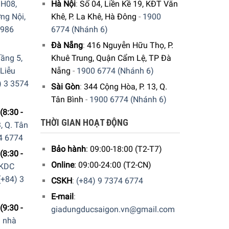
H08,
Hà Nội
:
Số 04, Liền Kề 19, KĐT Văn
ng Nội,
Khê, P. La Khê, Hà Đông
-
1900
9986
6774 (Nhánh 6)
Đà Nẵng
:
416 Nguyễn Hữu Thọ, P.
ầng 5,
Khuê Trung, Quận Cẩm Lệ, TP Đà
 Liễu
Nẵng
-
1900 6774 (Nhánh 6)
) 3 3574
Sài Gòn
:
344 Cộng Hòa, P. 13, Q.
Tân Bình
-
1900 6774 (Nhánh 6)
(8:30 -
THỜI GIAN HOẠT ĐỘNG
, Q. Tân
4 6774
Bảo hành
: 09:00-18:00 (T2-T7)
(8:30 -
Online
: 09:00-24:00 (T2-CN)
 KDC
(+84) 3
CSKH
:
(+84) 9 7374 6774
E-mail
:
(9:30 -
giadungducsaigon.vn@gmail.com
a nhà