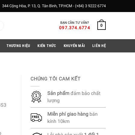
344 Cộng Hòa, P. 13, Q. Tân Bình, TP.HCM -
(+84) 3 9222 6774
BẠN CẦN TƯ VẤN?
0
097.374.6774
THƯƠNG HIỆU
KIẾN THỨC
KHUYẾN MÃI
LIÊN HỆ
CHÚNG TÔI CAM KẾT
Sản phẩm
đảm bảo chất
lượng
BS3
Miễn phí
giao hàng
bán
kính 10km
ò
Lỗi nhà sản xuất
1 đổi 1