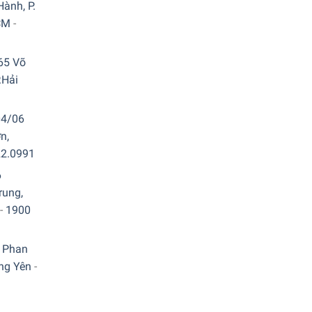
ành, P.
CM
-
nh năng coolStar
65 Võ
.Hải
04/06
của bạn trở nên đơn giản và hiệu quả hơn.
n,
 và điều chỉnh nó theo sở thích của bạn.
22.0991
6
rung,
-
1900
 Phan
ưng Yên
-