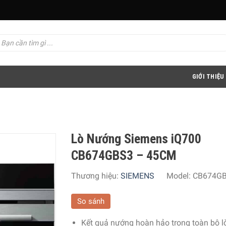
GIỚI THIỆU
Lò Nướng Siemens iQ700
CB674GBS3 – 45CM
Thương hiệu:
SIEMENS
Model:
CB674G
So sánh
Kết quả nướng hoàn hảo trong toàn bộ l