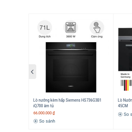
Lò nướng Siemen
Thức ăn vàng đều với khí nóng 4D
Để giúp thức ăn được nướng chín đồng đều ở bất 
kỹ thuật cải tiến giúp khoang lò được phân phối
nhiều khay nướng cùng một lúc trong khoang lò 
Lò nướng kèm hấp Siemens HS736G3B1
Lò Nướn
iQ700 âm tủ
45CM
66.000.000
₫
So 
So sánh