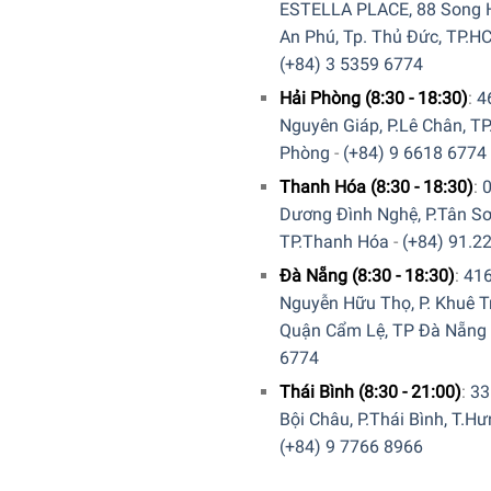
ESTELLA PLACE, 88 Song H
An Phú, Tp. Thủ Đức, TP.H
(+84) 3 5359 6774
s iQ700 CB674GBS3 giúp bạn chế biến thực phẩm nhanh chóng với tí
Hải Phòng (8:30 - 18:30)
:
4
Nguyên Giáp, P.Lê Chân, TP
Phòng
-
(+84) 9 6618 6774
Thanh Hóa (8:30 - 18:30)
:
điều hướng cảm ứng, màn hình TFT giúp việc vận hành lò nướng 
Dương Đình Nghệ, P.Tân Sơ
 núm xoay tinh tế giúp bạn khai thác tối đa lò nướng của mình
TP.Thanh Hóa
-
(+84) 91.2
Đà Nẵng (8:30 - 18:30)
:
41
Nguyễn Hữu Thọ, P. Khuê T
Quận Cẩm Lệ, TP Đà Nẵng
6774
Thái Bình (8:30 - 21:00)
:
33
Bội Châu, P.Thái Bình, T.H
(+84) 9 7766 8966