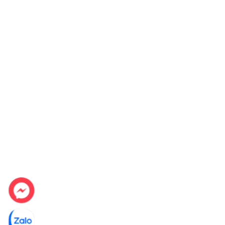
Lò nướng Siemen
Trang bị màn hình cảm ứng TFT
Với cấu trúc menu thân thiện với người dùng và 
Hướng dẫn trực quan thông qua menu phong phú và