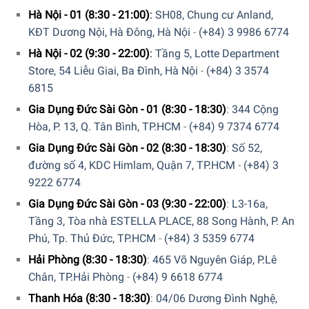
Hà Nội - 01 (8:30 - 21:00)
:
SH08, Chung cư Anland,
Công nghệ hấp giúp giữ trọn vẹn vitamin trong
thực phẩm
KĐT Dương Nội, Hà Đông, Hà Nội
-
(+84) 3 9986 6774
Hà Nội - 02 (9:30 - 22:00)
:
Tầng 5, Lotte Department
Các loại thực phẩm: rau, củ, quả, cá, thịt khi hấp sẽ luôn
Store, 54 Liễu Giai, Ba Đình, Hà Nội
-
(+84) 3 3574
giữ được độ tươi ngon. Khi hấp dưới hơi nước nóng, không
6815
những vitamin và khoáng chất được bảo toàn mà còn giữ
được trọn vẹn hương vị tự nhiên. Vì vậy, bạn có thể nêm gia
Gia Dụng Đức Sài Gòn - 01 (8:30 - 18:30)
:
344 Cộng
vị một cách tiết kiệm, giảm thiểu việc sử dụng ít muối hơn
Hòa, P. 13, Q. Tân Bình, TP.HCM
-
(+84) 9 7374 6774
đáng kể khi nấu ăn. Tạo nên những món ăn giàu chất dinh
Gia Dụng Đức Sài Gòn - 02 (8:30 - 18:30)
:
Số 52,
dưỡng, thân thiện với sức khỏe cho các thành viên trong
đường số 4, KDC Himlam, Quận 7, TP.HCM
-
(+84) 3
gia đình bạn.
9222 6774
Gia Dụng Đức Sài Gòn - 03 (9:30 - 22:00)
:
L3-16a,
Tầng 3, Tòa nhà ESTELLA PLACE, 88 Song Hành, P. An
Phú, Tp. Thủ Đức, TP.HCM
-
(+84) 3 5359 6774
Hải Phòng (8:30 - 18:30)
:
465 Võ Nguyên Giáp, P.Lê
Chân, TP.Hải Phòng
-
(+84) 9 6618 6774
Thanh Hóa (8:30 - 18:30)
:
04/06 Dương Đình Nghệ,