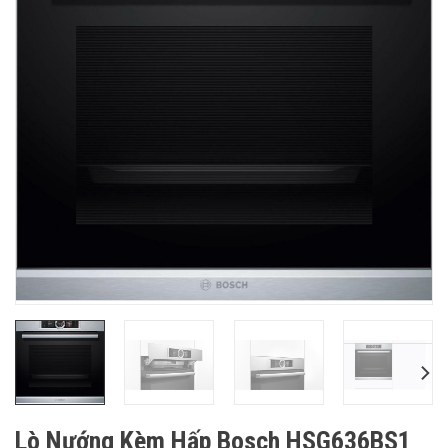
Lò Nướng Kèm Hấp Bosch HSG636BS1