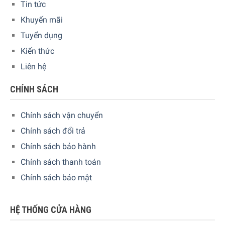
Tin tức
Lò Nướng Kèm Hấp Bosch HSG636BS1 Series 8 có chức
Khuyến mãi
năng cài đặt tự động Bosch Assist, đảm bảo mang lại kết
quả hoàn hảo như mong muốn của bạn. Đơn giản chỉ cần
Tuyển dụng
chọn món bạn muốn trong phần điều khiển – sau đó lò
Kiến thức
nướng của bạn sẽ tự động đặt kiểu gia nhiệt, nhiệt độ và
Liên hệ
thời gian lý tưởng. Tất cả chỉ bằng một nút nhấn.
CHÍNH SÁCH
Chính sách vận chuyển
Chính sách đổi trả
Chính sách bảo hành
Chính sách thanh toán
Chính sách bảo mật
HỆ THỐNG CỬA HÀNG