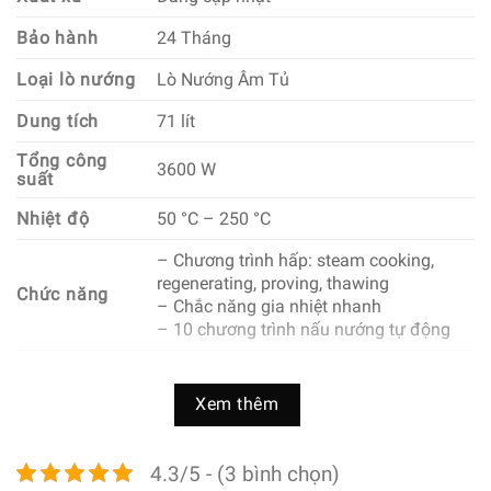
Bảo hành
24 Tháng
Loại lò nướng
Lò Nướng Âm Tủ
Dung tích
71 lít
Tổng công
3600 W
suất
Nhiệt độ
50 °C – 250 °C
– Chương trình hấp: steam cooking,
regenerating, proving, thawing
Chức năng
– Chắc năng gia nhiệt nhanh
– 10 chương trình nấu nướng tự động
– Màn hình hiển thị nhiệt độ điện tử:
Nhiệt độ thực tế của lò, Phương pháp gia
Xem thêm
nhiệt, Sabbath setting
– Đồng hồ đếm điện tử
– Đèn halogen trong lò
4.3/5 - (3 bình chọn)
– Đèn bật tắt khi đóng mở cửa lò