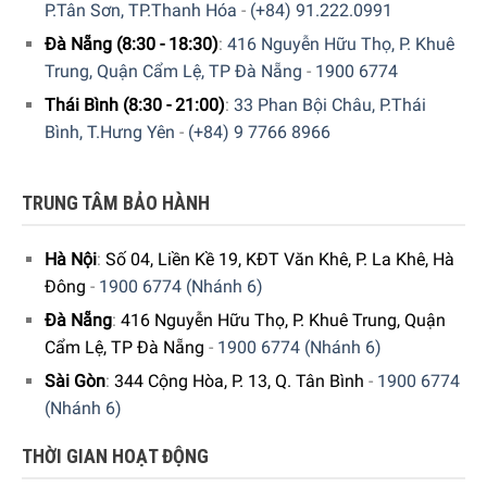
P.Tân Sơn, TP.Thanh Hóa
-
(+84) 91.222.0991
Đà Nẵng (8:30 - 18:30)
:
416 Nguyễn Hữu Thọ, P. Khuê
Trung, Quận Cẩm Lệ, TP Đà Nẵng
-
1900 6774
Thái Bình (8:30 - 21:00)
:
33 Phan Bội Châu, P.Thái
Bình, T.Hưng Yên
-
(+84) 9 7766 8966
Steam Oven: Hấp giữ lại Vitamin và chất dinh
dưỡng
TRUNG TÂM BẢO HÀNH
Thực phẩm được nấu chín bằng hơi nóng không chỉ có vị
ngon tuyệt với mà còn rất tốt cho sức khỏe. Hương vị,
Hà Nội
:
Số 04, Liền Kề 19, KĐT Văn Khê, P. La Khê, Hà
vitamin và khoáng chất được giữ lại. Điều đặc biệt với Lò
Đông
-
1900 6774 (Nhánh 6)
Nướng Kèm Hấp Bosch HSG636BS1 Series 8 là bạn có thể
Đà Nẵng
:
416 Nguyễn Hữu Thọ, P. Khuê Trung, Quận
nấu với 3 khay cùng lúc mà không bị trộn lẫn mùi.
Cẩm Lệ, TP Đà Nẵng
-
1900 6774 (Nhánh 6)
Sài Gòn
:
344 Cộng Hòa, P. 13, Q. Tân Bình
-
1900 6774
(Nhánh 6)
THỜI GIAN HOẠT ĐỘNG