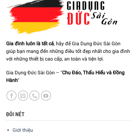
mọi cài đặt trên lò chỉ bằng một ngón tay. Bạn được hỗ trợ
bởi màn hình TFT với văn bản thuần túy và các nút có thể
chọn trực tiếp. Vì vậy, bạn luôn có một cái nhìn tổng quan
hoàn hảo và dễ dàng kiểm soát các chức năng của lò hấp.
Gia đình luôn là tất cả
, hãy để Gia Dụng Đức Sài Gòn
giúp bạn mang đến những điều tốt đẹp nhất cho gia đình
với những thiết bị cao cấp, an toàn và tiện lợi.
Gia Dụng Đức Sài Gòn – "
Chu Đáo, Thấu Hiểu và Đồng
Hành
"
ĐÔI NÉT
Giới thiệu
Bosch HSG636BS1 mang lại kết quả hoàn hảo