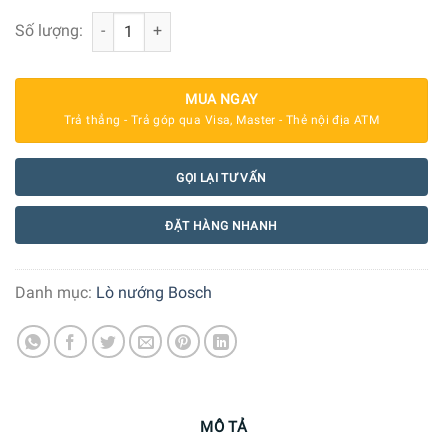
Lò Nướng Kèm Hấp Bosch HSG636BS1 Series 8 số lượng
Số lượng:
MUA NGAY
Trả thẳng - Trả góp qua Visa, Master - Thẻ nội địa ATM
GỌI LẠI TƯ VẤN
ĐẶT HÀNG NHANH
Danh mục:
Lò nướng Bosch
MÔ TẢ