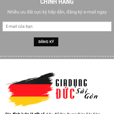
CHÍNH HÃNG
Nhiều ưu đãi cực kỳ hấp dẫn, đăng ký e-mail ngay
Mô tả sản phẩm
Dung Dịch Vệ Sinh Máy Giặt Dr.Beckmann
làm sạch triệt
để nhờ công thức đặc biệt, loại bỏ mảng bám, cặn bẩn một
cách đáng tin cậy, ngay cả ở những nơi khó tiếp cận trong
máy. Công thức với than hoạt tính sẽ hòa tan và kết dính
các chất cặn bã, sau đó được rửa sạch một cách hiệu quả.
Ngoài ra, các thành phần chăm sóc đặc biệt bảo vệ các bộ
phận cao su và kim loại. Với việc sử dụng thường xuyên,
lồng giặt, ống mềm, vòng đệm cao su và thanh gia nhiệt
luôn sạch sẽ và được bảo dưỡng tốt. Điều này không chỉ
bảo vệ máy mà còn đảm bảo quá trình giặt tiết kiệm năng
lượng và tuổi thọ lâu dài cho thiết bị.