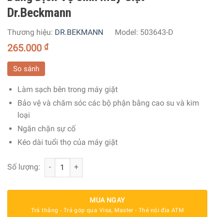
Dr.Beckmann
Thương hiệu:
DR.BEKMANN
Model:
503643-D
265.000
₫
So sánh
Làm sạch bên trong máy giặt
Bảo vệ và chăm sóc các bộ phận bằng cao su và kim
loại
Ngăn chặn sự cố
Kéo dài tuổi thọ của máy giặt
Dung Dịch Vệ Sinh Máy Giặt Dr.Beckmann số lượng
Số lượng:
MUA NGAY
Trả thẳng - Trả góp qua Visa, Master - Thẻ nội địa ATM