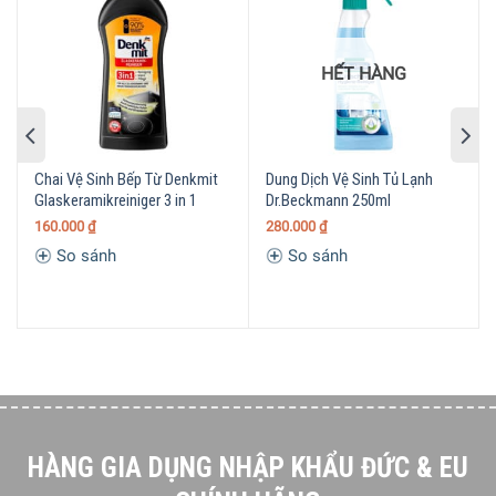
HẾT HÀNG
Chai Vệ Sinh Bếp Từ Denkmit
Dung Dịch Vệ Sinh Tủ Lạnh
Glaskeramikreiniger 3 in 1
Dr.Beckmann 250ml
160.000
₫
280.000
₫
So sánh
So sánh
HÀNG GIA DỤNG NHẬP KHẨU ĐỨC & EU