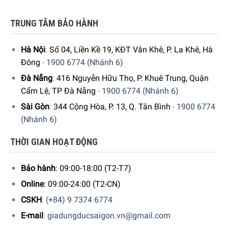
website của chúng tôi.
TRUNG TÂM BẢO HÀNH
Thêm vào đó, chúng tôi cũng có kênh
Youtube
review về
các sản phẩm, cũng như hướng dẫn sử dụng các loại thiết
Hà Nội
:
Số 04, Liền Kề 19, KĐT Văn Khê, P. La Khê, Hà
bị Đồ gia dụng. Quý khách có thể tham khảo
tại đây
.
Đông
-
1900 6774 (Nhánh 6)
Đà Nẵng
:
416 Nguyễn Hữu Thọ, P. Khuê Trung, Quận
5/5 - (2 bình chọn)
Cẩm Lệ, TP Đà Nẵng
-
1900 6774 (Nhánh 6)
Sài Gòn
:
344 Cộng Hòa, P. 13, Q. Tân Bình
-
1900 6774
(Nhánh 6)
THỜI GIAN HOẠT ĐỘNG
Bảo hành
: 09:00-18:00 (T2-T7)
Online
: 09:00-24:00 (T2-CN)
CSKH
:
(+84) 9 7374 6774
E-mail
:
giadungducsaigon.vn@gmail.com