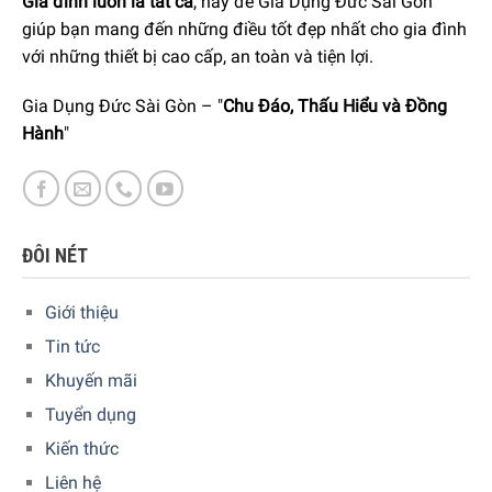
Gia đình luôn là tất cả
, hãy để Gia Dụng Đức Sài Gòn
giúp bạn mang đến những điều tốt đẹp nhất cho gia đình
với những thiết bị cao cấp, an toàn và tiện lợi.
Gia Dụng Đức Sài Gòn – "
Chu Đáo, Thấu Hiểu và Đồng
Hành
"
Lời khuyên hữu ích
Vui lòng tham khảo hướng dẫn sử dụng của nhà sản
ĐÔI NÉT
xuất thiết bị.
Sử dụng dung dịch vệ sinh máy giặt ít nhất 3 lần/năm
Giới thiệu
để bảo vệ và bảo dưỡng.
Tin tức
Sử dụng dung dịch vệ sinh máy giặt hàng tháng để có
Khuyến mãi
kết quả tốt nhất.
Tuyển dụng
Bằng cách này, có thể ngăn ngừa các sự cố cho máy
Kiến thức
giặt.
Liên hệ