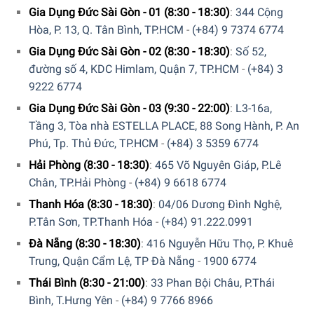
Dr.Beckmann “
đang được bày bán tại
hệ thống showroom
Gia Dụng Đức Sài Gòn - 01 (8:30 - 18:30)
:
344 Cộng
cửa hàng của Gia dụng Đức Sài Gòn
trên toàn quốc. Quý vị
Hòa, P. 13, Q. Tân Bình, TP.HCM
-
(+84) 9 7374 6774
hãy gọi điện trực tiếp vào Hotline:
1900 6774
hoặc
039 222
Gia Dụng Đức Sài Gòn - 02 (8:30 - 18:30)
:
Số 52,
6774
để nhận được những tư vấn chi tiết và đặt mua sản
đường số 4, KDC Himlam, Quận 7, TP.HCM
-
(+84) 3
phẩm. Hoặc đặt hàng trực tiếp trên website. Nhân viên
9222 6774
tổng đài của Gia Dụng Đức Sài Gòn sẽ gọi lại để xác nhận
Gia Dụng Đức Sài Gòn - 03 (9:30 - 22:00)
:
L3-16a,
đơn hàng với quý khách.
Tầng 3, Tòa nhà ESTELLA PLACE, 88 Song Hành, P. An
GIA DỤNG ĐỨC SÀI GÒN CAM KẾT:
Phú, Tp. Thủ Đức, TP.HCM
-
(+84) 3 5359 6774
Hải Phòng (8:30 - 18:30)
:
465 Võ Nguyên Giáp, P.Lê
Giao hàng nhanh chóng toàn quốc.
Chân, TP.Hải Phòng
-
(+84) 9 6618 6774
Bảo hành bằng thẻ bảo hành chính hãng từ công ty.
Thanh Hóa (8:30 - 18:30)
:
04/06 Dương Đình Nghệ,
P.Tân Sơn, TP.Thanh Hóa
-
(+84) 91.222.0991
Hàng đúng nguồn gốc, chính hãng, nhập khẩu Đức &
EU.
Đà Nẵng (8:30 - 18:30)
:
416 Nguyễn Hữu Thọ, P. Khuê
Trung, Quận Cẩm Lệ, TP Đà Nẵng
-
1900 6774
Ngoài ra quý khách còn có thể tham khảo thêm các sản
Thái Bình (8:30 - 21:00)
:
33 Phan Bội Châu, P.Thái
phẩm
Dung Dịch Vệ Sinh
khác đang được bán tại các
Bình, T.Hưng Yên
-
(+84) 9 7766 8966
showroom của
Gia Dụng Đức Sài Gòn
trên toàn quốc và