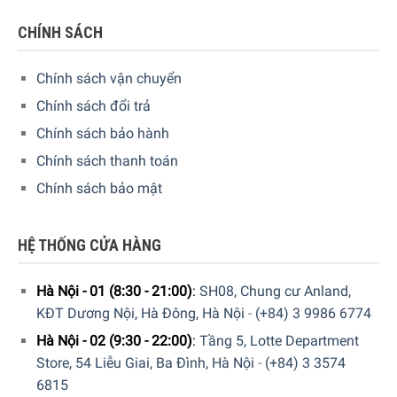
Để đảm bảo tuổi thọ lâu dài cho máy.
CHÍNH SÁCH
Hướng dẫn sử dụng
Chính sách vận chuyển
Làm sạch bộ lọc lông tơ. Lắc đều chai trước khi sử
dụng. Tháo ngăn chứa chất tẩy rửa, ngâm 30 phút trong
Chính sách đổi trả
dung dịch có khoảng 4 lít nước ấm và 50 ml sản phẩm,
Chính sách bảo hành
rồi làm sạch. Sau đó lắp lại các ngăn vào máy.
Chính sách thanh toán
Loại bỏ xơ vải, đá, v.v. khỏi vòng đệm cao su. Cho một ít
Chính sách bảo mật
chất lỏng sản phẩm lên một miếng vải, lau máy và vòng
đệm. Đợi trong một thời gian ngắn, sau đó lau sạch lại
HỆ THỐNG CỬA HÀNG
bằng khăn ẩm.
Đổ phần còn lại của chai dung dịch vào ngăn chứa chất
Hà Nội - 01 (8:30 - 21:00)
:
SH08, Chung cư Anland,
tẩy rửa chính. Bắt đầu chu trình giặt chính (ít nhất 40 °
KĐT Dương Nội, Hà Đông, Hà Nội
-
(+84) 3 9986 6774
C) mà không cần giặt trước, không cần chất giặt tẩy và
Hà Nội - 02 (9:30 - 22:00)
:
Tầng 5, Lotte Department
không đồ giặt.
Store, 54 Liễu Giai, Ba Đình, Hà Nội
-
(+84) 3 3574
Hiện tại sản phẩm
” Dung Dịch Vệ Sinh Máy Giặt
6815