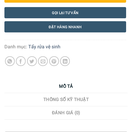
GỌI LẠI TƯ VẤN
ĐẶT HÀNG NHANH
Danh mục:
Tẩy rửa vệ sinh
MÔ TẢ
THÔNG SỐ KỸ THUẬT
ĐÁNH GIÁ (0)