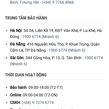
Bình, T.Hưng Yên
-
(+84) 9 7766 8966
TRUNG TÂM BẢO HÀNH
Hà Nội
:
Số 04, Liền Kề 19, KĐT Văn Khê, P. La Khê, Hà
Các bề mặt nhựa cao cấp của Joseph được gia công bề
Đông
-
1900 6774 (Nhánh 6)
mặt nhám, ưu điểm này giúp cho sp chống xước tốt hơn
Đà Nẵng
:
416 Nguyễn Hữu Thọ, P. Khuê Trung, Quận
rất nhiều và giữ mới được lâu hơn. Ngoài ra còn giúp cho
Cẩm Lệ, TP Đà Nẵng
-
1900 6774 (Nhánh 6)
vết bẩm không bám chặt vào được sản phẩm
Sài Gòn
:
344 Cộng Hòa, P. 13, Q. Tân Bình
-
1900 6774
Quý vị hãy gọi điện trực tiếp vào Hotline:
1900
(Nhánh 6)
6774
hoặc
024 7300 6774
để nhận được những tư vấn chi
tiết và đặt mua sản phẩm Dụng Cụ Gọt Vỏ Joseph Joseph
THỜI GIAN HOẠT ĐỘNG
3in1 – 20108 Hoặc đặt hàng trực tiếp trên website. Nhân
viên tổng đài của Gia dụng Đức Sài Gòn sẽ gọi lại để xác
Bảo hành
: 09:00-18:00 (T2-T7)
nhận đơn hàng với quý khách.
Online
: 09:00-24:00 (T2-CN)
CSKH
:
(+84) 9 7374 6774