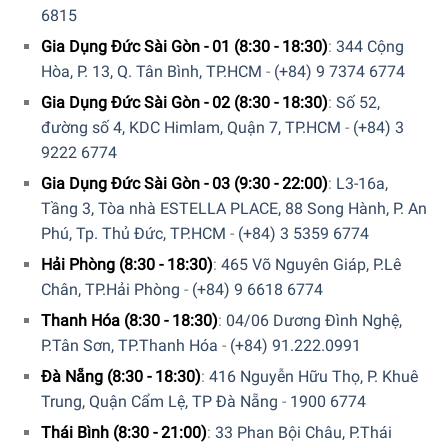
Ngoài ra thiết kế tay cầm vừa vặn giúp dễ dàng got thực
6815
phẩm, hai bên tay cầm được bọc lớp cao su mềm để tránh
Gia Dụng Đức Sài Gòn - 01 (8:30 - 18:30)
:
344 Cộng
bị đau tay
Hòa, P. 13, Q. Tân Bình, TP.HCM
-
(+84) 9 7374 6774
Gia Dụng Đức Sài Gòn - 02 (8:30 - 18:30)
:
Số 52,
Thiết kế khoá thông minh: bộ lưỡi dao của Dụng Cụ Gọt Vỏ
đường số 4, KDC Himlam, Quận 7, TP.HCM
-
(+84) 3
Joseph Joseph 3in1 – 20108 có chiếc khoá lẫy ở ngay
9222 6774
trung tâm chính giữa, nó sẽ giúp cố định lưỡi dao với tay
cầm chắc chắc, ngoài ra nhấn vào khoá lẫy để thay đổi
Gia Dụng Đức Sài Gòn - 03 (9:30 - 22:00)
:
L3-16a,
đầu gọt 1 cách cực kỳ dễ dàng
Tầng 3, Tòa nhà ESTELLA PLACE, 88 Song Hành, P. An
Phú, Tp. Thủ Đức, TP.HCM
-
(+84) 3 5359 6774
Hải Phòng (8:30 - 18:30)
:
465 Võ Nguyên Giáp, P.Lê
Chân, TP.Hải Phòng
-
(+84) 9 6618 6774
Thanh Hóa (8:30 - 18:30)
:
04/06 Dương Đình Nghệ,
P.Tân Sơn, TP.Thanh Hóa
-
(+84) 91.222.0991
Đà Nẵng (8:30 - 18:30)
:
416 Nguyễn Hữu Thọ, P. Khuê
Trung, Quận Cẩm Lệ, TP Đà Nẵng
-
1900 6774
Thái Bình (8:30 - 21:00)
:
33 Phan Bội Châu, P.Thái