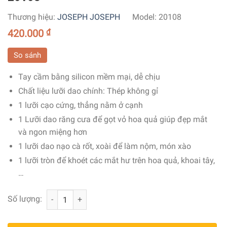
Thương hiệu:
JOSEPH JOSEPH
Model:
20108
420.000
₫
So sánh
Tay cầm bằng silicon mềm mại, dễ chịu
Chất liệu lưỡi dao chính: Thép không gỉ
1 lưỡi cạo cứng, thẳng nằm ở cạnh
1 Lưỡi dao răng cưa để gọt vỏ hoa quả giúp đẹp mắt
và ngon miệng hơn
1 lưỡi dao nạo cà rốt, xoài để làm nộm, món xào
1 lưỡi tròn để khoét các mắt hư trên hoa quả, khoai tây,
…
Dụng Cụ Gọt Vỏ Joseph Joseph 3in1 - 20108 số lượng
Số lượng: