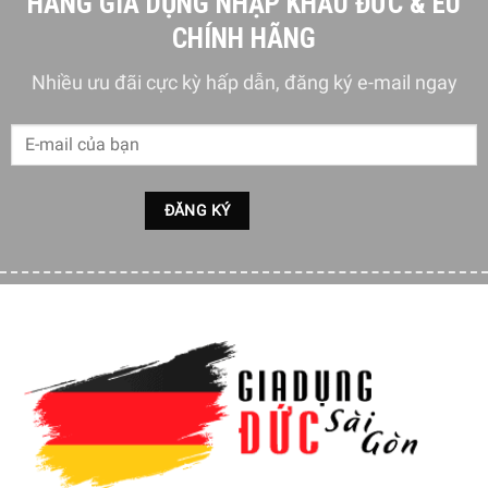
HÀNG GIA DỤNG NHẬP KHẨU ĐỨC & EU
CHÍNH HÃNG
Nhiều ưu đãi cực kỳ hấp dẫn, đăng ký e-mail ngay
1 Lưỡi dao răng cưa để gọt vỏ hoa quả giúp đẹp mắt và
ngon miệng hơn