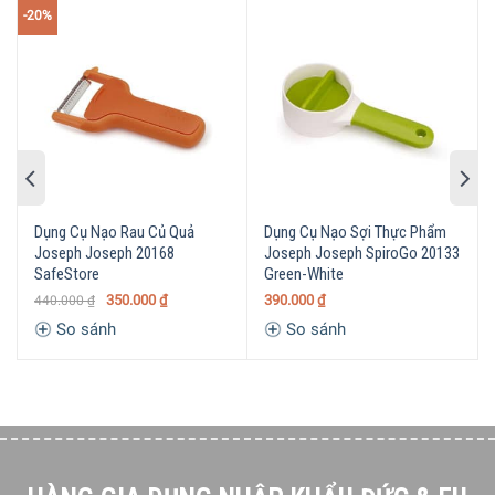
-20%
– Dao gọt vỏ gừng, vỏ chanh, kiwi, …
– Không chứa chất BPA độc hại – An toàn sức khẻo khi sử
dụng dao
– Dao gọt có thể rửa bằng máy rửa chén
1 lưỡi cạo cứng, thẳng dùng gọt vỏ các loại rau củ quả
Dụng Cụ Nạo Rau Củ Quả
Dụng Cụ Nạo Sợi Thực Phẩm
Joseph Joseph 20168
Joseph Joseph SpiroGo 20133
như: khoai tây, mướp, bầu,…
SafeStore
Green-White
350.000
₫
390.000
₫
440.000
₫
So sánh
So sánh