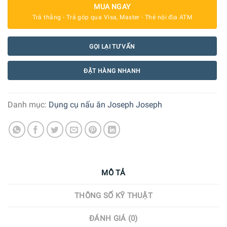
MUA NGAY
Trả thẳng - Trả góp qua Visa, Master - Thẻ nội địa ATM
GỌI LẠI TƯ VẤN
ĐẶT HÀNG NHANH
Danh mục:
Dụng cụ nấu ăn Joseph Joseph
MÔ TẢ
THÔNG SỐ KỸ THUẬT
ĐÁNH GIÁ (0)