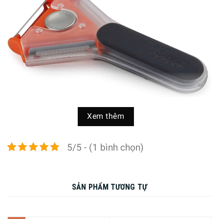
Xem thêm
Dụng Cụ Gọt Vỏ Joseph Joseph 3in1 – 20108
5/5 - (1 bình chọn)
Thông tin chi tiết
miếng nhựa bảo vệ đầu lưỡi dao.
SẢN PHẨM TƯƠNG TỰ
– Tay cầm bằng silicon mềm mại, dễ chịu.
– Chất liệu lưỡi dao chính: Thép không gỉ, không bị gỉ sét