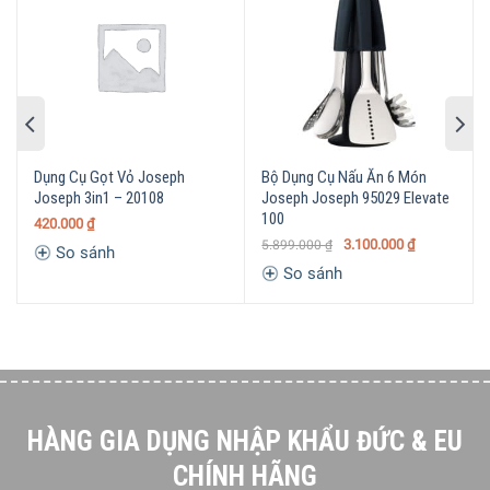
Dụng Cụ Gọt Vỏ Joseph
Bộ Dụng Cụ Nấu Ăn 6 Món
Joseph 3in1 – 20108
Joseph Joseph 95029 Elevate
100
420.000
₫
3.100.000
₫
5.899.000
₫
So sánh
Chức Năng Đa Dạng
So sánh
Dụng Cụ Cắt Trái Bơ 3 in1 Joseph Joseph 20112
GoAvocado Có thể tách đôi quả bơ.
Phía trong thiết kế bộ phận bầu dục có răng cưa dễ dàng
lấy hạt quả bơ và nạo thịt dễ dàng.
Ngoài ra còn có các lưới để bào thịt bơ theo dang sợi.
HÀNG GIA DỤNG NHẬP KHẨU ĐỨC & EU
CHÍNH HÃNG