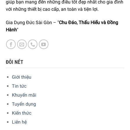
giúp bạn mang đến những điều tốt đẹp nhất cho gia đình
nhận đơn hàng với quý khách.
với những thiết bị cao cấp, an toàn và tiện lợi.
Gia Dụng Đức Sài Gòn – "
Chu Đáo, Thấu Hiểu và Đồng
Hành
"
ĐÔI NÉT
GIA DỤNG ĐỨC SÀI GÒN CAM KẾT:
Giao hàng nhanh chóng toàn quốc.
Giới thiệu
Tin tức
Bảo hành bằng thẻ bảo hành chính hãng từ công ty.
Khuyến mãi
Hàng đúng nguồn gốc, chính hãng, nhập khẩu Đức &
EU.
Tuyển dụng
Kiến thức
Quý khách có thể tham khảo sản phẩm khác
Tại Đây
Liên hệ