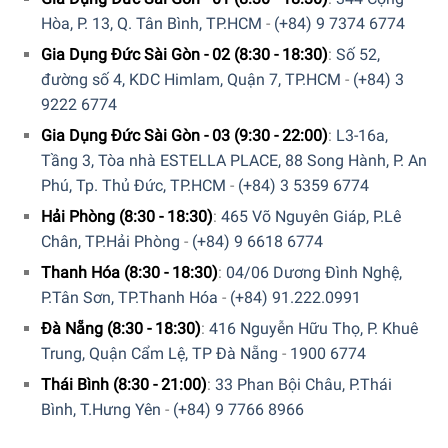
Hòa, P. 13, Q. Tân Bình, TP.HCM
-
(+84) 9 7374 6774
Gia Dụng Đức Sài Gòn - 02 (8:30 - 18:30)
:
Số 52,
đường số 4, KDC Himlam, Quận 7, TP.HCM
-
(+84) 3
9222 6774
Gia Dụng Đức Sài Gòn - 03 (9:30 - 22:00)
:
L3-16a,
Tầng 3, Tòa nhà ESTELLA PLACE, 88 Song Hành, P. An
Phú, Tp. Thủ Đức, TP.HCM
-
(+84) 3 5359 6774
Hải Phòng (8:30 - 18:30)
:
465 Võ Nguyên Giáp, P.Lê
Chân, TP.Hải Phòng
-
(+84) 9 6618 6774
Thanh Hóa (8:30 - 18:30)
:
04/06 Dương Đình Nghệ,
P.Tân Sơn, TP.Thanh Hóa
-
(+84) 91.222.0991
Đà Nẵng (8:30 - 18:30)
:
416 Nguyễn Hữu Thọ, P. Khuê
Trung, Quận Cẩm Lệ, TP Đà Nẵng
-
1900 6774
Thái Bình (8:30 - 21:00)
:
33 Phan Bội Châu, P.Thái
Bình, T.Hưng Yên
-
(+84) 9 7766 8966