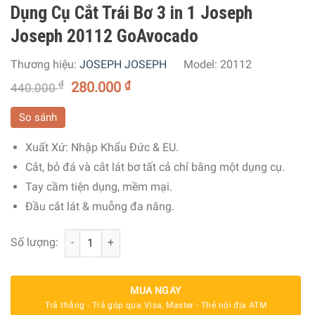
Dụng Cụ Cắt Trái Bơ 3 in 1 Joseph
Joseph 20112 GoAvocado
Thương hiệu:
JOSEPH JOSEPH
Model:
20112
₫
280.000
₫
440.000
So sánh
Xuất Xứ: Nhập Khẩu Đức & EU.
Cắt, bỏ đá và cắt lát bơ tất cả chỉ bằng một dụng cụ.
Tay cầm tiện dụng, mềm mại.
Đầu cắt lát & muỗng đa năng.
Dụng Cụ Cắt Trái Bơ 3 in 1 Joseph Joseph 20112 GoAvoc
Số lượng:
MUA NGAY
Trả thẳng - Trả góp qua Visa, Master - Thẻ nội địa ATM