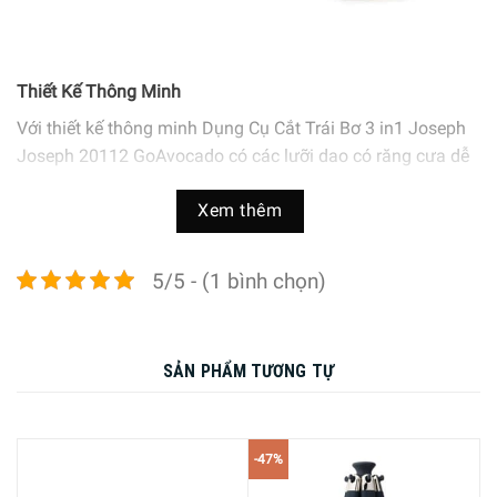
Thiết Kế Thông Minh
Với thiết kế thông minh Dụng Cụ Cắt Trái Bơ 3 in1 Joseph
Joseph 20112 GoAvocado có các lưỡi dao có răng cưa dễ
cắt đôi qua bơ và được gập lại 1 cách an toàn.
Xem thêm
Phần vỏ được làm bằng nhựa cao cấp giúp cho việc cầm
nắm dễ dàng hơn.
Mầu sắc trang nhã bắt mắt.
5/5 - (1 bình chọn)
SẢN PHẨM TƯƠNG TỰ
-47%