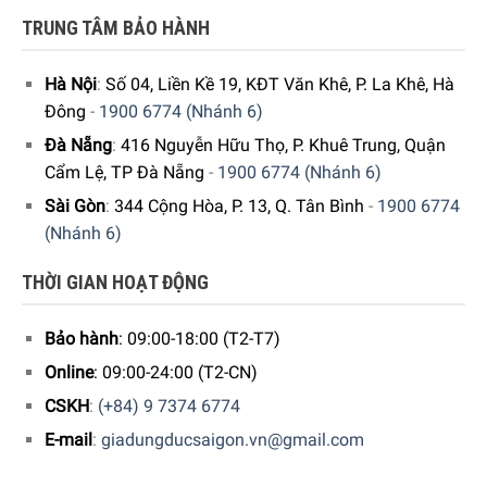
TRUNG TÂM BẢO HÀNH
Hà Nội
:
Số 04, Liền Kề 19, KĐT Văn Khê, P. La Khê, Hà
Đông
-
1900 6774 (Nhánh 6)
Đà Nẵng
:
416 Nguyễn Hữu Thọ, P. Khuê Trung, Quận
Cẩm Lệ, TP Đà Nẵng
-
1900 6774 (Nhánh 6)
Sài Gòn
:
344 Cộng Hòa, P. 13, Q. Tân Bình
-
1900 6774
(Nhánh 6)
THỜI GIAN HOẠT ĐỘNG
Bảo hành
: 09:00-18:00 (T2-T7)
Online
: 09:00-24:00 (T2-CN)
CSKH
:
(+84) 9 7374 6774
E-mail
:
giadungducsaigon.vn@gmail.com