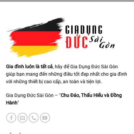
sang trọng, tinh tế cùng các đường nét cổ điển theo phong
cách Ý. Các sản phẩm nằm trong bộ sưu tập Icona Vintage
của Delonghi được người tiêu dùng đánh giá rất cao về
mặt thiết kế.
Gia đình luôn là tất cả
, hãy để Gia Dụng Đức Sài Gòn
giúp bạn mang đến những điều tốt đẹp nhất cho gia đình
với những thiết bị cao cấp, an toàn và tiện lợi.
Máy Pha Cà Phê Delonghi Icona Vintage ECOV311BK Với Vẻ
Gia Dụng Đức Sài Gòn – "
Chu Đáo, Thấu Hiểu và Đồng
Ngoài Cổ Điển
Hành
"
Áp suất chiết xuất lớn lên đến 15bar
Một trong những yếu tố để tạo nên một ly cà phê Espresso