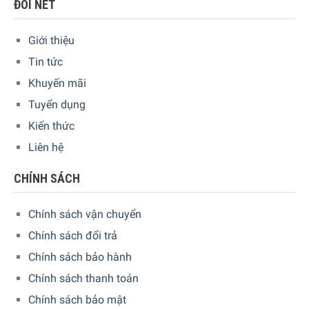
ĐÔI NÉT
đậm đà, đúng chất đó là áp suất nước nóng khi chiết xuất.
Với áp suất lên đến 15bar,
Máy pha cà phê cho gia đình
Delonghi Icona Vintage ECOV311BK sẽ không làm bạn thất
Giới thiệu
vọng khi thưởng thức một ly Espresso và lớp kem hoàn
Tin tức
hảo.
Khuyến mãi
Tuyển dụng
Kiến thức
Liên hệ
CHÍNH SÁCH
Chính sách vận chuyển
Chính sách đổi trả
Chính sách bảo hành
Chính sách thanh toán
Chính sách bảo mật