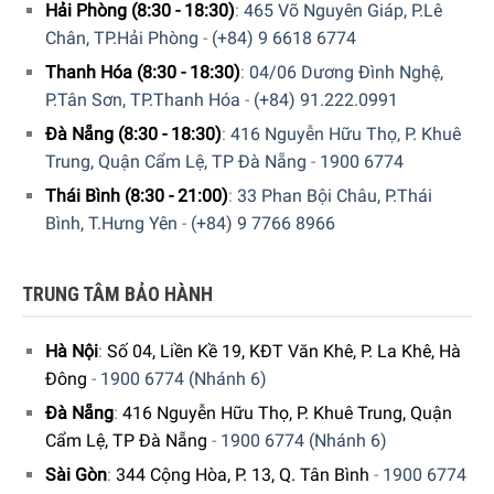
Hải Phòng (8:30 - 18:30)
:
465 Võ Nguyên Giáp, P.Lê
Chân, TP.Hải Phòng
-
(+84) 9 6618 6774
Thanh Hóa (8:30 - 18:30)
:
04/06 Dương Đình Nghệ,
P.Tân Sơn, TP.Thanh Hóa
-
(+84) 91.222.0991
Đà Nẵng (8:30 - 18:30)
:
416 Nguyễn Hữu Thọ, P. Khuê
Trung, Quận Cẩm Lệ, TP Đà Nẵng
-
1900 6774
Thái Bình (8:30 - 21:00)
:
33 Phan Bội Châu, P.Thái
Bình, T.Hưng Yên
-
(+84) 9 7766 8966
TRUNG TÂM BẢO HÀNH
Hà Nội
:
Số 04, Liền Kề 19, KĐT Văn Khê, P. La Khê, Hà
Máy Pha Cà Phê Delonghi Icona Vintage ECOV311BK Dễ Dàng
Đông
-
1900 6774 (Nhánh 6)
Tạo Được Bọt Sữa Theo Ý Thích
Đà Nẵng
:
416 Nguyễn Hữu Thọ, P. Khuê Trung, Quận
Cẩm Lệ, TP Đà Nẵng
-
1900 6774 (Nhánh 6)
Bộ lọc đa chức năng
Sài Gòn
:
344 Cộng Hòa, P. 13, Q. Tân Bình
-
1900 6774