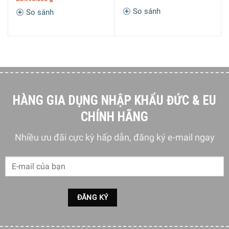
So sánh
So sánh
HÀNG GIA DỤNG NHẬP KHẨU ĐỨC & EU
CHÍNH HÃNG
Máy Pha Cà Phê Delonghi Icona Vintage ECOV311BK Không
Cầu Kỳ Nhưng Chất Lượng
Nhiều ưu đãi cực kỳ hấp dẫn, đăng ký e-mail ngay
Thông Tin Cơ Bản Của Máy Pha Cà Phê Delonghi Icona
Vintage ECOV311BK
Thuộc bộ sưu tập Icona Vintage
Sản phẩm Máy Pha Cà Phê Delonghi Icona Vintage
ECOV311BK với các chi tiết được mạ Crom sáng bóng