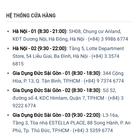
HỆ THỐNG CỬA HÀNG
Máy Pha Cà Phê Delonghi Icona Vintage ECOV311BK Mạng Lại
Hà Nội - 01 (8:30 - 21:00)
:
SH08, Chung cư Anland,
Ly Cà Phê Đúng Chuẩn
KĐT Dương Nội, Hà Đông, Hà Nội
-
(+84) 3 9986 6774
Hà Nội - 02 (9:30 - 22:00)
:
Tầng 5, Lotte Department
Hệ thống đánh sữa truyền thống
Store, 54 Liễu Giai, Ba Đình, Hà Nội
-
(+84) 3 3574
6815
Với Máy Pha Cà Phê Delonghi Icona Vintage ECOV311BK
bạn có ngay các thức uống khác đi kèm với lớp bọt sữa
Gia Dụng Đức Sài Gòn - 01 (8:30 - 18:30)
:
344 Cộng
yêu thích theo phong cách của bạn. Hệ thống đánh sữa
Hòa, P. 13, Q. Tân Bình, TP.HCM
-
(+84) 9 7374 6774
theo phong cách truyền thống sẽ giúp bạn tạo ra bọt sữa
Gia Dụng Đức Sài Gòn - 02 (8:30 - 18:30)
:
Số 52,
với mật độ theo ý thích của bạn.
đường số 4, KDC Himlam, Quận 7, TP.HCM
-
(+84) 3
9222 6774
Gia Dụng Đức Sài Gòn - 03 (9:30 - 22:00)
:
L3-16a,
Tầng 3, Tòa nhà ESTELLA PLACE, 88 Song Hành, P. An
Phú, Tp. Thủ Đức, TP.HCM
-
(+84) 3 5359 6774