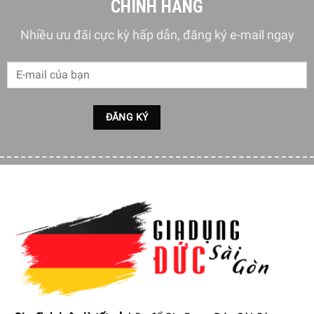
CHÍNH HÃNG
Nhiều ưu đãi cực kỳ hấp dẫn, đăng ký e-mail ngay
Với họa tiết cây cối được mạ vàng 24k tạo phong cách
quyền quý, cốc trà vành thấp Dibbern Golden Forest
0112007200 tạo nên một điểm nhấn sang trọng và tinh tế
cho bất kỳ không gian nào. Bạn có thể tận hưởng không
chỉ hương vị trà tuyệt hảo mà còn cả vẻ đẹp đáng kinh
ngạc của sản phẩm này.
Không chỉ là một cốc trà thông thường, cốc trà vành thấp