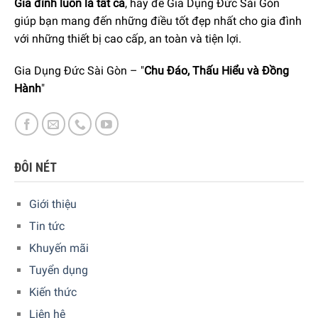
Dibbern Golden Forest 0112007200 mang đến cho bạn sự
Gia đình luôn là tất cả
, hãy để Gia Dụng Đức Sài Gòn
thoải mái tối đa. Với trọng lượng nhẹ hơn 30% so với các
giúp bạn mang đến những điều tốt đẹp nhất cho gia đình
sản phẩm cùng loại, bạn sẽ cảm nhận được sự thoải mái
với những thiết bị cao cấp, an toàn và tiện lợi.
khi cầm nắm và sử dụng cốc. Bạn có thể thư giãn mỗi khi
Gia Dụng Đức Sài Gòn – "
Chu Đáo, Thấu Hiểu và Đồng
thưởng thức trà yêu thích của mình.
Hành
"
ĐÔI NÉT
Giới thiệu
Tin tức
Khuyến mãi
Tuyển dụng
Kiến thức
Liên hệ