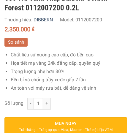
Forest 0112007200 0.2L
Thương hiệu:
DIBBERN
Model:
0112007200
2.350.000
₫
So sánh
Chất liệu sứ xương cao cấp, độ bền cao
Họa tiết mạ vàng 24k đẳng cấp, quyền quý
Trọng lượng nhẹ hơn 30%
Bền bỉ và chống trầy xước gấp 7 lần
An toàn với máy rửa bát, dễ dàng vệ sinh
Cốc Trà Vành Thấp Dibbern Golden Forest 0112007200 0.
Số lượng:
MUA NGAY
Trả thẳng - Trả góp qua Visa, Master - Thẻ nội địa ATM