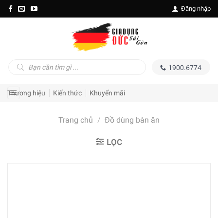
Skip
Đăng nhập
to
content
Tìm
1900.6774
kiếm
sản
phẩm
Thương hiệu
Kiến thức
Khuyến mãi
Trang chủ
/
Đồ dùng bàn ăn
LỌC