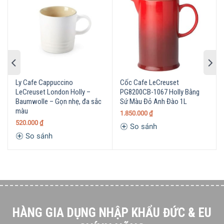
năng chống trầy xước gấp 7 lần so với các sản phẩm gốm,
sứ khác. Bạn có thể yên tâm rằng cốc trà sẽ luôn giữ được
vẻ đẹp và sự hoàn hảo của nó trong suốt thời gian sử
dụng.
Ly Cafe Cappuccino
Cốc Cafe LeCreuset
LeCreuset London Holly –
PG8200CB-1067 Holly Bằng
Baumwolle – Gọn nhẹ, đa sắc
Sứ Màu Đỏ Anh Đào 1L
màu
1.850.000
₫
520.000
₫
So sánh
So sánh
HÀNG GIA DỤNG NHẬP KHẨU ĐỨC & EU