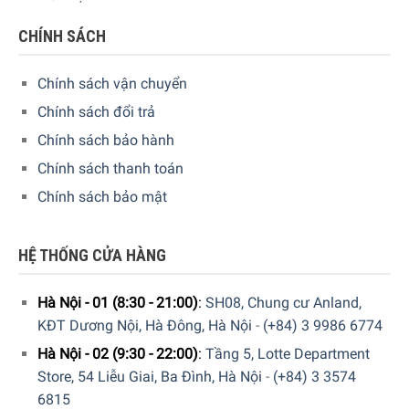
CHÍNH SÁCH
Chính sách vận chuyển
Chính sách đổi trả
Chính sách bảo hành
Chính sách thanh toán
Chính sách bảo mật
Ngoài ra, cốc trà vành thấp Dibbern Golden Forest
HỆ THỐNG CỬA HÀNG
0112007200 còn đảm bảo sức khỏe và an toàn cho bạn.
Với chất liệu không chứa chì, bạn có thể yên tâm về sức
Hà Nội - 01 (8:30 - 21:00)
:
SH08, Chung cư Anland,
khỏe khi sử dụng cốc. Sản phẩm cũng an toàn khi sử dụng
KĐT Dương Nội, Hà Đông, Hà Nội
-
(+84) 3 9986 6774
với máy rửa bát, tiết kiệm thời gian và công sức trong việc
Hà Nội - 02 (9:30 - 22:00)
:
Tầng 5, Lotte Department
làm sạch.
Store, 54 Liễu Giai, Ba Đình, Hà Nội
-
(+84) 3 3574
6815
Nhờ độ thấu quang cao, cốc trà vành thấp Dibbern Golden