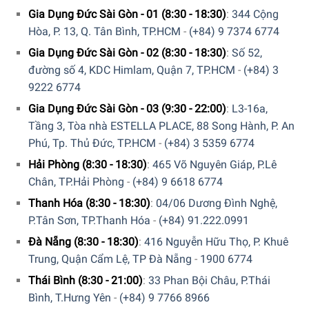
Forest cho phép bạn thưởng thức trọn vẹn màu sắc và độ
Gia Dụng Đức Sài Gòn - 01 (8:30 - 18:30)
:
344 Cộng
trong suốt của trà. Mỗi giọt trà sẽ tỏa sáng trong ánh nắng,
Hòa, P. 13, Q. Tân Bình, TP.HCM
-
(+84) 9 7374 6774
mang đến cho bạn trải nghiệm tuyệt vời và thú vị.
Gia Dụng Đức Sài Gòn - 02 (8:30 - 18:30)
:
Số 52,
đường số 4, KDC Himlam, Quận 7, TP.HCM
-
(+84) 3
9222 6774
Gia Dụng Đức Sài Gòn - 03 (9:30 - 22:00)
:
L3-16a,
Tầng 3, Tòa nhà ESTELLA PLACE, 88 Song Hành, P. An
Phú, Tp. Thủ Đức, TP.HCM
-
(+84) 3 5359 6774
Hải Phòng (8:30 - 18:30)
:
465 Võ Nguyên Giáp, P.Lê
Chân, TP.Hải Phòng
-
(+84) 9 6618 6774
Thanh Hóa (8:30 - 18:30)
:
04/06 Dương Đình Nghệ,
P.Tân Sơn, TP.Thanh Hóa
-
(+84) 91.222.0991
Đà Nẵng (8:30 - 18:30)
:
416 Nguyễn Hữu Thọ, P. Khuê
Trung, Quận Cẩm Lệ, TP Đà Nẵng
-
1900 6774
Thái Bình (8:30 - 21:00)
:
33 Phan Bội Châu, P.Thái
Bình, T.Hưng Yên
-
(+84) 9 7766 8966