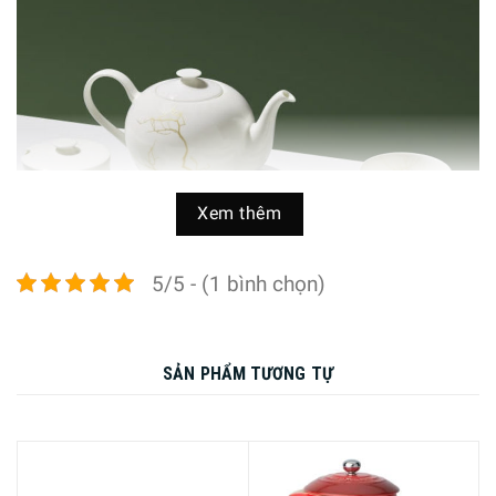
Xem thêm
5/5 - (1 bình chọn)
SẢN PHẨM TƯƠNG TỰ
Cốc trà vành thấp Dibbern Golden Forest 0112007200 0.2L
là sự kết hợp hoàn hảo giữa nghệ thuật và sự tỉ mỉ. Với
chất liệu sứ xương độc đáo, sản phẩm có độ bền và khả