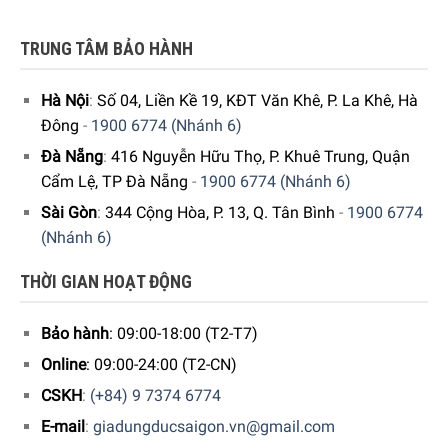
TRUNG TÂM BẢO HÀNH
Hà Nội
:
Số 04, Liền Kề 19, KĐT Văn Khê, P. La Khê, Hà
Đông
-
1900 6774 (Nhánh 6)
Đà Nẵng
:
416 Nguyễn Hữu Thọ, P. Khuê Trung, Quận
Cẩm Lệ, TP Đà Nẵng
-
1900 6774 (Nhánh 6)
Sài Gòn
:
344 Cộng Hòa, P. 13, Q. Tân Bình
-
1900 6774
Hiện tại sản phẩm đang được bày bán tại
hệ thống
(Nhánh 6)
showroom cửa hàng của Gia dụng Đức Sài Gòn
trên toàn
THỜI GIAN HOẠT ĐỘNG
quốc. Quý vị hãy gọi điện trực tiếp vào Hotline:
1900
6774
hoặc
039 222 6774
để nhận được những tư vấn chi
Bảo hành
: 09:00-18:00 (T2-T7)
tiết và đặt mua sản phẩm. Hoặc đặt hàng trực tiếp trên
website. Nhân viên tổng đài của Gia Dụng Đức Sài Gòn sẽ
Online
: 09:00-24:00 (T2-CN)
gọi lại để xác nhận đơn hàng với quý khách.
CSKH
:
(+84) 9 7374 6774
E-mail
:
giadungducsaigon.vn@gmail.com