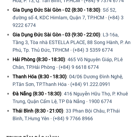
Hòa, P. 13, Q. Tân Bình, TP.HCM
-
(+84) 9 7374 6774
Gia Dụng Đức Sài Gòn - 02 (8:30 - 18:30)
:
Số 52,
5/5 - (1 bình chọn)
đường số 4, KDC Himlam, Quận 7, TP.HCM
-
(+84) 3
9222 6774
Gia Dụng Đức Sài Gòn - 03 (9:30 - 22:00)
:
L3-16a,
Tầng 3, Tòa nhà ESTELLA PLACE, 88 Song Hành, P. An
Phú, Tp. Thủ Đức, TP.HCM
-
(+84) 3 5359 6774
Hải Phòng (8:30 - 18:30)
:
465 Võ Nguyên Giáp, P.Lê
Chân, TP.Hải Phòng
-
(+84) 9 6618 6774
Thanh Hóa (8:30 - 18:30)
:
04/06 Dương Đình Nghệ,
P.Tân Sơn, TP.Thanh Hóa
-
(+84) 91.222.0991
Đà Nẵng (8:30 - 18:30)
:
416 Nguyễn Hữu Thọ, P. Khuê
Trung, Quận Cẩm Lệ, TP Đà Nẵng
-
1900 6774
Thái Bình (8:30 - 21:00)
:
33 Phan Bội Châu, P.Thái
Bình, T.Hưng Yên
-
(+84) 9 7766 8966