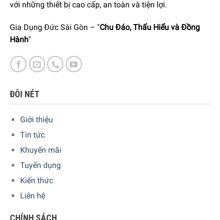
hoặc sứt mẻ. Nachtmann 100630 chịu được nhiệt độ cao
với những thiết bị cao cấp, an toàn và tiện lợi.
cũng như thấp, hạn chế nứt vỡ do tác động của nhiệt và an
Gia Dụng Đức Sài Gòn – "
Chu Đáo, Thấu Hiểu và Đồng
toàn tuyệt đối cho sức khỏe người dùng và không chứa
Hành
"
thành phần độc hại, đảm bảo an toàn cho sức khỏe.
ĐÔI NÉT
Giới thiệu
Tin tức
Khuyến mãi
Tuyển dụng
Kiến thức
Liên hệ
Hiện tại sản phẩm đang được bày bán tại
h
ệ thống
CHÍNH SÁCH