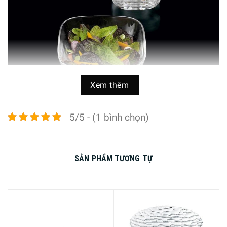
Xem thêm
5/5 - (1 bình chọn)
Thiết kế quý phái, thanh lịch, đơn giản nhưng chất lượng
cao
SẢN PHẨM TƯƠNG TỰ
Nachtmann là sự kết hợp giữa thiết kế tinh tế và nghệ thuật
thổi thủ công truyền thống của Đức. Đây cũng là một trong
những nhà sản xuất pha lê có sản phẩm thân thiện/an
toàn nhất với môi trường và sức khỏe con người. pha lê
Nachtmann là thủy tinh pha lê chất lượng cao, cắt bằng
laser và đánh bóng, thích hợp bày biện phòng khách với