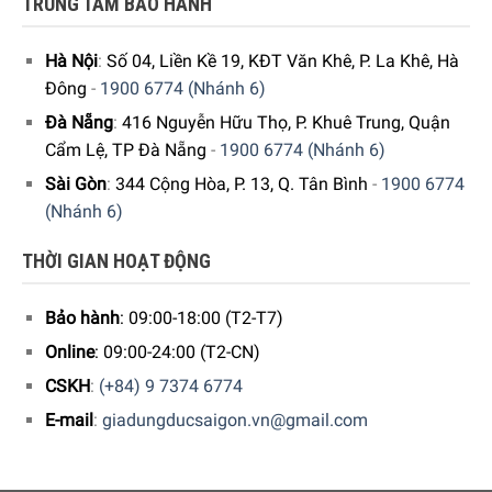
TRUNG TÂM BẢO HÀNH
Hà Nội
:
Số 04, Liền Kề 19, KĐT Văn Khê, P. La Khê, Hà
Đông
-
1900 6774 (Nhánh 6)
Đà Nẵng
:
416 Nguyễn Hữu Thọ, P. Khuê Trung, Quận
Cẩm Lệ, TP Đà Nẵng
-
1900 6774 (Nhánh 6)
Sài Gòn
:
344 Cộng Hòa, P. 13, Q. Tân Bình
-
1900 6774
(Nhánh 6)
THỜI GIAN HOẠT ĐỘNG
Bảo hành
: 09:00-18:00 (T2-T7)
Online
: 09:00-24:00 (T2-CN)
CSKH
:
(+84) 9 7374 6774
E-mail
:
giadungducsaigon.vn@gmail.com