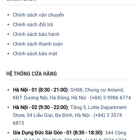
showroom cửa hàng của Gia dụng Đức Sài Gòn
trên toàn
quốc. Quý vị hãy gọi điện trực tiếp vào Hotline:
1900
Chính sách vận chuyển
6774
hoặc
039 222 6774
để nhận được những tư vấn chi
Chính sách đổi trả
tiết và đặt mua sản phẩm. Hoặc đặt hàng trực tiếp trên
Chính sách bảo hành
website. Nhân viên tổng đài của Gia dụng Đức Sài Gòn sẽ
gọi lại để xác nhận đơn hàng với quý khách.
Chính sách thanh toán
Chính sách bảo mật
GIA DỤNG ĐỨC SÀI GÒN CAM KẾT:
Giao hàng nhanh chóng toàn quốc.
HỆ THỐNG CỬA HÀNG
Bảo hành bằng thẻ bảo hành chính hãng từ công ty.
Hà Nội - 01 (8:30 - 21:00)
:
SH08, Chung cư Anland,
Hàng đúng nguồn gốc, chính hãng, nhập khẩu Đức &
KĐT Dương Nội, Hà Đông, Hà Nội
-
(+84) 3 9986 6774
EU.
Hà Nội - 02 (9:30 - 22:00)
:
Tầng 5, Lotte Department
Store, 54 Liễu Giai, Ba Đình, Hà Nội
-
(+84) 3 3574
Ngoài ra quý khách còn có thể tham khảo thêm các sản
6815
phẩm
Muỗng, chén, đĩa
khác đang được bán tại các
showroom của Gia dụng Đức Sài Gòn trên toàn quốc và
Gia Dụng Đức Sài Gòn - 01 (8:30 - 18:30)
:
344 Cộng
website của chúng tôi.