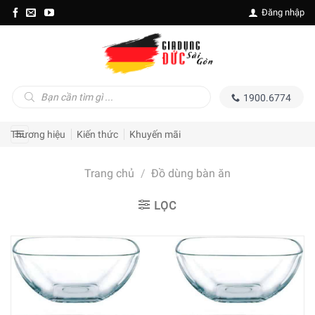
Skip
Đăng nhập
to
content
Tìm
1900.6774
kiếm
sản
phẩm
Thương hiệu
Kiến thức
Khuyến mãi
Trang chủ
/
Đồ dùng bàn ăn
LỌC