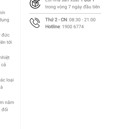
trong vòng 7 ngày đầu tiên
hín
Thứ 2 - CN
: 08:30 - 21:00
 dụng
Hotline
: 1900 6774
ừ đức
ên tới
nhiệt
 cả
ác loại
mà
cầm nắm
 đối