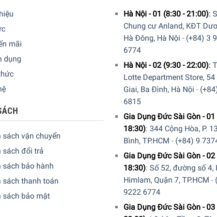
thiệu
Hà Nội - 01 (8:30 - 21:00)
:
S
Chung cư Anland, KĐT Dươ
ức
Hà Đông, Hà Nội
-
(+84) 3 
ến mãi
6774
n dụng
Hà Nội - 02 (9:30 - 22:00)
:
T
thức
Lotte Department Store, 54
hệ
Giai, Ba Đình, Hà Nội
-
(+84
6815
SÁCH
Gia Dụng Đức Sài Gòn - 01 
18:30)
:
344 Cộng Hòa, P. 13
h sách vận chuyển
Bình, TP.HCM
-
(+84) 9 737
 sách đổi trả
Gia Dụng Đức Sài Gòn - 02 
h sách bảo hành
18:30)
:
Số 52, đường số 4,
Himlam, Quận 7, TP.HCM
-
 sách thanh toán
9222 6774
h sách bảo mật
Gia Dụng Đức Sài Gòn - 03 