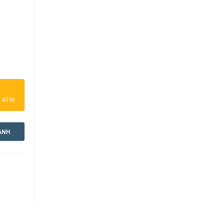
riginal-Profi Collection® số lượng
a ATM
ANH