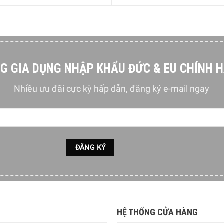
G GIA DỤNG NHẬP KHẨU ĐỨC & EU CHÍNH 
Nhiều ưu đãi cực kỳ hấp dẫn, đăng ký e-mail ngay
T
HỆ THỐNG CỬA HÀNG