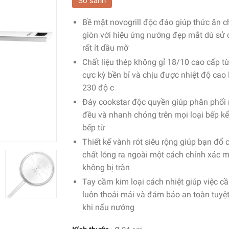
So sánh
Bề mặt novogrill độc đáo giúp thức ăn c
giòn với hiệu ứng nướng đẹp mắt dù sử
rất ít dầu mỡ
Chất liệu thép không gỉ 18/10 cao cấp t
cực kỳ bền bỉ và chịu được nhiệt độ cao l
230 độ c
Đáy cookstar độc quyền giúp phân phối 
đều và nhanh chóng trên mọi loại bếp kể
bếp từ
Thiết kế vành rót siêu rộng giúp bạn đổ c
chất lỏng ra ngoài một cách chính xác 
không bị tràn
Tay cầm kim loại cách nhiệt giúp việc 
luôn thoải mái và đảm bảo an toàn tuyệt
khi nấu nướng