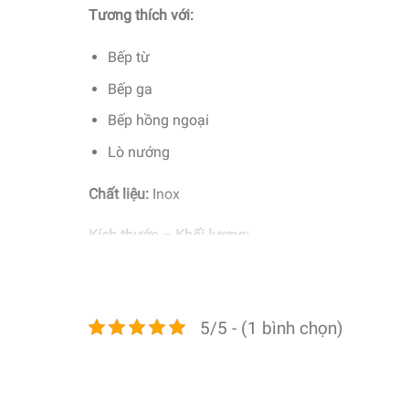
Tương thích với:
Bếp từ
Bếp ga
Bếp hồng ngoại
Lò nướng
Chất liệu:
Inox
Kích thước – Khối lượng:
Chảo Ø 24 cm: Dài 44,5 cm x Cao 80 cm x Rộn
Chảo Ø 28 cm: Dài 51 cm x Cao 85 cm x Rộng 
5/5 - (1 bình chọn)
Tiện ích:
– Vành rót chảo rộng, chóng tràn