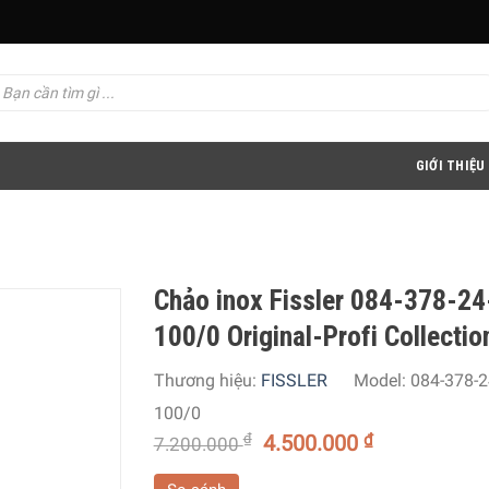
GIỚI THIỆU
Chảo inox Fissler 084-378-24
100/0 Original-Profi Collecti
Thương hiệu:
FISSLER
Model:
084-378-2
100/0
₫
4.500.000
₫
7.200.000