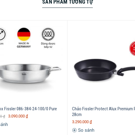
SẢN PHẨM TƯƠNG TỰ
tiết kiệm điện
ox Fissler 086-384-24-100/0 Pure
Chảo Fissler Protect Alux Premium 
28cm
3.090.000
₫
00
₫
3.290.000
₫
sánh
So sánh