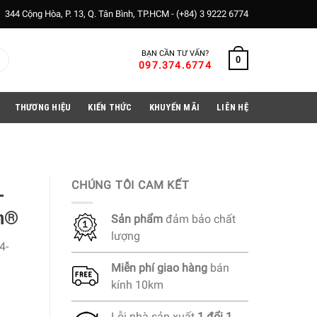
344 Cộng Hòa, P. 13, Q. Tân Bình, TP.HCM -
(+84) 3 9222 6774
BẠN CẦN TƯ VẤN?
0
097.374.6774
THƯƠNG HIỆU
KIẾN THỨC
KHUYẾN MÃI
LIÊN HỆ
CHÚNG TÔI CAM KẾT
-
on®
Sản phẩm
đảm bảo chất
lượng
4-
Miễn phí
giao hàng
bán
kính 10km
Lỗi nhà sản xuất
1 đổi 1