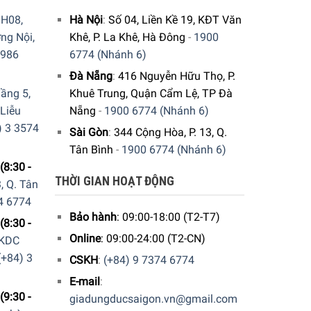
H08,
Hà Nội
:
Số 04, Liền Kề 19, KĐT Văn
ng Nội,
Khê, P. La Khê, Hà Đông
-
1900
9986
6774 (Nhánh 6)
Đà Nẵng
:
416 Nguyễn Hữu Thọ, P.
ầng 5,
Khuê Trung, Quận Cẩm Lệ, TP Đà
 Liễu
Nẵng
-
1900 6774 (Nhánh 6)
) 3 3574
Sài Gòn
:
344 Cộng Hòa, P. 13, Q.
Tân Bình
-
1900 6774 (Nhánh 6)
(8:30 -
THỜI GIAN HOẠT ĐỘNG
, Q. Tân
4 6774
Bảo hành
: 09:00-18:00 (T2-T7)
(8:30 -
Online
: 09:00-24:00 (T2-CN)
 KDC
(+84) 3
CSKH
:
(+84) 9 7374 6774
E-mail
:
(9:30 -
giadungducsaigon.vn@gmail.com