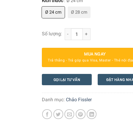
Kích thước
: Ø 24 cm
Ø 24 cm
Ø 28 cm
Chảo inox Fissler 084-378-24-100/0 O
Số lượng:
MUA NGAY
Trả thẳng - Trả góp qua Visa, Master - Thẻ nội đị
GỌI LẠI TƯ VẤN
ĐẶT HÀNG NH
Danh mục:
Chảo Fissler