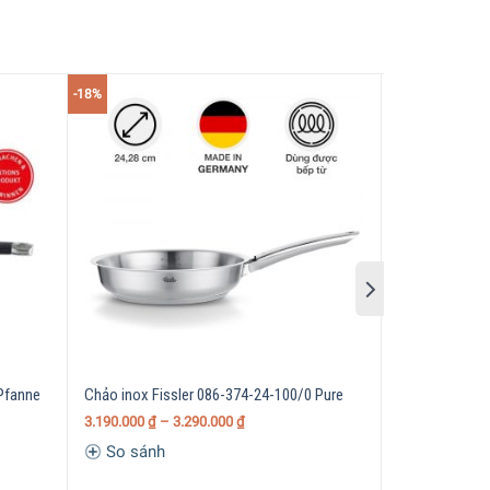
-18%
Pfanne
Chảo inox Fissler 086-374-24-100/0 Pure
Chảo Fissler 
cm
3.190.000
₫
–
3.290.000
₫
So sánh
So sánh