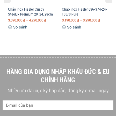
Chảo Inox Fissler Crispy
Chảo inox Fissler 086-374-24-
Steelux Premium 20, 24, 28cm
100/0 Pure
3.090.000
₫
–
4.290.000
₫
3.190.000
₫
–
3.290.000
₫
So sánh
So sánh
HÀNG GIA DỤNG NHẬP KHẨU ĐỨC & EU
CHÍNH HÃNG
Nhiều ưu đãi cực kỳ hấp dẫn, đăng ký e-mail ngay