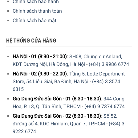
Chính sách bảo hành
Chính sách thanh toán
Chính sách bảo mật
HỆ THỐNG CỬA HÀNG
Hà Nội - 01 (8:30 - 21:00)
:
SH08, Chung cư Anland,
KĐT Dương Nội, Hà Đông, Hà Nội
-
(+84) 3 9986 6774
Hà Nội - 02 (9:30 - 22:00)
:
Tầng 5, Lotte Department
Store, 54 Liễu Giai, Ba Đình, Hà Nội
-
(+84) 3 3574
6815
Gia Dụng Đức Sài Gòn - 01 (8:30 - 18:30)
:
344 Cộng
Hòa, P. 13, Q. Tân Bình, TP.HCM
-
(+84) 9 7374 6774
Gia Dụng Đức Sài Gòn - 02 (8:30 - 18:30)
:
Số 52,
đường số 4, KDC Himlam, Quận 7, TP.HCM
-
(+84) 3
9222 6774