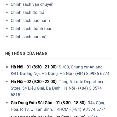
Chính sách vận chuyển
Đổ trực tiếp đến khi đầy khay (100 ~ 200ml)
Chính sách đổi trả
Đậy nắp khay chứa. Chu trình rửa sẽ tự động xả để sử
Chính sách bảo hành
dụng
Chính sách thanh toán
Khi hết chất làm bóng, máy rửa bát sẽ tự động sáng
Chính sách bảo mật
đèn trên màn hình điều khiển.
Lưu ý khi sử dụng
HỆ THỐNG CỬA HÀNG
Tránh xa tầm tay trẻ em
Hà Nội - 01 (8:30 - 21:00)
:
SH08, Chung cư Anland,
Bảo quản nơi khô ráo. Nhiệt độ không quá 40 độ C (104
KĐT Dương Nội, Hà Đông, Hà Nội
-
(+84) 3 9986 6774
độ F)
Hà Nội - 02 (9:30 - 22:00)
:
Tầng 5, Lotte Department
Không bảo quản nơi có ánh nắng mặt trời
Store, 54 Liễu Giai, Ba Đình, Hà Nội
-
(+84) 3 3574
Để có kết quả tối ưu, nên sử dụng kết hợp với chất tẩy
6815
rửa tổng hợp của bạn.
Gia Dụng Đức Sài Gòn - 01 (8:30 - 18:30)
:
344 Cộng
Hòa, P. 13, Q. Tân Bình, TP.HCM
-
(+84) 9 7374 6774