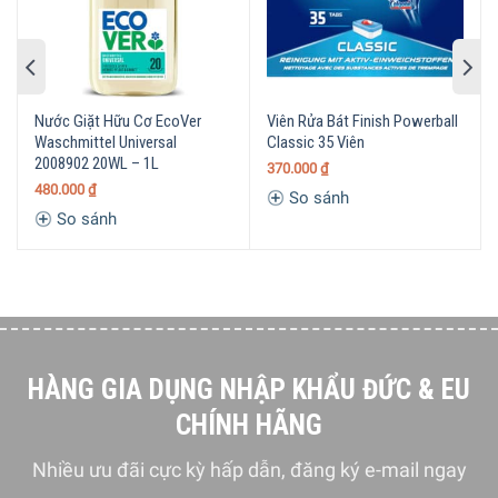
Loại bỏ các đốm và cặn cho độ sáng bóng hơn
Thành phần bảo vệ kính cho độ sáng bóng trên ly chén
thủy tinh
Nước Giặt Hữu Cơ EcoVer
Viên Rửa Bát Finish Powerball
Đẩy nhanh tốc độ sấy khô bát đĩa
Waschmittel Universal
Classic 35 Viên
Làm khô ngay cả trên các vật dụng từ nhựa
2008902 20WL – 1L
370.000
₫
480.000
₫
So sánh
Tự động xả ra trong chu trình của máy rửa chén, bát
So sánh
HÀNG GIA DỤNG NHẬP KHẨU ĐỨC & EU
CHÍNH HÃNG
Nhiều ưu đãi cực kỳ hấp dẫn, đăng ký e-mail ngay