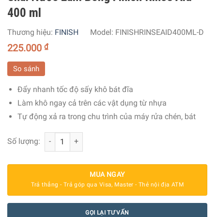
400 ml
Thương hiệu:
FINISH
Model:
FINISHRINSEAID400ML-D
225.000
₫
So sánh
Đẩy nhanh tốc độ sấy khô bát đĩa
Làm khô ngay cả trên các vật dụng từ nhựa
Tự động xả ra trong chu trình của máy rửa chén, bát
Chai Nước Làm Bóng Finish Rinse Aid 400 ml số lượng
Số lượng:
MUA NGAY
Trả thẳng - Trả góp qua Visa, Master - Thẻ nội địa ATM
GỌI LẠI TƯ VẤN