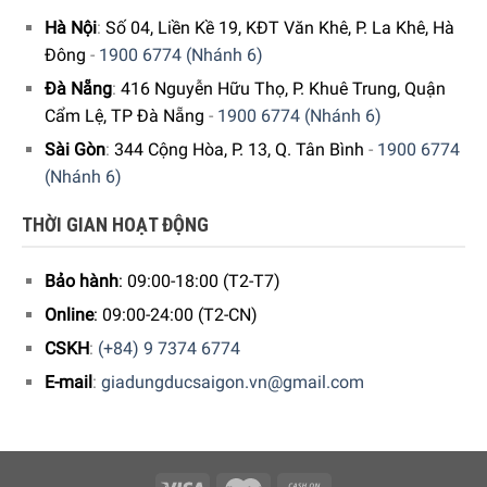
400 ml “
đang được bày bán tại
hệ thống showroom cửa
Hà Nội
:
Số 04, Liền Kề 19, KĐT Văn Khê, P. La Khê, Hà
hàng của Gia dụng Đức Sài Gòn
trên toàn quốc. Quý vị hãy
Đông
-
1900 6774 (Nhánh 6)
gọi điện trực tiếp vào Hotline:
1900 6774
hoặc
039 222
Đà Nẵng
:
416 Nguyễn Hữu Thọ, P. Khuê Trung, Quận
6774
để nhận được những tư vấn chi tiết và đặt mua sản
Cẩm Lệ, TP Đà Nẵng
-
1900 6774 (Nhánh 6)
phẩm. Hoặc đặt hàng trực tiếp trên website. Nhân viên
Sài Gòn
:
344 Cộng Hòa, P. 13, Q. Tân Bình
-
1900 6774
tổng đài của Gia Dụng Đức Sài Gòn sẽ gọi lại để xác nhận
(Nhánh 6)
đơn hàng với quý khách.
THỜI GIAN HOẠT ĐỘNG
GIA DỤNG ĐỨC SÀI GÒN CAM KẾT:
Bảo hành
: 09:00-18:00 (T2-T7)
Giao hàng nhanh chóng toàn quốc.
Online
: 09:00-24:00 (T2-CN)
Bảo hành bằng thẻ bảo hành chính hãng từ công ty.
CSKH
:
(+84) 9 7374 6774
Hàng đúng nguồn gốc, chính hãng, nhập khẩu Đức &
E-mail
:
giadungducsaigon.vn@gmail.com
EU.
Ngoài ra quý khách còn có thể tham khảo thêm các sản
phẩm
Dung Dịch Vệ Sinh
khác đang được bán tại các