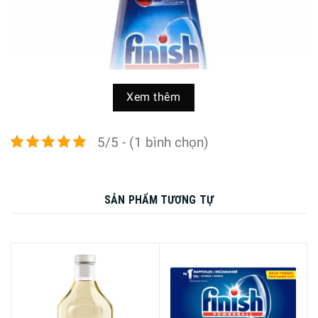
Xem thêm
5/5 - (1 bình chọn)
SẢN PHẨM TƯƠNG TỰ
Đặc tính của Nước Làm Bóng Finish Rinse Aid 400 ml
Nước làm bóng Finish Rinse Aid tăng cường gấp 5 lần
việc bảo vệ bát, đĩa.
Sấy khô tốt hơn 100% so với việc chỉ sử dụng chất tẩy
rửa thông thường