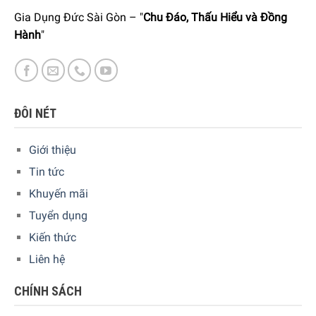
Gia Dụng Đức Sài Gòn – "
Chu Đáo, Thấu Hiểu và Đồng
Hành
"
ĐÔI NÉT
Giới thiệu
Tin tức
Khuyến mãi
Tuyển dụng
Kiến thức
Liên hệ
Cách sử dụng Nước Làm Bóng Finish Rinse Aid 400 ml
CHÍNH SÁCH
Mở nắp khay chứa chất làm bóng trên máy rửa bát.