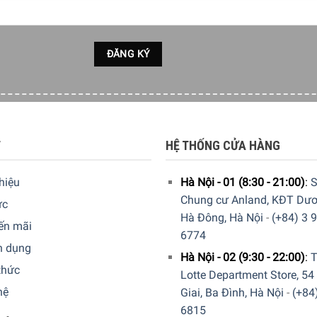
T
HỆ THỐNG CỬA HÀNG
thiệu
Hà Nội - 01 (8:30 - 21:00)
:
S
Chung cư Anland, KĐT Dươ
ức
Hà Đông, Hà Nội
-
(+84) 3 
ến mãi
6774
n dụng
Hà Nội - 02 (9:30 - 22:00)
:
T
thức
Lotte Department Store, 54
hệ
Giai, Ba Đình, Hà Nội
-
(+84
6815