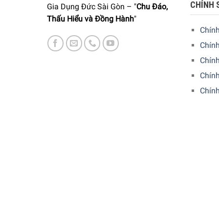
CHÍNH 
Gia Dụng Đức Sài Gòn – "
Chu Đáo,
Thấu Hiểu và Đồng Hành
"
Chín
Tạo sự ấn tượng đến các giác quan: mở ra hương 
Chính
cách đa dạng, phù hợp hoàn hảo với 4 loại rượu w
Chín
sau nhiều lần rửa, hạn chế vỡ nhờ tay nghề chất l
Chính
Chín