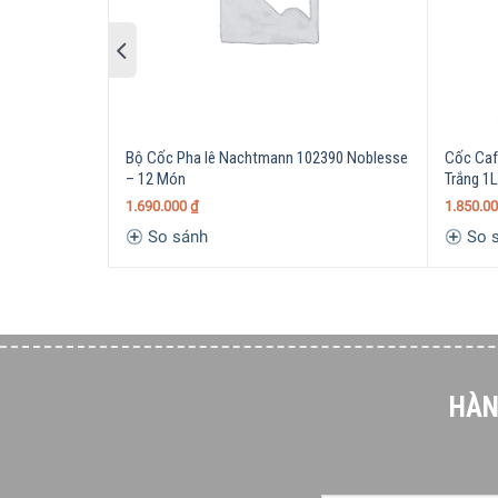
có đường nét sắc cạnh, khúc xạ ánh sáng rực rỡ
Cốc pha lê Nachtmann 98857 Noblesse Whiskybeche
một món quà vô cùng ý nghĩa và sang trọng dành 
giúp không gian gia đình bạn thêm ấm cúng và sa
Bộ Cốc Pha lê Nachtmann 102390 Noblesse
Cốc Caf
– 12 Món
Trắng 1L
1.690.000
₫
1.850.0
So sánh
So 
HÀN