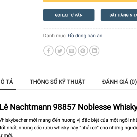
GỌI LẠI TƯ VẤN
ĐẶT HÀNG NH
Danh mục:
Đồ dùng bàn ăn
Ô TẢ
THÔNG SỐ KỸ THUẬT
ĐÁNH GIÁ (0)
 Lê Nachtmann 98857 Noblesse Whisk
hiskybecher mới mang đến hương vị đặc biệt của một ngôi nhà
 tốt nhất, những cốc rượu whisky này “phải có” cho những người
ư mới.