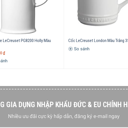
r không chỉ thích hợp sử dụng cho gia đình, đồ trang trí phò
cho những ngày lễ hay mừng tân gia. Không chỉ có vai trò tran
ng trọng.
e LeCreuset PG8200 Holly Màu
Cốc LeCreuset London Màu Trắng 3
So sánh
00
₫
sánh
G GIA DỤNG NHẬP KHẨU ĐỨC & EU CHÍNH 
Nhiều ưu đãi cực kỳ hấp dẫn, đăng ký e-mail ngay