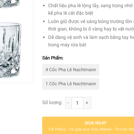
Chất liệu pha lê lộng lẫy, sang trọng nhờ 
kế pha lê cắt đặc biệt
Luôn giữ được vẻ sáng bóng trường tồn
thời gian, không bị ố vàng hay bị vệt nư
Dễ dàng vệ sinh và làm sạch bằng tay h
trong máy rửa bát
Sản Phẩm:
4 Cốc Pha Lê Nachtmann
1 Cốc Pha Lê Nachtmann
Bộ 4 Cốc Pha Lê Nachtmann 98857 N
Số lượng:
MUA NGAY
Trả thẳng - Trả góp qua Visa, Master - Thẻ nội đị