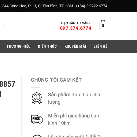
344 Cộng Hòa, P. 13, Q. Tân Bình, TP.HCM -
(+84) 3 9222 6774
BẠN CẦN TƯ VẤN?
0
097.374.6774
THƯƠNG HIỆU
KIẾN THỨC
KHUYẾN MÃI
LIÊN HỆ
CHÚNG TÔI CAM KẾT
98857
l
Sản phẩm
đảm bảo chất
lượng
Miễn phí
giao hàng
bán
kính 10km
Lỗi nhà sản xuất
1 đổi 1