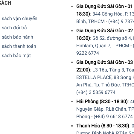
SÁCH
Gia Dụng Đức Sài Gòn - 01 
18:30)
:
344 Cộng Hòa, P. 13
h sách vận chuyển
Bình, TP.HCM
-
(+84) 9 737
thơm tinh thần ngất ngây và thưởng thức cocktail tuyệt vời, 
 sách đổi trả
Gia Dụng Đức Sài Gòn - 02 
hisky cổ điển. Được thiết kế và sản xuất tại Đức: an toàn trong
h sách bảo hành
18:30)
:
Số 52, đường số 4,
ượng cao với các thành phần tinh khiết nhất và nguyên liệu thô đ
Himlam, Quận 7, TP.HCM
-
 sách thanh toán
9222 6774
h sách bảo mật
Gia Dụng Đức Sài Gòn - 03 
22:00)
:
L3-16a, Tầng 3, Tò
ESTELLA PLACE, 88 Song H
An Phú, Tp. Thủ Đức, TP.H
(+84) 3 5359 6774
Hải Phòng (8:30 - 18:30)
:
4
Nguyên Giáp, P.Lê Chân, TP
Phòng
-
(+84) 9 6618 6774
Thanh Hóa (8:30 - 18:30)
:
Dương Đình Nghệ, P.Tân Sơ