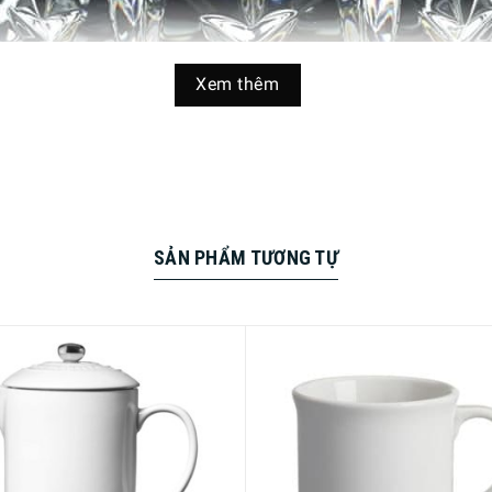
Xem thêm
SẢN PHẨM TƯƠNG TỰ
becher giúp bày trí trang nhã cho các loại đồ uống và rượu w
nh pha lê với thiết kế cắt vượt thời gian, chi tiết giống như một