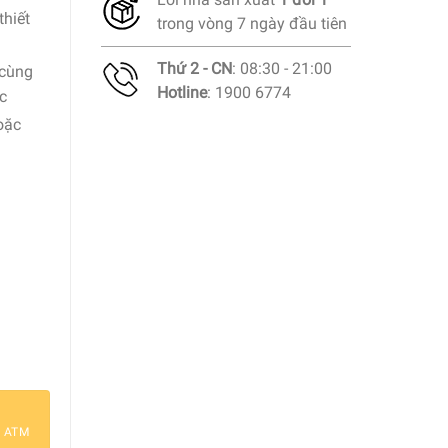
thiết
trong vòng 7 ngày đầu tiên
Thứ 2 - CN
: 08:30 - 21:00
 cùng
Hotline
: 1900 6774
ớc
oặc
oblesse Whiskybecher 245ml số lượng
a ATM