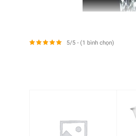
5/5 - (1 bình chọn)
Bộ 4 cốc pha lê Nachtmann 98857 Noblesse Whisky
nào, lý tưởng cho những buổi tối đặc biệt. Thủy ti