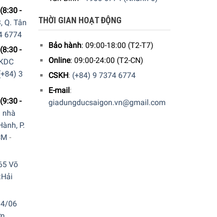
(8:30 -
THỜI GIAN HOẠT ĐỘNG
, Q. Tân
4 6774
nhấn mạnh cảm giác trong miệng đến đầu lưỡi một
Bảo hành
: 09:00-18:00 (T2-T7)
(8:30 -
 máy rửa bát, không làm giảm chất lượng thủy tinh
Online
: 09:00-24:00 (T2-CN)
 KDC
ặc biệt.
(+84) 3
CSKH
:
(+84) 9 7374 6774
E-mail
:
(9:30 -
giadungducsaigon.vn@gmail.com
a nhà
ành, P.
CM
-
65 Võ
.Hải
04/06
n,