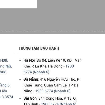
TRUNG TÂM BẢO HÀNH
H08,
Hà Nội
:
Số 04, Liền Kề 19, KĐT Văn
ng Nội,
Khê, P. La Khê, Hà Đông
-
1900
9986
6774 (Nhánh 6)
Đà Nẵng
:
416 Nguyễn Hữu Thọ, P.
ầng 5,
Khuê Trung, Quận Cẩm Lệ, TP Đà
 Liễu
Nẵng
-
1900 6774 (Nhánh 6)
) 3 3574
Sài Gòn
:
344 Cộng Hòa, P. 13, Q.
Tân Bình
-
1900 6774 (Nhánh 6)