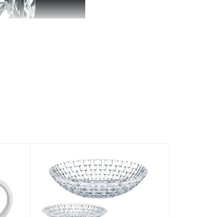
hisky của bạn đến bất kỳ đầu bàn hoặc quầy bar
 viên kim cương, kết cấu độc đáo, cạnh mịn, không