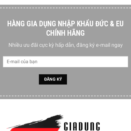
HÀNG GIA DỤNG NHẬP KHẨU ĐỨC & EU
CHÍNH HÃNG
Nhiều ưu đãi cực kỳ hấp dẫn, đăng ký e-mail ngay
Bình giữ nhiệt Emsa Mambo 1L có thời gian giữ nóng vượt
trội lên tới 12 giờ và giữ lạnh lên tới 24h. Nhờ có bộ phận
lõi của bình được làm từ thuỷ tinh bọc bên ngoài một lớp
nhựa cao cấp và thiết kế bình hút chân không mà người
dùng có thể thoải mái thưởng thức nước nóng hoặc lạnh
mọi nơi mà không lo sợ nước của mình nhanh mất nhiệt