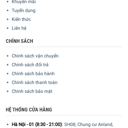
Khuyến mãi
Tuyển dụng
Kiến thức
Liên hệ
Bình giữ nhiệt Emsa Mambo 1L được thiết kế cùng với một
nắp mở vô cùng tiện lợi được làm từ chất liệu cao cấp giúp
CHÍNH SÁCH
người dùng có thể thực hiện các thao tác rót nước vào bình
và đổ nước ra một cách đơn giản và nhanh chóng mà
Chính sách vận chuyển
không bị rớt nước ra ngoài. Nắp đóng mở tự động với một
Chính sách đổi trả
nhấn giúp cho việc mở và đóng dễ dàng hơn.
Chính sách bảo hành
Chính sách thanh toán
Chính sách bảo mật
HỆ THỐNG CỬA HÀNG
Hà Nội - 01 (8:30 - 21:00)
:
SH08, Chung cư Anland,