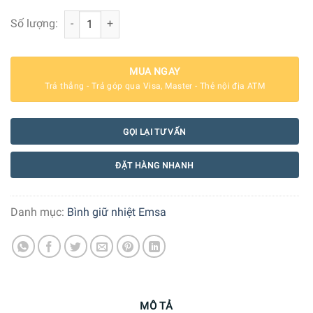
Bình Giữ Nhiệt Emsa Mambo 1L số lượng
Số lượng:
MUA NGAY
Trả thẳng - Trả góp qua Visa, Master - Thẻ nội địa ATM
GỌI LẠI TƯ VẤN
ĐẶT HÀNG NHANH
Danh mục:
Bình giữ nhiệt Emsa
MÔ TẢ