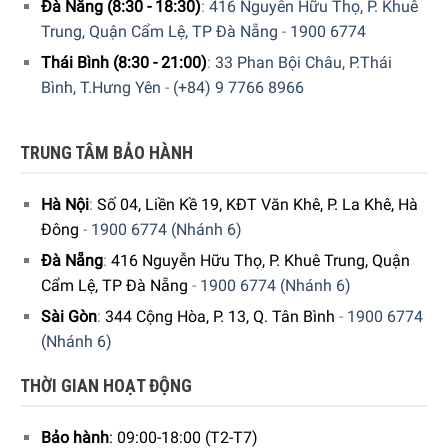
Đà Nẵng (8:30 - 18:30)
:
416 Nguyễn Hữu Thọ, P. Khuê
Trung, Quận Cẩm Lệ, TP Đà Nẵng
-
1900 6774
Thái Bình (8:30 - 21:00)
:
33 Phan Bội Châu, P.Thái
Bình, T.Hưng Yên
-
(+84) 9 7766 8966
TRUNG TÂM BẢO HÀNH
Hà Nội
:
Số 04, Liền Kề 19, KĐT Văn Khê, P. La Khê, Hà
Đông
-
1900 6774 (Nhánh 6)
Đà Nẵng
:
416 Nguyễn Hữu Thọ, P. Khuê Trung, Quận
Cẩm Lệ, TP Đà Nẵng
-
1900 6774 (Nhánh 6)
Sài Gòn
:
344 Cộng Hòa, P. 13, Q. Tân Bình
-
1900 6774
(Nhánh 6)
THỜI GIAN HOẠT ĐỘNG
Hiện tại Sản phẩm đang được bày bán tại hệ thống
Showroom cửa hàng
Gia Dụng Đức Sài Gòn
trên toàn
quốc. Quý vị hãy gọi điện trực tiếp vào
Hotline:
1900
Bảo hành
: 09:00-18:00 (T2-T7)