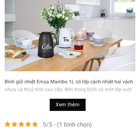
Bình giữ nhiệt Emsa Mambo 1L có lớp cách nhiệt hai vách
nhựa và thuỷ tinh cao cấp. Bên trong bình có một lớp ruột
bằng thuỷ tinh giúp bảo quản đồ nóng và lạnh được lâu
Xem thêm
hơn. Để giữ an toàn cho người dùng cũng như nâng cao
tuổi thọ cho bình giữ nhiệt Emsa Mambo 1L được làm từ
chất liệu an toàn và cao cấp.
5/5 - (1 bình chọn)