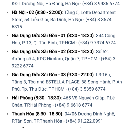
KĐT Dương Nội, Hà Đông, Hà Nội
-
(+84) 3 9986 6774
Hà Nội - 02 (9:30 - 22:00)
:
Tầng 5, Lotte Department
Store, 54 Liễu Giai, Ba Đình, Hà Nội
-
(+84) 3 3574
6815
Gia Dụng Đức Sài Gòn - 01 (8:30 - 18:30)
:
344 Cộng
Hòa, P. 13, Q. Tân Bình, TP.HCM
-
(+84) 9 7374 6774
Gia Dụng Đức Sài Gòn - 02 (8:30 - 18:30)
:
Số 52,
đường số 4, KDC Himlam, Quận 7, TP.HCM
-
(+84) 3
Nắp vừa khít và kín nhằm tránh không cho nước rò rỉ ra
9222 6774
ngoài và tránh côn trùng xâm nhập mang lại hiệu quả giữ
Gia Dụng Đức Sài Gòn - 03 (9:30 - 22:00)
:
L3-16a,
nhiệt tốt hơn những dòng bình khác. Với chất liệu cao cấp
Tầng 3, Tòa nhà ESTELLA PLACE, 88 Song Hành, P. An
mà bình giữ nhiệt Emsa Mambo 1L sẽ không hề bị bám
Phú, Tp. Thủ Đức, TP.HCM
-
(+84) 3 5359 6774
màu của những thức uống có màu. Vì vậy bạn có thể dễ
dàng vệ sinh trong thời gian ngắn và vô cùng đơn giản.
Hải Phòng (8:30 - 18:30)
:
465 Võ Nguyên Giáp, P.Lê
Chân, TP.Hải Phòng
-
(+84) 9 6618 6774
Thanh Hóa (8:30 - 18:30)
:
04/06 Dương Đình Nghệ,
P.Tân Sơn, TP.Thanh Hóa
-
(+84) 91.222.0991