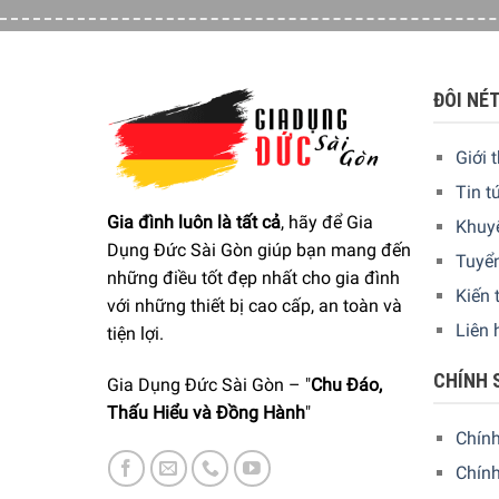
ĐÔI NÉ
Giới 
Tin t
Gia đình luôn là tất cả
, hãy để Gia
Khuy
Dụng Đức Sài Gòn giúp bạn mang đến
Tuyể
những điều tốt đẹp nhất cho gia đình
Kiến 
với những thiết bị cao cấp, an toàn và
Liên 
tiện lợi.
CHÍNH 
Gia Dụng Đức Sài Gòn – "
Chu Đáo,
Thấu Hiểu và Đồng Hành
"
Chín
Chính