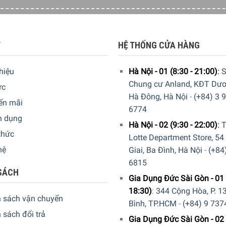
T
HỆ THỐNG CỬA HÀNG
thiệu
Hà Nội - 01 (8:30 - 21:00)
:
S
Chung cư Anland, KĐT Dươ
ức
Hà Đông, Hà Nội
-
(+84) 3 
ến mãi
6774
n dụng
Hà Nội - 02 (9:30 - 22:00)
:
T
thức
Lotte Department Store, 54
hệ
Giai, Ba Đình, Hà Nội
-
(+84
6815
SÁCH
Gia Dụng Đức Sài Gòn - 01 
18:30)
:
344 Cộng Hòa, P. 13
h sách vận chuyển
Bình, TP.HCM
-
(+84) 9 737
 sách đổi trả
Gia Dụng Đức Sài Gòn - 02 