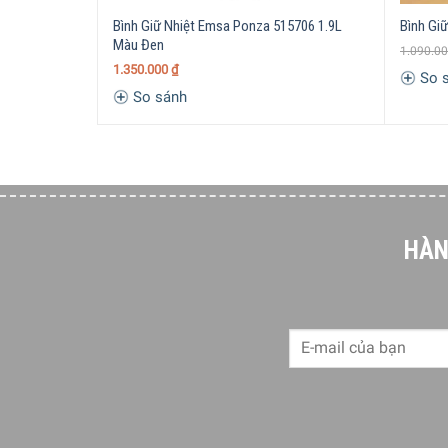
dễ vệ sinh. Samba cũng
sở hữu
sẵn 20 màu khác
Bình Giữ Nhiệt Emsa Ponza 515706 1.9L
Bình Gi
Màu Đen
Đặc điểm
vượt trội
Bình Giữ Nhiệt Ems
1.090.0
1.350.000
₫
So 
So sánh
HÀN