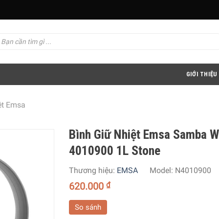
GIỚI THIỆU
ệt Emsa
Bình Giữ Nhiệt Emsa Samba W
4010900 1L Stone
Thương hiệu:
EMSA
Model:
N4010900
620.000
₫
So sánh