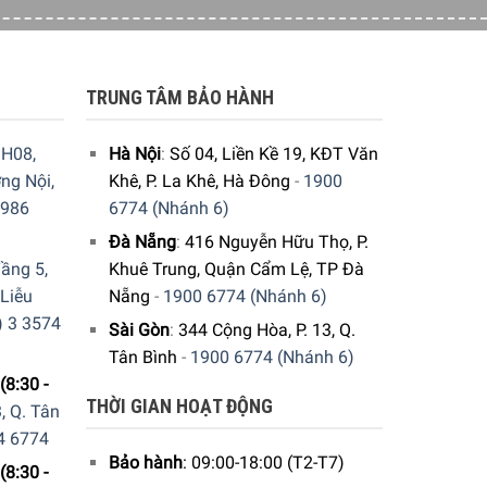
TRUNG TÂM BẢO HÀNH
H08,
Hà Nội
:
Số 04, Liền Kề 19, KĐT Văn
ng Nội,
Khê, P. La Khê, Hà Đông
-
1900
9986
6774 (Nhánh 6)
Đà Nẵng
:
416 Nguyễn Hữu Thọ, P.
ầng 5,
Khuê Trung, Quận Cẩm Lệ, TP Đà
 Liễu
Nẵng
-
1900 6774 (Nhánh 6)
) 3 3574
Sài Gòn
:
344 Cộng Hòa, P. 13, Q.
Tân Bình
-
1900 6774 (Nhánh 6)
(8:30 -
THỜI GIAN HOẠT ĐỘNG
, Q. Tân
4 6774
Bảo hành
: 09:00-18:00 (T2-T7)
(8:30 -