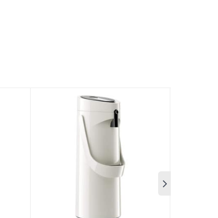
xuất tại Đức. Cà phê mất đi hương vị tươi ngon
kín khí 100%
bảo đảm
hương vị cà phê mới pha
 giờ hoặc lạnh trong 24 giờ. Có thể cộng thêm
iữ Nhiệt Emsa Samba Ware 4010900 1L Stone
rất