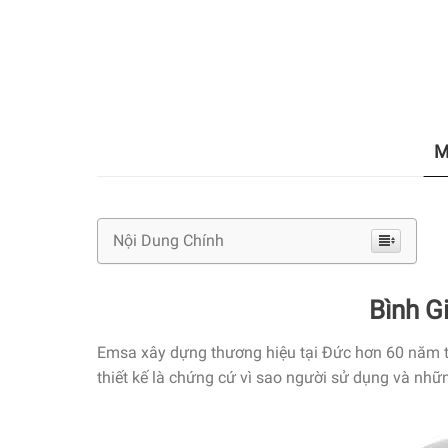
M
Nội Dung Chính
Bình G
Emsa
xây dựng thương hiệu
tại Đức hơn 60 năm t
thiết kế
là
chứng cứ
vì sao
người
sử dụng
và
nhữ