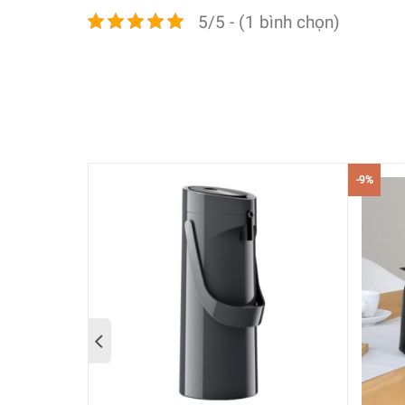
5/5 - (1 bình chọn)
-9%
Bình Giữ Nhiệt Emsa Samba Ware 4010900 1L S
vốn có do biến động nhiệt độ và
sản xuất
oxy.
Bì
trong nhiều giờ. Bình
mang
thể tích
1
lít (khoảng 
điểm cho
bí quyết
đóng Quick-Press của nó, cho 