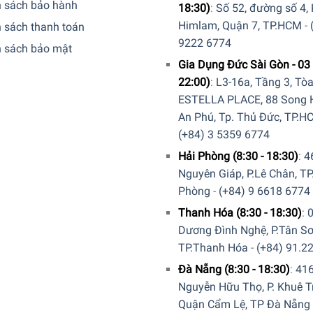
h sách bảo hành
18:30)
:
Số 52, đường số 4,
 Stone
sở hữu
thiết kế
vượt thời gian, dễ
dùng
và
ưng ý
cho
toà
Himlam, Quận 7, TP.HCM
-
 sách thanh toán
t bằng
1
tay chỉ
với
một
nút bấm
9222 6774
h sách bảo mật
Gia Dụng Đức Sài Gòn - 03 
22:00)
:
L3-16a, Tầng 3, Tò
ESTELLA PLACE, 88 Song H
An Phú, Tp. Thủ Đức, TP.H
(+84) 3 5359 6774
Hải Phòng (8:30 - 18:30)
:
4
Nguyên Giáp, P.Lê Chân, TP
Phòng
-
(+84) 9 6618 6774
Thanh Hóa (8:30 - 18:30)
:
Dương Đình Nghệ, P.Tân Sơ
TP.Thanh Hóa
-
(+84) 91.2
Đà Nẵng (8:30 - 18:30)
:
41
Nguyễn Hữu Thọ, P. Khuê T
Quận Cẩm Lệ, TP Đà Nẵng