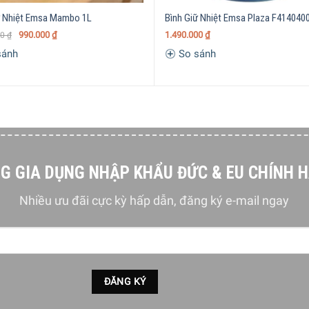
 nhau.
ữ Nhiệt Emsa Mambo 1L
Bình Giữ Nhiệt Emsa Plaza F4140400
a Samba Ware 4010900 1L Stone
990.000
₫
1.490.000
₫
00
₫
sánh
So sánh
G GIA DỤNG NHẬP KHẨU ĐỨC & EU CHÍNH 
Nhiều ưu đãi cực kỳ hấp dẫn, đăng ký e-mail ngay