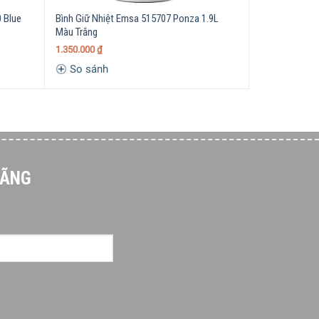
 Blue
Bình Giữ Nhiệt Emsa 515707 Ponza 1.9L
Bình Giữ Nhi
Màu Trắng
– Red 1L
1.350.000
₫
790.000
₫
So sánh
So sánh
HÃNG