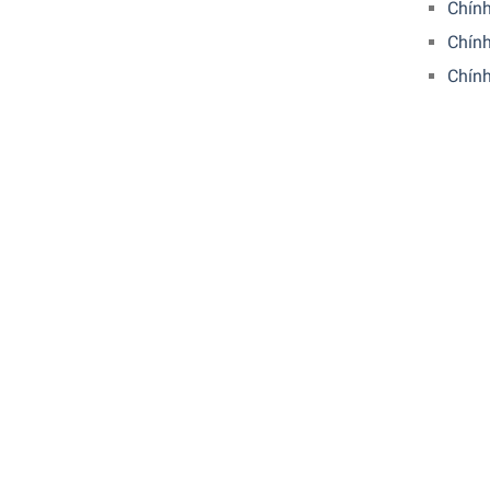
Chín
Bình Giữ Nhiệt Emsa Samba Ware 4010900 1L
Chính
Dễ dàng sử dụng: rót chính xác,
không
nhỏ giọ
Chín