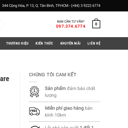
344 Cộng Hòa, P. 13, Q. Tân Bình, TP.HCM -
(+84) 3 9222 6774
BẠN CẦN TƯ VẤN?
0
097.374.6774
THƯƠNG HIỆU
KIẾN THỨC
KHUYẾN MÃI
LIÊN HỆ
CHÚNG TÔI CAM KẾT
are
Sản phẩm
đảm bảo chất
lượng
Miễn phí
giao hàng
bán
kính 10km
Lỗi nhà sản xuất
1 đổi 1