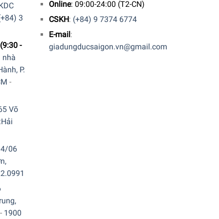
Online
: 09:00-24:00 (T2-CN)
 KDC
n bộ
dịp
(+84) 3
CSKH
:
(+84) 9 7374 6774
E-mail
:
(9:30 -
giadungducsaigon.vn@gmail.com
a nhà
ành, P.
CM
-
65 Võ
.Hải
04/06
n,
22.0991
6
rung,
-
1900