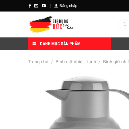
Skip
Đăng nhập
to
content
Tìm
kiếm
sản
phẩm
DANH MỤC SẢN PHẨM
Trang chủ
/
Bình giữ nhiệt - lạnh
/
Bình giữ nhi