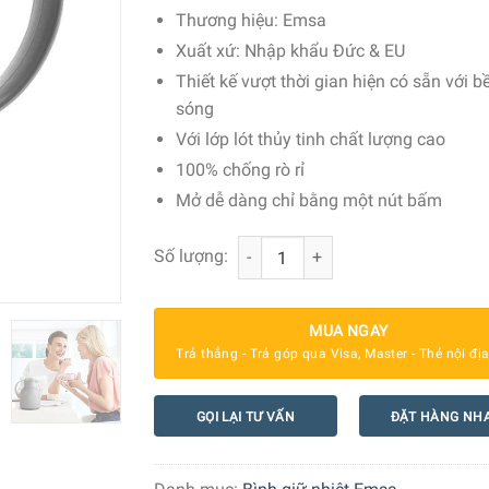
Thương hiệu:
Emsa
Xuất xứ:
Nhập khẩu Đức & EU
Thiết kế vượt thời gian hiện có sẵn với b
sóng
Với lớp lót thủy tinh chất lượng cao
100% chống rò rỉ
Mở dễ dàng chỉ bằng một nút bấm
Bình Giữ Nhiệt Emsa Samba Ware 40
Số lượng:
MUA NGAY
Trả thẳng - Trả góp qua Visa, Master - Thẻ nội đị
GỌI LẠI TƯ VẤN
ĐẶT HÀNG NH