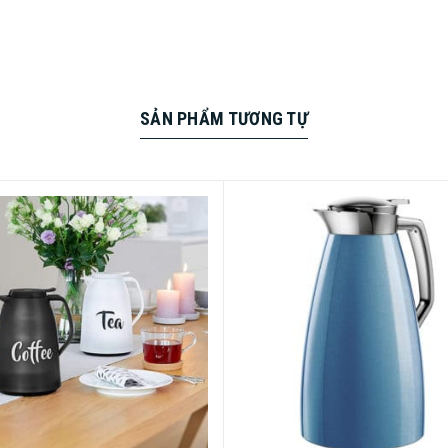
SẢN PHẨM TƯƠNG TỰ
tone
với thiết kế phức tạp, chức năng
vượt trội
và chất lượng Sản 
nh Giữ Nhiệt Emsa Samba Ware 4010900 1L Stone
niêm phong 
8 cốc),
vô cùng
chắc chắn
và giữ đồ uống của bạn nóng trong 12
phép rót
chính
và
không
nhỏ giọt chỉ bằng
một
nút nhấn.
Bình G