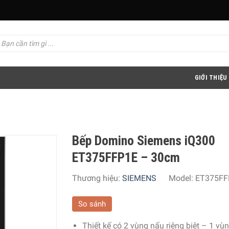
GIỚI THIỆU
Bếp Domino Siemens iQ300
ET375FFP1E – 30cm
Thương hiệu:
SIEMENS
Model:
ET375FF
So sánh
Thiết kế có 2 vùng nấu riêng biệt – 1 vù