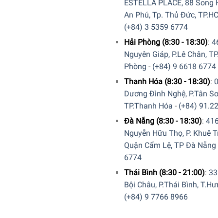
ESTELLA PLACE, 88 Song H
được điều khiển bằng cách chạm trực tiếp hoặc vuốt dọc theo bản
An Phú, Tp. Thủ Đức, TP.H
ược 17 mức công suất khác nhau.
(+84) 3 5359 6774
Hải Phòng (8:30 - 18:30)
:
4
Nguyên Giáp, P.Lê Chân, TP
Phòng
-
(+84) 9 6618 6774
Thanh Hóa (8:30 - 18:30)
:
Dương Đình Nghệ, P.Tân Sơ
TP.Thanh Hóa
-
(+84) 91.2
Đà Nẵng (8:30 - 18:30)
:
41
Nguyễn Hữu Thọ, P. Khuê T
Quận Cẩm Lệ, TP Đà Nẵng
6774
Thái Bình (8:30 - 21:00)
:
33
Bội Châu, P.Thái Bình, T.H
(+84) 9 7766 8966