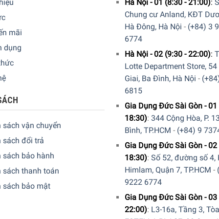
thiệu
Hà Nội - 01 (8:30 - 21:00)
:
S
Chung cư Anland, KĐT Dươ
ức
Hà Đông, Hà Nội
-
(+84) 3 
ến mãi
6774
n dụng
Hà Nội - 02 (9:30 - 22:00)
:
T
thức
Lotte Department Store, 54
hệ
Giai, Ba Đình, Hà Nội
-
(+84
6815
SÁCH
Gia Dụng Đức Sài Gòn - 01 
18:30)
:
344 Cộng Hòa, P. 13
h sách vận chuyển
Bình, TP.HCM
-
(+84) 9 737
 sách đổi trả
Gia Dụng Đức Sài Gòn - 02 
h sách bảo hành
18:30)
:
Số 52, đường số 4,
ns iQ300 ET375FFP1E mang đến sự linh hoạt khi trang bị vùng nấu 
Himlam, Quận 7, TP.HCM
-
 sách thanh toán
9222 6774
h sách bảo mật
 touchSlider
Gia Dụng Đức Sài Gòn - 03 
22:00)
:
L3-16a, Tầng 3, Tò
00 ET375FFP1E cực kỳ đơn giản, trực quan thông qua bảng điều