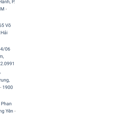
ành, P.
g điều khiển. Việc điều chỉnh nhiệt theo dạng nửa
CM
-
65 Võ
.Hải
04/06
n,
22.0991
6
rung,
-
1900
 Phan
ưng Yên
-