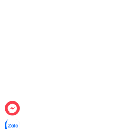
touchSlider cải tiến, nhiệt độ của các vùng nấu 
bước hoặc nguyên bước giúp dễ dàng lựa chọn đ