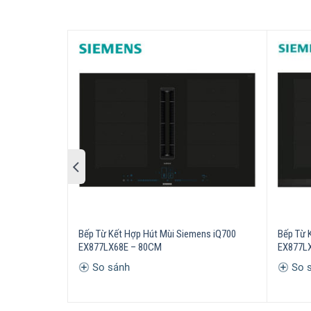
Bếp Điện Domino Sie
Trang bị 2 vùng nấu khác nhau
Bạn lo lắng về dụng cụ nấu nướng của bạn không
Bếp Từ Kết Hợp Hút Mùi Siemens iQ700
Bếp Từ 
gia nhiệt khác nhau phù hợp với dụng cụ nấu có 
EX877LX68E – 80CM
EX877L
đến 145mm.
So sánh
So 