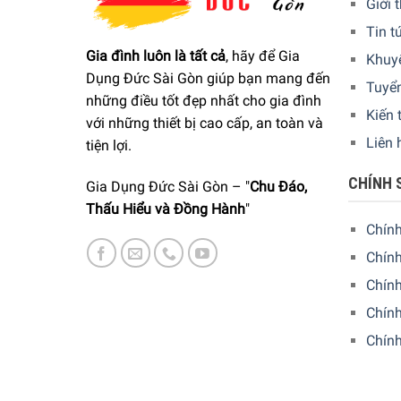
Giới 
Tin t
Gia đình luôn là tất cả
, hãy để Gia
Khuy
Dụng Đức Sài Gòn giúp bạn mang đến
Tuyể
những điều tốt đẹp nhất cho gia đình
Kiến 
với những thiết bị cao cấp, an toàn và
Liên 
tiện lợi.
CHÍNH 
Gia Dụng Đức Sài Gòn – "
Chu Đáo,
Thấu Hiểu và Đồng Hành
"
Chín
Chính
Chín
Bếp điện Domino Sieme
Chính
Chín
Chạm và trượt để kiểm soát toàn bộ với
Quá trình vận hành bếp điện Domino Siemens iQ3