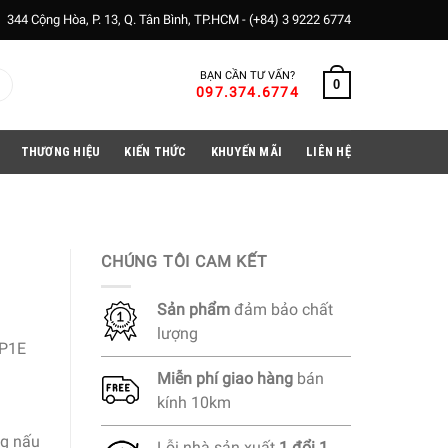
344 Cộng Hòa, P. 13, Q. Tân Bình, TP.HCM -
(+84) 3 9222 6774
BẠN CẦN TƯ VẤN?
0
097.374.6774
THƯƠNG HIỆU
KIẾN THỨC
KHUYẾN MÃI
LIÊN HỆ
CHÚNG TÔI CAM KẾT
Sản phẩm
đảm bảo chất
lượng
P1E
Miễn phí
giao hàng
bán
kính 10km
ng nấu
Lỗi nhà sản xuất
1 đổi 1