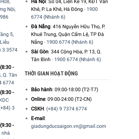
H08,
Hà Nội
:
Số 04, Liền Kề 19, KĐT Văn
ng Nội,
Khê, P. La Khê, Hà Đông
-
1900
9986
6774 (Nhánh 6)
Đà Nẵng
:
416 Nguyễn Hữu Thọ, P.
ầng 5,
Khuê Trung, Quận Cẩm Lệ, TP Đà
 Liễu
Nẵng
-
1900 6774 (Nhánh 6)
) 3 3574
Sài Gòn
:
344 Cộng Hòa, P. 13, Q.
Tân Bình
-
1900 6774 (Nhánh 6)
(8:30 -
THỜI GIAN HOẠT ĐỘNG
, Q. Tân
4 6774
Bảo hành
: 09:00-18:00 (T2-T7)
(8:30 -
Online
: 09:00-24:00 (T2-CN)
 KDC
có công nghệ khác nhau
(+84) 3
CSKH
:
(+84) 9 7374 6774
E-mail
:
(9:30 -
giadungducsaigon.vn@gmail.com
a nhà
 khiển cảm ứng với touchSlider. Với công nghệ