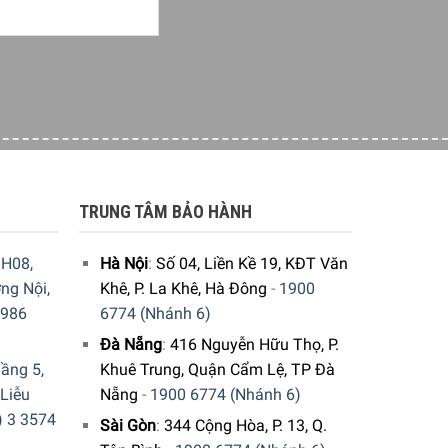
TRUNG TÂM BẢO HÀNH
H08,
Hà Nội
:
Số 04, Liền Kề 19, KĐT Văn
ng Nội,
Khê, P. La Khê, Hà Đông
-
1900
9986
6774 (Nhánh 6)
Đà Nẵng
:
416 Nguyễn Hữu Thọ, P.
ầng 5,
Khuê Trung, Quận Cẩm Lệ, TP Đà
 Liễu
Nẵng
-
1900 6774 (Nhánh 6)
) 3 3574
Sài Gòn
:
344 Cộng Hòa, P. 13, Q.