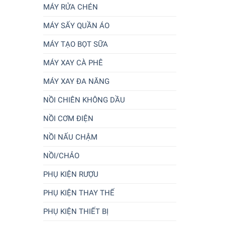
MÁY RỬA CHÉN
MÁY SẤY QUẦN ÁO
MÁY TẠO BỌT SỮA
MÁY XAY CÀ PHÊ
MÁY XAY ĐA NĂNG
NỒI CHIÊN KHÔNG DẦU
NỒI CƠM ĐIỆN
NỒI NẤU CHẬM
NỒI/CHẢO
PHỤ KIỆN RƯỢU
PHỤ KIỆN THAY THẾ
PHỤ KIỆN THIẾT BỊ