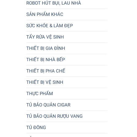
ROBOT HÚT BỤI, LAU NHÀ
SẢN PHẨM KHÁC
SỨC KHỎE & LÀM ĐẸP
TẨY RỬA VỆ SINH
THIẾT BỊ GIA ĐÌNH
THIẾT BỊ NHÀ BẾP
THIẾT BỊ PHA CHẾ
THIẾT BỊ VỆ SINH
THỰC PHẨM
TỦ BẢO QUẢN CIGAR
TỦ BẢO QUẢN RƯỢU VANG
TỦ ĐÔNG