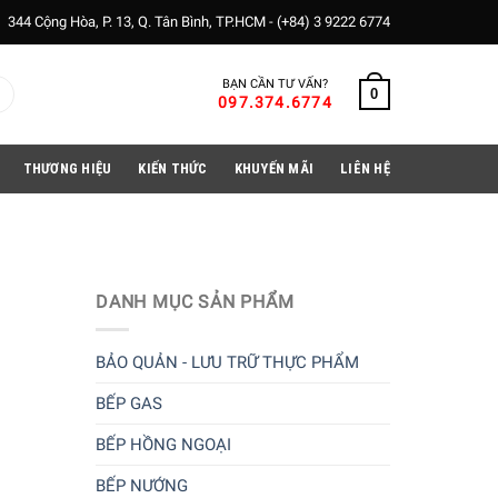
344 Cộng Hòa, P. 13, Q. Tân Bình, TP.HCM -
(+84) 3 9222 6774
BẠN CẦN TƯ VẤN?
0
097.374.6774
THƯƠNG HIỆU
KIẾN THỨC
KHUYẾN MÃI
LIÊN HỆ
DANH MỤC SẢN PHẨM
BẢO QUẢN - LƯU TRỮ THỰC PHẨM
BẾP GAS
BẾP HỒNG NGOẠI
BẾP NƯỚNG