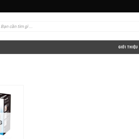
GIỚI THIỆU
G