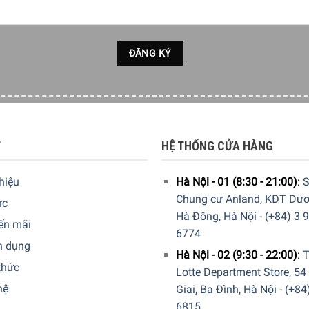
T
HỆ THỐNG CỬA HÀNG
thiệu
Hà Nội - 01 (8:30 - 21:00)
:
S
Chung cư Anland, KĐT Dươ
ức
Hà Đông, Hà Nội
-
(+84) 3 
ến mãi
6774
n dụng
Hà Nội - 02 (9:30 - 22:00)
:
T
thức
Lotte Department Store, 54
hệ
Giai, Ba Đình, Hà Nội
-
(+84
6815