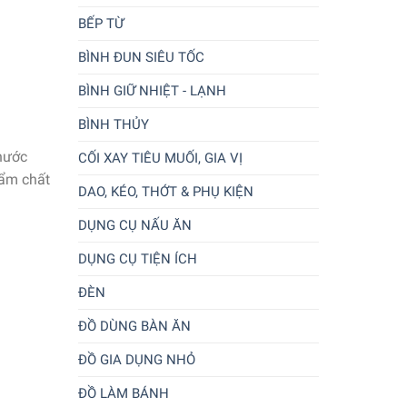
BẾP TỪ
BÌNH ĐUN SIÊU TỐC
BÌNH GIỮ NHIỆT - LẠNH
BÌNH THỦY
nước
CỐI XAY TIÊU MUỐI, GIA VỊ
hẩm chất
DAO, KÉO, THỚT & PHỤ KIỆN
DỤNG CỤ NẤU ĂN
DỤNG CỤ TIỆN ÍCH
ĐÈN
ĐỒ DÙNG BÀN ĂN
ĐỒ GIA DỤNG NHỎ
ĐỒ LÀM BÁNH