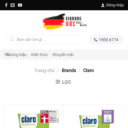
Skip
Đăng nhập
to
content
Tìm
1900.6774
kiếm
sản
phẩm
Thương hiệu
Kiến thức
Khuyến mãi
Trang chủ
/
Brands
/
Claro
LỌC