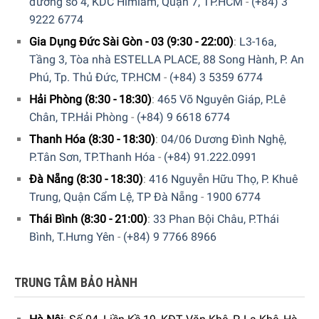
đường số 4, KDC Himlam, Quận 7, TP.HCM
-
(+84) 3
9222 6774
Gia Dụng Đức Sài Gòn - 03 (9:30 - 22:00)
:
L3-16a,
Tầng 3, Tòa nhà ESTELLA PLACE, 88 Song Hành, P. An
Phú, Tp. Thủ Đức, TP.HCM
-
(+84) 3 5359 6774
Hải Phòng (8:30 - 18:30)
:
465 Võ Nguyên Giáp, P.Lê
Chân, TP.Hải Phòng
-
(+84) 9 6618 6774
Thanh Hóa (8:30 - 18:30)
:
04/06 Dương Đình Nghệ,
P.Tân Sơn, TP.Thanh Hóa
-
(+84) 91.222.0991
Đà Nẵng (8:30 - 18:30)
:
416 Nguyễn Hữu Thọ, P. Khuê
Trung, Quận Cẩm Lệ, TP Đà Nẵng
-
1900 6774
Thái Bình (8:30 - 21:00)
:
33 Phan Bội Châu, P.Thái
Bình, T.Hưng Yên
-
(+84) 9 7766 8966
TRUNG TÂM BẢO HÀNH