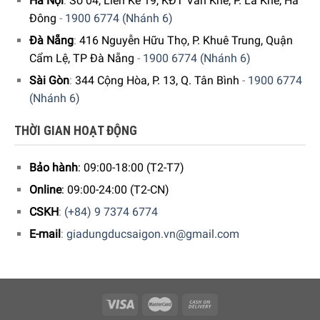
Hà Nội
:
Số 04, Liền Kề 19, KĐT Văn Khê, P. La Khê, Hà
Đông
-
1900 6774 (Nhánh 6)
Đà Nẵng
:
416 Nguyễn Hữu Thọ, P. Khuê Trung, Quận
Cẩm Lệ, TP Đà Nẵng
-
1900 6774 (Nhánh 6)
Sài Gòn
:
344 Cộng Hòa, P. 13, Q. Tân Bình
-
1900 6774
(Nhánh 6)
THỜI GIAN HOẠT ĐỘNG
Bảo hành
: 09:00-18:00 (T2-T7)
Online
: 09:00-24:00 (T2-CN)
CSKH
:
(+84) 9 7374 6774
E-mail
:
giadungducsaigon.vn@gmail.com