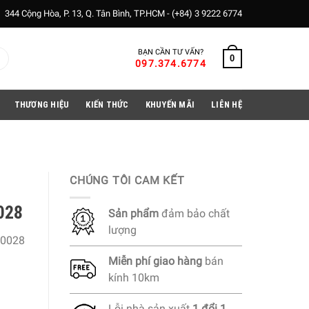
344 Cộng Hòa, P. 13, Q. Tân Bình, TP.HCM -
(+84) 3 9222 6774
BẠN CẦN TƯ VẤN?
0
097.374.6774
THƯƠNG HIỆU
KIẾN THỨC
KHUYẾN MÃI
LIÊN HỆ
CHÚNG TÔI CAM KẾT
028
Sản phẩm
đảm bảo chất
lượng
0028
Miễn phí
giao hàng
bán
kính 10km
Lỗi nhà sản xuất
1 đổi 1