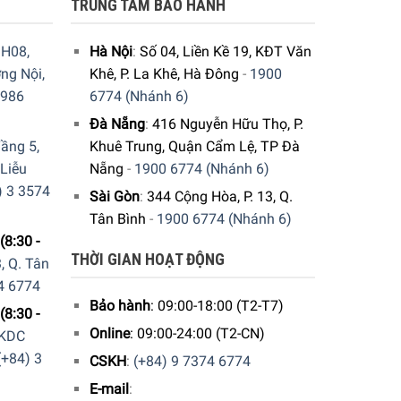
TRUNG TÂM BẢO HÀNH
H08,
Hà Nội
:
Số 04, Liền Kề 19, KĐT Văn
ng Nội,
Khê, P. La Khê, Hà Đông
-
1900
9986
6774 (Nhánh 6)
Đà Nẵng
:
416 Nguyễn Hữu Thọ, P.
ầng 5,
Khuê Trung, Quận Cẩm Lệ, TP Đà
 Liễu
Nẵng
-
1900 6774 (Nhánh 6)
) 3 3574
Sài Gòn
:
344 Cộng Hòa, P. 13, Q.
Tân Bình
-
1900 6774 (Nhánh 6)
(8:30 -
THỜI GIAN HOẠT ĐỘNG
, Q. Tân
4 6774
Bảo hành
: 09:00-18:00 (T2-T7)
(8:30 -
Online
: 09:00-24:00 (T2-CN)
 KDC
(+84) 3
CSKH
:
(+84) 9 7374 6774
E-mail
: