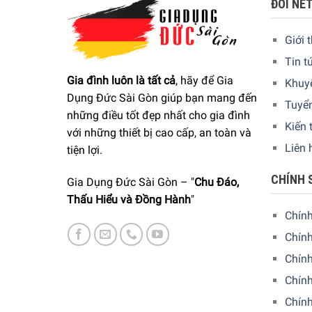
ĐÔI NÉ
Giới 
Tin t
Gia đình luôn là tất cả
, hãy để Gia
Khuy
Dụng Đức Sài Gòn giúp bạn mang đến
Tuyể
những điều tốt đẹp nhất cho gia đình
Kiến 
với những thiết bị cao cấp, an toàn và
Liên 
tiện lợi.
CHÍNH 
Gia Dụng Đức Sài Gòn – "
Chu Đáo,
Thấu Hiểu và Đồng Hành
"
Chín
Chính
Chín
Chính
Chín