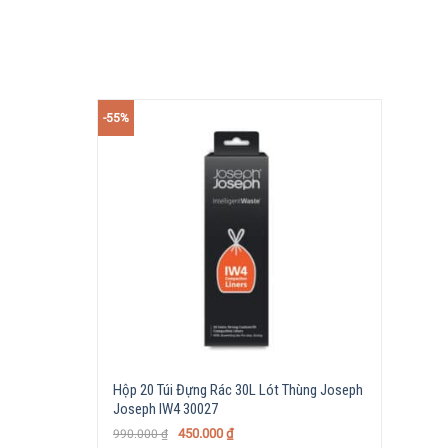
-55%
Hộp 20 Túi Đựng Rác 30L Lót Thùng Joseph
Joseph IW4 30027
450.000
₫
990.000
₫