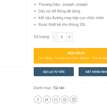
Thương hiệu: Joseph Joseph
Dây rút để đóng dễ dàng
Kết cấu đường may kép cực chắc chắn
Được thiết kế cho thùng 20L
Hộp 20 Túi Đựng Rác 20L Lót Thùng 
Số lượng:
MUA NGAY
Trả thẳng - Trả góp qua Visa, Master - Thẻ nội đị
GỌI LẠI TƯ VẤN
ĐẶT HÀNG NH
Danh mục:
Túi rác