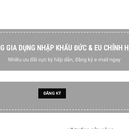
ề hàng ngày thông qua thiết kế thông minh. Có thể là cho nhà b
h của họ là tạo ra những sản phẩm đáng mơ ước giúp nâng cao
G GIA DỤNG NHẬP KHẨU ĐỨC & EU CHÍNH 
ong các hộ gia đình, cơ quan, xí nghiệp,…Túi đựng rác rất tiện 
Nhiều ưu đãi cực kỳ hấp dẫn, đăng ký e-mail ngay
i dọn dẹp nhà cửa phải đi kiếm những bao xốp để đựng rác.