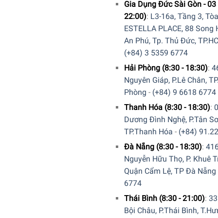
Gia Dụng Đức Sài Gòn - 03 
22:00)
:
L3-16a, Tầng 3, Tò
ESTELLA PLACE, 88 Song H
An Phú, Tp. Thủ Đức, TP.H
(+84) 3 5359 6774
Hải Phòng (8:30 - 18:30)
:
4
Nguyên Giáp, P.Lê Chân, TP
Phòng
-
(+84) 9 6618 6774
Thanh Hóa (8:30 - 18:30)
:
Dương Đình Nghệ, P.Tân Sơ
TP.Thanh Hóa
-
(+84) 91.2
động với thùng đựng rác Titan 20L. Kích thước vừa vặn tùy chỉn
Đà Nẵng (8:30 - 18:30)
:
41
p bạn thu gọn một cách sễ dàng. miệng túi dạng dây rút tiện d
Nguyễn Hữu Thọ, P. Khuê T
Quận Cẩm Lệ, TP Đà Nẵng
6774
Thái Bình (8:30 - 21:00)
:
33
Bội Châu, P.Thái Bình, T.H