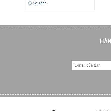
So sánh
Tại Joseph Joseph, họ thích giải quyết các vấn đ
một tư duy sáng tạo cho mọi thứ họ làm. Sứ mện
của họ là tạo ra Thiết kế Hữu ích.
HÀN
Loại túi đựng rác lót thùng được sử dụng nhiều tr
nội trợ, từ nay các bà nội trợ không còn ngại kh