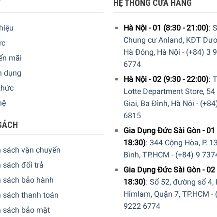
T
HỆ THỐNG CỬA HÀNG
thiệu
Hà Nội - 01 (8:30 - 21:00)
:
S
Chung cư Anland, KĐT Dươ
ức
Hà Đông, Hà Nội
-
(+84) 3 
ến mãi
6774
n dụng
Hà Nội - 02 (9:30 - 22:00)
:
T
thức
Lotte Department Store, 54
hệ
Giai, Ba Đình, Hà Nội
-
(+84
6815
SÁCH
Gia Dụng Đức Sài Gòn - 01 
18:30)
:
344 Cộng Hòa, P. 13
h sách vận chuyển
Bình, TP.HCM
-
(+84) 9 737
 sách đổi trả
Gia Dụng Đức Sài Gòn - 02 
h sách bảo hành
18:30)
:
Số 52, đường số 4,
Himlam, Quận 7, TP.HCM
-
 sách thanh toán
9222 6774
h sách bảo mật