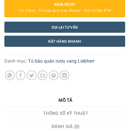
MUA NGAY
Trả thẳng - Trả góp qua Visa, Master - Thẻ nội địa ATM
GỌI LẠI TƯ VẤN
ĐẶT HÀNG NHANH
Danh mục:
Tủ bảo quản rượu vang Liebherr
MÔ TẢ
THÔNG SỐ KỸ THUẬT
ĐÁNH GIÁ (0)