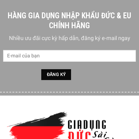
HÀNG GIA DỤNG NHẬP KHẨU ĐỨC & EU
CHÍNH HÃNG
Độ ẩm lý tưởng
Nhiều ưu đãi cực kỳ hấp dẫn, đăng ký e-mail ngay
Duy trì độ ẩm thích hợp là một yếu tố cực kì quan trọng đối
với việc bảo quản rượu vang. Ở mức độ ẩm lý tưởng, nút
chai sẽ không bị khô. Rượu cần được bảo quản ở vị trí nằm
ngang để giữ ẩm từ bên trong. Với độ ẩm không khí trên
50%, tủ rượu Liebherr WKEes 553 đảm bảo các điều kiện
hoàn hảo. Bạn có thể kiểm soát độ ẩm không khí theo yêu
cầu trong tủ bảo quản rượu bằng cách nhấn nút thông gió.