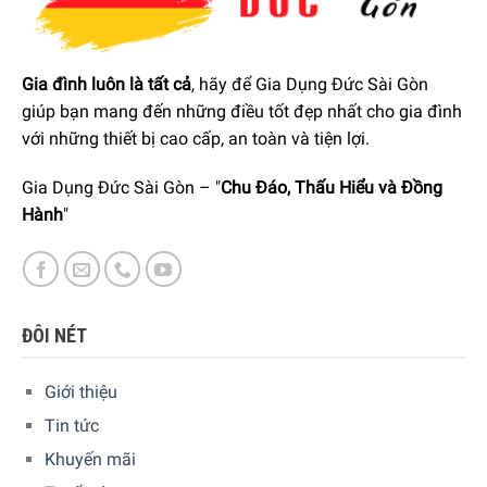
Gia đình luôn là tất cả
, hãy để Gia Dụng Đức Sài Gòn
giúp bạn mang đến những điều tốt đẹp nhất cho gia đình
với những thiết bị cao cấp, an toàn và tiện lợi.
Gia Dụng Đức Sài Gòn – "
Chu Đáo, Thấu Hiểu và Đồng
Hành
"
ĐÔI NÉT
Hiển thị nhiệt độ kỹ thuật số
Giới thiệu
Tủ rượu Liebherr WKEes 553 GrandCru được trang bị màn
hình nhiệt độ kỹ thuật số và hiển thị thông tin về các giá trị
Tin tức
cài đặt. Việc thao tác, kiểm soát điều kiện bảo quản của tủ
Khuyến mãi
rượu trở nên dễ dàng hơn bao giờ hết với màn hình tích hợp