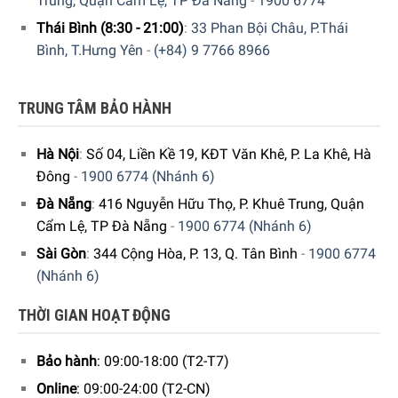
Trung, Quận Cẩm Lệ, TP Đà Nẵng
-
1900 6774
Thái Bình (8:30 - 21:00)
:
33 Phan Bội Châu, P.Thái
Bình, T.Hưng Yên
-
(+84) 9 7766 8966
Kích thước lắp đặt tủ rượu Liebherr WKEes 553 GrandCru
TRUNG TÂM BẢO HÀNH
Hà Nội
:
Số 04, Liền Kề 19, KĐT Văn Khê, P. La Khê, Hà
Đông
-
1900 6774 (Nhánh 6)
Đà Nẵng
:
416 Nguyễn Hữu Thọ, P. Khuê Trung, Quận
Cẩm Lệ, TP Đà Nẵng
-
1900 6774 (Nhánh 6)
Sài Gòn
:
344 Cộng Hòa, P. 13, Q. Tân Bình
-
1900 6774
(Nhánh 6)
THỜI GIAN HOẠT ĐỘNG
Bảo hành
: 09:00-18:00 (T2-T7)
Online
: 09:00-24:00 (T2-CN)