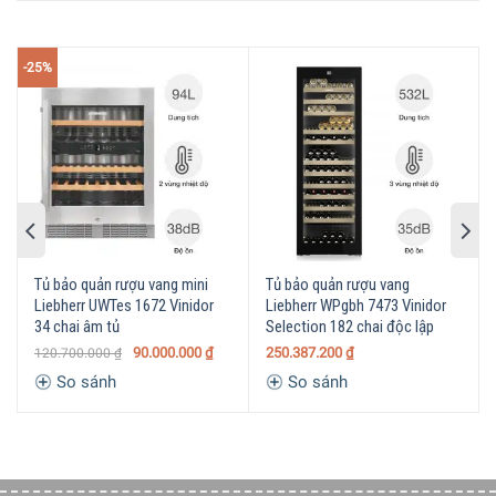
quá trình ủ rượu và ngăn chất tannin lắng xuống. Máy nén
được trang bị trên
tủ rượu vang
Liebherr WKEes 553 đảm
bảo độ rung đặc biệt thấp đồng nghĩa với việc rượu sẽ
-25%
được bảo quản tối ưu.
Tủ bảo quản rượu vang mini
Tủ bảo quản rượu vang
Liebherr UWTes 1672 Vinidor
Liebherr WPgbh 7473 Vinidor
34 chai âm tủ
Selection 182 chai độc lập
90.000.000
₫
250.387.200
₫
120.700.000
₫
So sánh
So sánh