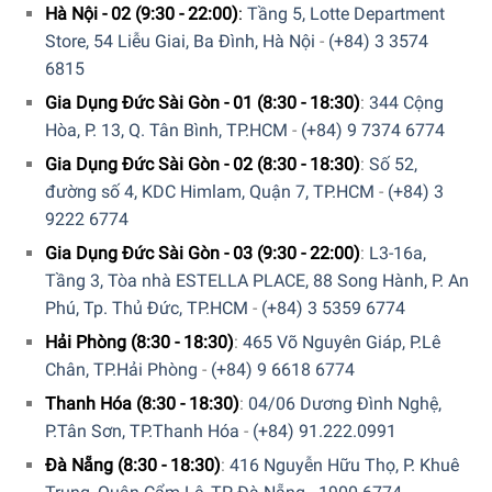
Hệ thống đèn LED
Hà Nội - 02 (9:30 - 22:00)
:
Tầng 5, Lotte Department
Store, 54 Liễu Giai, Ba Đình, Hà Nội
-
(+84) 3 3574
Tủ rượu Liebherr WKEes 553 GrandCru sử dụng hệ thống
6815
đèn LED sáng tạo đảm bảo chiếu sáng đồng đều bên trong
nội thất mà không có sự tiếp xúc với tia cực tím. Do đèn
Gia Dụng Đức Sài Gòn - 01 (8:30 - 18:30)
:
344 Cộng
LED được thiết kế hiệu quả để không làm tăng nhiệt độ
Hòa, P. 13, Q. Tân Bình, TP.HCM
-
(+84) 9 7374 6774
của tủ rượu, các loại rượu vang cũng có thể được chiếu
Gia Dụng Đức Sài Gòn - 02 (8:30 - 18:30)
:
Số 52,
sáng trong một khoảng thời gian dài hơn.
đường số 4, KDC Himlam, Quận 7, TP.HCM
-
(+84) 3
9222 6774
Gia Dụng Đức Sài Gòn - 03 (9:30 - 22:00)
:
L3-16a,
Tầng 3, Tòa nhà ESTELLA PLACE, 88 Song Hành, P. An
Phú, Tp. Thủ Đức, TP.HCM
-
(+84) 3 5359 6774
Hải Phòng (8:30 - 18:30)
:
465 Võ Nguyên Giáp, P.Lê
Chân, TP.Hải Phòng
-
(+84) 9 6618 6774
Thanh Hóa (8:30 - 18:30)
:
04/06 Dương Đình Nghệ,
P.Tân Sơn, TP.Thanh Hóa
-
(+84) 91.222.0991
Đà Nẵng (8:30 - 18:30)
:
416 Nguyễn Hữu Thọ, P. Khuê