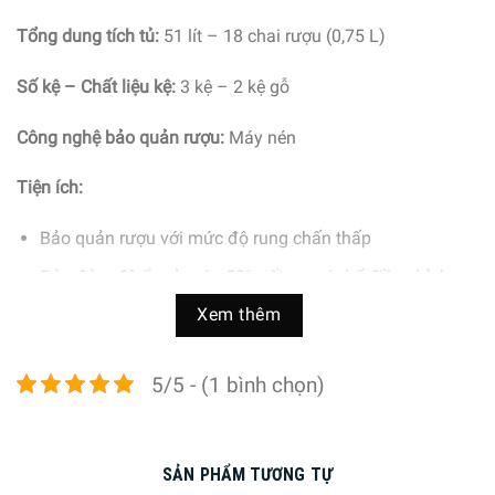
Tổng dung tích tủ:
51 lít – 18 chai rượu (0,75 L)
Số kệ – Chất liệu kệ:
3 kệ – 2 kệ gỗ
Công nghệ bảo quản rượu:
Máy nén
Tiện ích:
Bảo quản rượu với mức độ rung chấn thấp
Bảo đảm độ ẩm ở mức 50% tối ưu, có thể điều chỉnh
bằng nút thông gió
Xem thêm
Kích thước thiết bị – Khối lượng:
Cao 45,5 cm x Rộng 59,1
cm x Sâu 52,2 cm – Nặng 30 kg
5/5 - (1 bình chọn)
Bảo quản rượu với độ rung thấp
Ngay cả những rung động nhẹ cũng có thể làm xáo trộn
SẢN PHẨM TƯƠNG TỰ