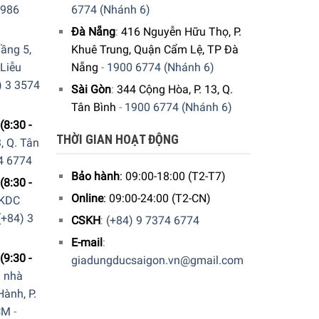
9986
6774 (Nhánh 6)
Đà Nẵng
:
416 Nguyễn Hữu Thọ, P.
ầng 5,
Khuê Trung, Quận Cẩm Lệ, TP Đà
 Liễu
Nẵng
-
1900 6774 (Nhánh 6)
) 3 3574
Sài Gòn
:
344 Cộng Hòa, P. 13, Q.
Tân Bình
-
1900 6774 (Nhánh 6)
(8:30 -
THỜI GIAN HOẠT ĐỘNG
, Q. Tân
4 6774
Bảo hành
: 09:00-18:00 (T2-T7)
(8:30 -
Online
: 09:00-24:00 (T2-CN)
 KDC
(+84) 3
CSKH
:
(+84) 9 7374 6774
E-mail
:
(9:30 -
giadungducsaigon.vn@gmail.com
a nhà
ành, P.
CM
-