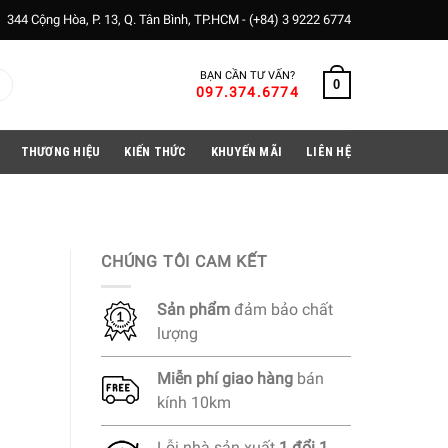
344 Cộng Hòa, P. 13, Q. Tân Bình, TP.HCM -
(+84) 3 9222 6774
BẠN CẦN TƯ VẤN?
0
097.374.6774
THƯƠNG HIỆU
KIẾN THỨC
KHUYẾN MÃI
LIÊN HỆ
CHÚNG TÔI CAM KẾT
Sản phẩm
đảm bảo chất
lượng
Miễn phí
giao hàng
bán
kính 10km
Lỗi nhà sản xuất
1 đổi 1