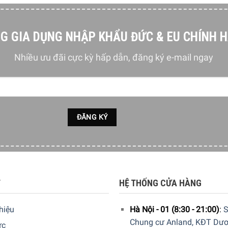
 quản lạnh Life-Plus (gần 0°C) tuỳ chỉnh nhiệt độ bảo
G GIA DỤNG NHẬP KHẨU ĐỨC & EU CHÍNH 
ạnh nhanh
ông nhanh
Nhiều ưu đãi cực kỳ hấp dẫn, đăng ký e-mail ngay
ộ Holiday
 ECO tiết kiệm điện
o nhiệt độ
à âm báo mở cửa
éo ngăn lạnh trong suốt có con lăn kéo thả nhẹ nhàng
,8 cm x Rộng 60,1 cm x Sâu 72,8 cm – Nặng 117 kg
T
HỆ THỐNG CỬA HÀNG
thiệu
Hà Nội - 01 (8:30 - 21:00)
:
S
Chung cư Anland, KĐT Dươ
ức