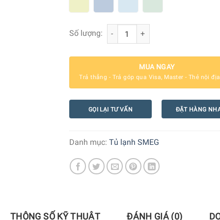
Tủ lạnh Smeg Inverter 331 lít FAB32 
Số lượng:
MUA NGAY
Trả thẳng - Trả góp qua Visa, Master - Thẻ nội đị
GỌI LẠI TƯ VẤN
ĐẶT HÀNG NH
Danh mục:
Tủ lạnh SMEG
THÔNG SỐ KỸ THUẬT
ĐÁNH GIÁ (0)
D