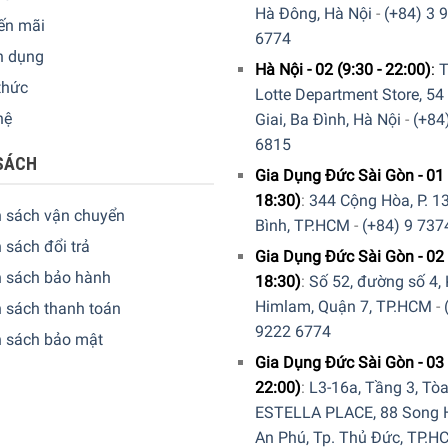
Hà Đông, Hà Nội
-
(+84) 3 
ến mãi
6774
n dụng
Hà Nội - 02 (9:30 - 22:00)
:
T
thức
Lotte Department Store, 54
hệ
Giai, Ba Đình, Hà Nội
-
(+84
6815
SÁCH
Gia Dụng Đức Sài Gòn - 01 
18:30)
:
344 Cộng Hòa, P. 13
h sách vận chuyển
Bình, TP.HCM
-
(+84) 9 737
 sách đổi trả
Gia Dụng Đức Sài Gòn - 02 
h sách bảo hành
18:30)
:
Số 52, đường số 4,
Himlam, Quận 7, TP.HCM
-
 sách thanh toán
9222 6774
h sách bảo mật
Gia Dụng Đức Sài Gòn - 03 
22:00)
:
L3-16a, Tầng 3, Tò
ESTELLA PLACE, 88 Song H
An Phú, Tp. Thủ Đức, TP.H