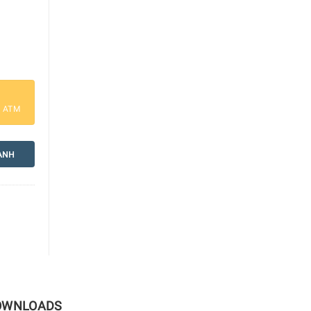
số lượng
a ATM
ANH
OWNLOADS