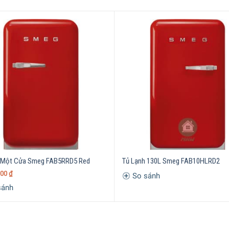
 tủ lạnh Smeg Inverter 331 lít FAB32
ngăn đá dưới – Độc lập
 Một Cửa Smeg FAB5RRD5 Red
Tủ Lạnh 130L Smeg FAB10HLRD2
000
₫
So sánh
sánh
 đóng tuyết No Frost
ng làm lạnh đa chiều Multi Flow Convection Cooling
ống làm lạnh tuần hoàn động Dynamic Recirculation