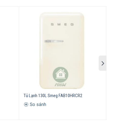
Tủ Lạnh 130L Smeg FAB10HRCR2
Tủ Lạnh Mini
So sánh
So sánh