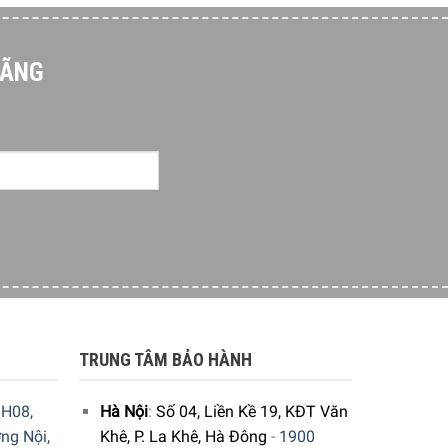
HÃNG
TRUNG TÂM BẢO HÀNH
H08,
Hà Nội
:
Số 04, Liền Kề 19, KĐT Văn
ng Nội,
Khê, P. La Khê, Hà Đông
-
1900